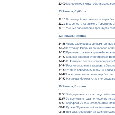
12:00
Метеослужба Китая объявила оранже
23 Января, Суббота
11:16
В столице Аргентины из-за жары без
11:14
В аэропорту канадского Торонто из-
11:13
Ученые рассказали о трех видах гри
22 Января, Пятница
14:58
Число заболевших свиным гриппом 
14:56
В столице Индии из-за холодов отме
14:53
Бразилию охватила крупнейшая эпи
14:47
Мощная снежная буря угрожает Во
14:45
В Приморье после снегопада разгр
14:44
Россия отказалась защищать Землю
14:43
Ученые определили 8 самых холодны
14:42
На Украине из-за снегопада без све
14:41
На улицы Москвы из-за снегопада в
19 Января, Вторник
11:58
Заблудившийся в снегопад рыбак вто
11:57
За последние годы поглощение тепла
11:55
Аэрофлот из-за снегопада отменил п
08:41
Вулкан Жупановский на Камчатке вы
08:38
Без электроэнергии из-за снегопадо