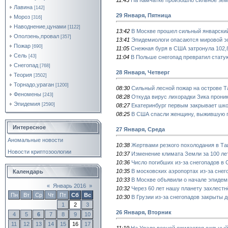
Лавина
[142]
29 Января, Пятница
Мороз
[316]
Наводнение,цунами
[1122]
13:42
В Москве прошел сильный январски
Оползень,провал
[357]
13:41
Эпидемиологи опасаются мировой э
Пожар
[690]
11:05
Снежная буря в США затронула 102,8
Сель
[43]
11:04
В Польше снегопад превратил стату
Снегопад
[768]
28 Января, Четверг
Теория
[3502]
Торнадо,ураган
[1200]
08:30
Сильный лесной пожар на острове 
Феномены
[243]
08:28
Откуда вирус лихорадки Зика прони
Эпидемия
[2590]
08:27
Екатеринбург первым закрывает школ
08:25
В США спасли женщину, выжившую по
Интересное
27 Января, Среда
Аномальные новости
10:38
Жертвами резкого похолодания в Та
Новости криптозоологии
10:37
Изменение климата Земли за 100 ле
10:36
Число погибших из-за снегопадов в
10:35
В московских аэропортах из-за снег
Календарь
10:33
В Москве объявили о начале эпидем
«
Январь 2016
»
10:32
Через 60 лет нашу планету захлест
Пн
Вт
Ср
Чт
Пт
Сб
Вс
10:30
В Грузии из-за снегопадов закрыты 
1
2
3
26 Января, Вторник
4
5
6
7
8
9
10
11
12
13
14
15
16
17
11:19
На Урале весной ожидается сильный