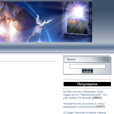
Поиск
Популярное
На Восточное побережье США
надвигается "Франкеншторм". Он
уже забрал 20 жизней
(28851)
Человечество вступило в эпоху
природных катаклизмов
(19757)
«Сэнди» признан вторым самым