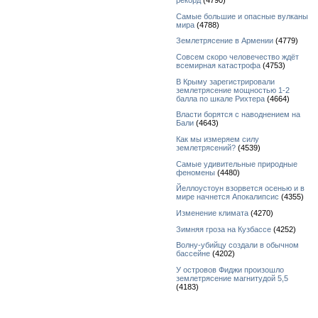
рекорд
(4790)
Самые большие и опасные вулканы
мира
(4788)
Землетрясение в Армении
(4779)
Совсем скоро человечество ждёт
всемирная катастрофа
(4753)
В Крыму зарегистрировали
землетрясение мощностью 1-2
балла по шкале Рихтера
(4664)
Власти борятся с наводнением на
Бали
(4643)
Как мы измеряем силу
землетрясений?
(4539)
Самые удивительные природные
феномены
(4480)
Йеллоустоун взорвется осенью и в
мире начнется Апокалипсис
(4355)
Изменение климата
(4270)
Зимняя гроза на Кузбассе
(4252)
Волну-убийцу создали в обычном
бассейне
(4202)
У островов Фиджи произошло
землетрясение магнитудой 5,5
(4183)