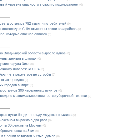
вый уровень опасности в связи с похолоданием
(0)
 света остались 752 тысячи потребителей
(0)
за снегопада в США отменены сотни авиарейсов
(0)
ппа, которые опаснее свиного
(0)
во Владимирской области выросло вдвое
(0)
нены занятия в школах
(0)
демия вируса Зика
(0)
сточному побережью США
(0)
ебают четырехметровые сугробы
(0)
 от астероидов
(0)
х городов в мире
(0)
та остались 300 населенных пунктов
(0)
ыведено максимальное количество уборочной техники
(0)
рые сутки бродит по льду Амурского залива
(0)
 океаном выросло в два раза
(0)
очти 30 рейсов из Москвы
(0)
бросил пепел на 8 км
(0)
в в Японии остаются 50 тыс. домов
(0)