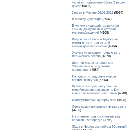
человек, подтоплено более 2 тысяч
домов
(5094)
Ураган в Москве 06.05.2012
(5054)
В Москву идет жара
(5047)
В Англии уходящий год признан
самым дождливым в истории
метеонаблюдений
(4908)
Вода в реке Белой в Адыгее не
может очиститься из-за 5-
километрового оползня
(4904)
Ученые установили точную дату
Всемирного потопа
(4870)
Десятки домов затоплены в
Узбекистане в результате
наводнения
(4859)
Пятидесятиградусные морозы
пришли в Якутию
(4843)
Вулкан Санторин, погубивший
минойскую цивилизацию на Крите,
вышел из многолетней спячки
(4840)
Йеллоустонский супервулкан
(4805)
Семь новых природных чудес света
(4796)
На планете появился новый вид
облаков - Асператус
(4795)
Жара в Норильске побила 30-летний