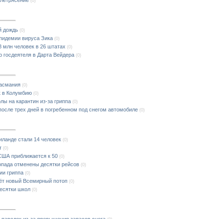
(0)
й дождь
(0)
пидемии вируса Зика
(0)
 млн человек в 26 штатах
(0)
ю госдеятеля в Дарта Вейдера
(0)
Тасмания
(0)
к в Колумбию
(0)
ы на карантин из-за гриппа
(0)
сле трех дней в погребенном под снегом автомобиле
(0)
иланде стали 14 человек
(0)
т
(0)
 США приближается к 50
(0)
опада отменены десятки рейсов
(0)
ии гриппа
(0)
нёт новый Всемирный потоп
(0)
десятки школ
(0)
 паводок из-за превышения запасов снега