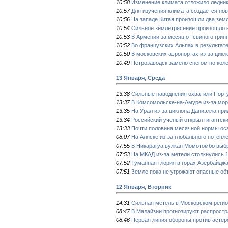
10:58
Изменение климата отложило ледник
10:57
Для изучения климата создается но
10:56
На западе Китая произошли два зем
10:54
Сильное землетрясение произошло 
10:53
В Армении за месяц от свиного грип
10:52
Во французских Альпах в результате
10:50
В московских аэропортах из-за цикл
10:49
Петрозаводск замело снегом по кол
13 Января, Среда
13:38
Сильные наводнения охватили Порт
13:37
В Комсомольске-на-Амуре из-за мор
13:35
На Урал из-за циклона Даниэлла при
13:34
Российский ученый открыл гигантск
13:33
Почти половина месячной нормы оса
08:07
На Аляске из-за глобального потепл
07:55
В Никарагуа вулкан Момотомбо выбр
07:53
На МКАД из-за метели столкнулись 
07:52
Туманная глория в горах Азербайдж
07:51
Земле пока не угрожают опасные об
12 Января, Вторник
14:31
Сильная метель в Московском реги
08:47
В Малайзии прогнозируют распростр
08:46
Первая линия обороны против астер