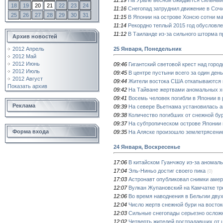
18
19
20
21
22
23
24
11:16
Снегопад затруднил движение в Соч
25
26
27
28
29
30
31
11:15
В Японии на острове Хонсю сотни м
11:14
Рекордно теплый 2015 год обусловл
11:12
В Таиланде из-за сильного шторма 
Архив новостей
25 Января, Понедельник
2012 Апрель
2012 Май
2012 Июнь
09:46
Гигантский световой крест над горо
2012 Июль
09:45
В центре пустыни всего за один ден
2012 Август
09:44
Жители востока США откапываются 
Показать архив
09:42
На Тайване жертвами аномальных хо
09:41
Восемь человек погибли в Японии в 
Реклама
09:39
На севере Вьетнама установилась а
09:38
Количество погибших от снежной бу
09:37
На субтропическом острове Японии 
Форма входа
09:35
На Аляске произошло землетрясение
24 Января, Воскресенье
17:06
В китайском Гуанчжоу из-за аномаль
17:04
Эль-Ниньо достиг своего пика
(0)
17:03
Астронавт опубликовал снимки амер
12:07
Вулкан Жупановский на Камчатке тре
12:06
Во время наводнения в Бельгии двух
12:04
Число жертв снежной бури на восто
12:03
Сильные снегопады серьезно ослож
12:02
Четверть жителей пострадавших от 