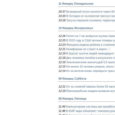
11 Января, Понедельник
20:37
Всемирный потоп начнется через 60
10:20
В Онтарио из-за морозов треснул мо
10:18
Засуха поразила половину территор
10 Января, Воскресенье
12:26
Пепел на 7 км выбросил вулкан Шив
12:25
В 2015 году в США лесные пожары у
12:23
Женщина родила ребенка в снежном
12:21
Калифорнии не станет в марте
(0)
12:19
В Курске тысяча людей ликвидирует
12:18
Два человека погибли в результате 
12:16
Землетрясение магнитудой 5,5 прои
12:15
Не менее 10 человек умерли, около 
12:14
Из-за метели вновь перекрыта трас
09 Января, Суббота
12:21
Из-за снежной лавины более 50 нас
12:19
Южнокорейские медики выявили му
08 Января, Пятница
11:49
Компьютерная система австралийск
11:48
В ЮАР жара обновляет температурн