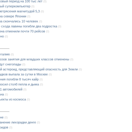
овый период на 100 тыс лет
(0)
вый суперкомпьютер
(0)
летрясения магнитудой 5,3
(0)
на севере Японии
(0)
па скончались 10 человек
(0)
 схода лавины погибли два подростка
(0)
она отменили почти 70 рейсов
(0)
ено
(0)
угалию
(0)
озов занятия для младших классов отменены
(0)
дут снегопады
(0)
ий астероид, представляющий опасность для Земли
(0)
дков выпала за сутки в Москве
(0)
ения погибли 8 тысяч кайр
(0)
осил столб пепла и дыма
(0)
11 автомобилей
(0)
ана
(0)
ъекты из космоса
(0)
оне
(0)
анение лихорадки денге
(0)
оидов
(0)