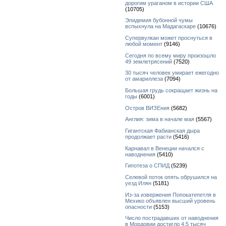
дорогим ураганом в истории США
(10705)
Эпидемия бубонной чумы
вспыхнула на Мадагаскаре
(10676)
Супервулкан может проснуться в
любой момент
(9146)
Сегодня по всему миру произошло
49 землетрясений
(7520)
30 тысяч человек умирает ежегодно
от амариллеза
(7094)
Большая грудь сокращает жизнь на
годы
(6001)
Остров ВИЗЕния
(5682)
Англия: зима в начале мая
(5567)
Гигантская Фабианская дыра
продолжает расти
(5416)
Карнавал в Венеции начался с
наводнения
(5410)
Гипотеза о СПИД
(5239)
Селевой поток опять обрушился на
уезд Илян
(5181)
Из-за извержения Попокатепетля в
Мехико объявлен высший уровень
опасности
(5153)
Число пострадавших от наводнения
в Мордовии достигло 4,5 тысяч