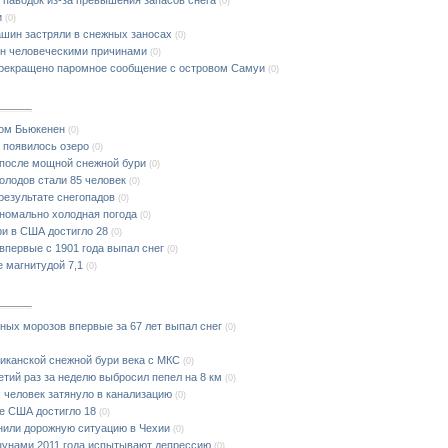
(0)
и
(0)
ашин застряли в снежных заносах
(0)
ен человеческими причинами
(0)
прекращено паромное сообщение с островом Самуи
(0)
дом Бьюкенен
(0)
ь появилось озеро
(0)
после мощной снежной бури
(0)
лодов стали 85 человек
(0)
результате снегопадов
(0)
номально холодная погода
(0)
ри в США достигло 28
(0)
впервые с 1901 года выпал снег
(0)
 магнитудой 7,1
(0)
ных морозов впервые за 67 лет выпал снег
(0)
иканской снежной бури века с МКС
(0)
тий раз за неделю выбросил пепел на 8 км
(0)
 человек затянуло в канализацию
(0)
ке США достигло 18
(0)
нили дорожную ситуацию в Чехии
(0)
цунами 2011 года испытывают депрессию
(0)