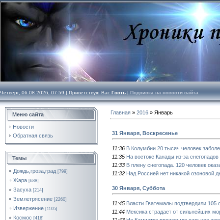
Четверг, 06.08.2026, 07:59 |
Приветствую Вас
Гость
|
Подписка на новости сайта
Главная
»
2016
»
Январь
Меню сайта
Новости
31 Января, Воскресенье
Обратная связь
11:36
В Колумбии 20 тысяч человек заболе
11:35
На востоке Канады из-за снегопадов 
Темы
11:33
В плену снегопада. 120 человек оказ
Дождь,гроза,град
[799]
11:32
Над Россией нет никакой озоновой 
Жара
[638]
30 Января, Суббота
Засуха
[214]
Землетрясение
[2260]
11:45
Власти Гватемалы подтвердили 105 
Извержение
[1105]
11:44
Мексика страдает от сильнейших мо
Космос
[416]
11:43
На Камчатке произошло сильное зе