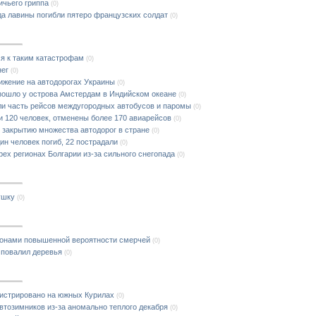
ичьего гриппа
(0)
да лавины погибли пятеро французских солдат
(0)
я к таким катастрофам
(0)
нег
(0)
ижение на автодорогах Украины
(0)
зошло у острова Амстердам в Индийском океане
(0)
ли часть рейсов междугородных автобусов и паромы
(0)
и 120 человек, отменены более 170 авиарейсов
(0)
 закрытию множества автодорог в стране
(0)
ин человек погиб, 22 пострадали
(0)
рех регионах Болгарии из-за сильного снегопада
(0)
ушку
(0)
зонами повышенной вероятности смерчей
(0)
 повалил деревья
(0)
гистрировано на южных Курилах
(0)
втозимников из-за аномально теплого декабря
(0)