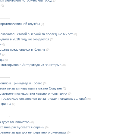
ки уничтожил исторический город
(0)
(0)
к противолавинной службы
(0)
 оказалась самой высокой за последние 65 лет
(0)
дами в 2016 году не ожидается
(0)
о
(0)
уржец пожаловался в Кремль
(0)
А
(0)
нца
(0)
 метеоритов в Антарктиде из-за шторма
(0)
ошло в Тринидаде и Тобаго
(0)
ога из-за активизации вулкана Сопутан
(0)
смотрели последствия ядерного испытания
(0)
 грузовиков остановлен из-за плохих погодных условий
(0)
 гриппа
(0)
а двух альпинистов
(0)
ахстана распускается сирень
(0)
реване за три дня непрерывного снегопада
(0)