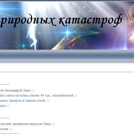
ли лихорадкой Зика
(0)
без света остались более 44 тыс. потребителей
(0)
ались заперты в горном отеле
(0)
дыры
(0)
случаев заражения вирусом Зика
(0)
розов
(0)
млетрясение