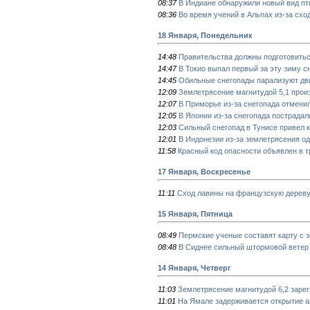
08:37
В Индиане обнаружили новый вид пт
08:36
Во время учений в Альпах из-за схо
18 Января, Понедельник
14:48
Правительства должны подготовитьс
14:47
В Токио выпал первый за эту зиму с
14:45
Обильные снегопады парализуют дв
12:09
Землетрясение магнитудой 5,1 прои
12:07
В Приморье из-за снегопада отмени
12:05
В Японии из-за снегопада пострадал
12:03
Сильный снегопад в Тунисе привел к
12:01
В Индонезии из-за землетрясения од
11:58
Красный код опасности объявлен в т
17 Января, Воскресенье
11:11
Сход лавины на французскую дерев
15 Января, Пятница
08:49
Пермские ученые составят карту с 
08:48
В Сиднее сильный штормовой ветер
14 Января, Четверг
11:03
Землетрясение магнитудой 6,2 заре
11:01
На Ямале задерживается открытие а