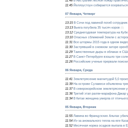
11:46
В Австралии лесной пожар практичес
11:45
Йеллоустоун собирается взорваться
07 Января, Четверг
13:15
В Сочи под лавиной погиб сотрудни
13:13
Вьюга погубила 35 тысяч коров
(0)
13:12
Среднегодовая температура на Кубе
13:10
Опасных сближений Земли с астерои
11:31
Все штормы 2015 года в одном виде
11:30
Застрявший в снежном заторе оренб
11:29
Таинственные дыры в облаках в СШ
11:27
В Санкт-Петербурге взошло три сол
11:26
Российские ученые прервали поиски
06 Января, Среда
11:41
Землетрясение магнитудой 5,0 произ
11:39
На острове Сулавеси объявлена трев
11:37
В северокорейском землетрясении у
11:36
Третий этап ралли-марафона Дакар у
11:34
В Китае женщина умерла от птичьего
05 Января, Вторник
11:55
Лавина во Французских Альпах убил
11:54
Из-за аномального тепла на юге Каз
11:52
Месячная норма осадков выпала в Е