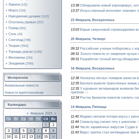
Лавина
[142]
13:38
Обнаружили новый коронавирус, ко
Мороз
13:37
Искусственный интеллект поможет 
[316]
Наводнение,цунами
[1122]
23 Февраля, Воскресенье
Оползень,провал
[357]
Пожар
[691]
13:03
Взрыв сверхновой спровоцировал вс
Сель
[43]
20 Февраля, Четверг
Снегопад
[768]
Теория
[3502]
09:32
Российские ученые поборолись с к
Торнадо,ураган
[1200]
09:31
Золото помогло от ожирения лучше 
Феномены
[243]
09:31
Разработан точный метод обнаружен
Эпидемия
[2590]
16 Февраля, Воскресенье
Интересное
12:36
Нехватка лесных пожаров нанесла 
12:35
Биологи вывели трансгенных макак д
Аномальные новости
12:35
У коровьих ветеринаров выявили б
гриппом
Новости криптозоологии
(0)
12:34
Ростки брокколи помогли снизить са
Календарь
14 Февраля, Пятница
«
Февраль 2025
»
11:45
Медики связали потерю вкуса с рис
Пн
Вт
Ср
Чт
Пт
Сб
Вс
11:44
Семаглутид снизил тягу к алкоголю
(
1
2
11:44
Число зараженных вирусом Судан в 
3
4
5
6
7
8
9
11:43
Вирус гриппа стал нитевидным при в
10
11
12
13
14
15
16