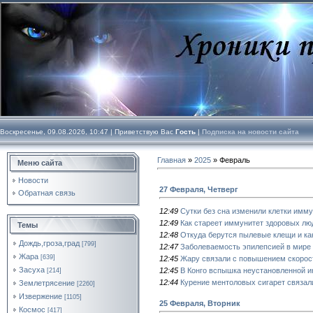
Воскресенье, 09.08.2026, 10:47 |
Приветствую Вас
Гость
|
Подписка на новости сайта
Главная
»
2025
»
Февраль
Меню сайта
Новости
27 Февраля, Четверг
Обратная связь
12:49
Сутки без сна изменили клетки имм
12:49
Как стареет иммунитет здоровых лю
Темы
12:48
Откуда берутся пылевые клещи и как
Дождь,гроза,град
[799]
12:47
Заболеваемость эпилепсией в мире в
Жара
[639]
12:45
Жару связали с повышением скорост
Засуха
12:45
В Конго вспышка неустановленной и
[214]
12:44
Курение ментоловых сигарет связа
Землетрясение
[2260]
Извержение
[1105]
25 Февраля, Вторник
Космос
[417]