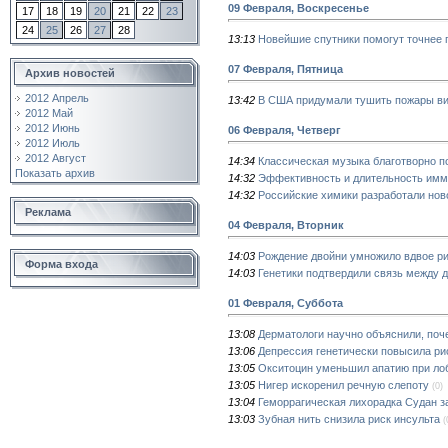
09 Февраля, Воскресенье
17
18
19
20
21
22
23
24
25
26
27
28
13:13
Новейшие спутники помогут точнее 
07 Февраля, Пятница
Архив новостей
2012 Апрель
13:42
В США придумали тушить пожары ви
2012 Май
2012 Июнь
06 Февраля, Четверг
2012 Июль
2012 Август
14:34
Классическая музыка благотворно п
Показать архив
14:32
Эффективность и длительность имм
14:32
Российские химики разработали нов
Реклама
04 Февраля, Вторник
14:03
Рождение двойни умножило вдвое ри
Форма входа
14:03
Генетики подтвердили связь между д
01 Февраля, Суббота
13:08
Дерматологи научно объяснили, поч
13:06
Депрессия генетически повысила ри
13:05
Окситоцин уменьшил апатию при ло
13:05
Нигер искоренил речную слепоту
(0)
13:04
Геморрагическая лихорадка Судан з
13:03
Зубная нить снизила риск инсульта
(