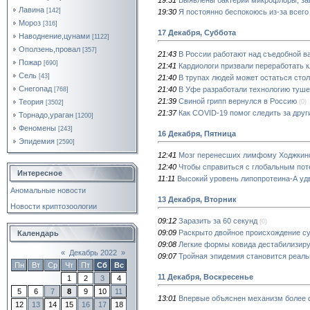
Лавина
[142]
19:30
Я постоянно беспокоюсь из-за всего
Мороз
[316]
17 Декабря, Суббота
Наводнение,цунами
[1122]
Оползень,провал
[357]
21:43
В России работают над съедобной ва
Пожар
[690]
21:41
Кардиологи призвали переработать 
Сель
[43]
21:40
В трупах людей может остаться стол
Снегопад
21:40
В Уфе разработали технологию туш
[768]
21:39
Свиной грипп вернулся в Россию
Теория
(0)
[3502]
21:37
Как COVID-19 помог следить за дру
Торнадо,ураган
[1200]
Феномены
[243]
16 Декабря, Пятница
Эпидемия
[2590]
12:41
Мозг перенесших лимфому Ходжкинс
12:40
Чтобы справиться с глобальным пот
Интересное
11:11
Высокий уровень липопротеина-А удв
Аномальные новости
13 Декабря, Вторник
Новости криптозоологии
09:12
Заразить за 60 секунд
(0)
09:09
Раскрыто двойное происхождение су
Календарь
09:08
Легкие формы ковида дестабилизир
«
Декабрь 2022
»
09:07
Тройная эпидемия становится реал
Пн
Вт
Ср
Чт
Пт
Сб
Вс
11 Декабря, Воскресенье
1
2
3
4
5
6
7
8
9
10
11
13:01
Впервые объяснен механизм более
12
13
14
15
16
17
18