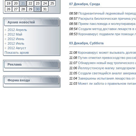
19
20
21
22
23
24
25
07 Декабря, Среда
26
27
28
29
30
31
08:58
Позднеантичный ледниковый период
08:57
Раскрыта биологическая причина у
Архив новостей
08:56
Прием паксловида и молнупиравира 
08:54
Создали метод доставки лекарств в
2012 Апрель
08:53
Коронавирус подавили при помощи л
2012 Май
2012 Июнь
03 Декабря, Суббота
2012 Июль
2012 Август
11:08
Коронавирус может вызывать долго
Показать архив
11:08
Путин отметил превосходство росси
11:07
Обнаружен новый вид тропического 
Реклама
11:06
Йеллоустонскую магму заподозрили 
11:05
Создали светящийся аналог америка
11:04
Завершены испытания лекарства от 
Форма входа
11:03
Может ли забота о правильном питан