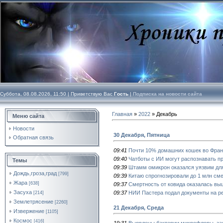
Суббота, 08.08.2026, 11:50 |
Приветствую Вас
Гость
|
Подписка на новости сайта
Главная
»
2022
»
Декабрь
Меню сайта
Новости
30 Декабря, Пятница
Обратная связь
09:41
Почти 10% домашних кошек во Фран
09:40
Чатботы с ИИ могут распознавать п
Темы
09:39
Штамм омикрон оказался уязвим для
Дождь,гроза,град
[799]
09:39
Китаю спрогнозировали до 1 млн см
Жара
[638]
09:37
Смертность от ковида оказалась вы
Засуха
09:37
НИИ Пастера подал документы на ре
[214]
Землетрясение
[2260]
21 Декабря, Среда
Извержение
[1105]
Космос
[416]
19:31
Выявлены бактерии микрофлоры, за