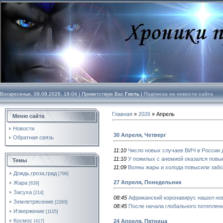
Воскресенье, 09.08.2026, 19:04 |
Приветствую Вас
Гость
|
Подписка на новости сайта
Главная
»
2026
»
Апрель
Меню сайта
Новости
30 Апреля, Четверг
Обратная связь
11:10
Число новых случаев ВИЧ в России 
11:10
У пожилых с анемией оказался повы
Темы
11:09
Волны жары и холода повысили забо
Дождь,гроза,град
[799]
27 Апреля, Понедельник
Жара
[639]
Засуха
[214]
08:45
Африканский коронавирус нашел нов
Землетрясение
[2260]
08:45
После начала глобального потеплен
Извержение
[1105]
Космос
24 Апреля, Пятница
[417]