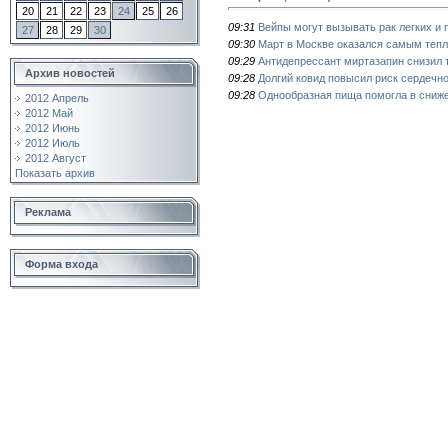
20
21
22
23
24
25
26
09:31
Вейпы могут вызывать рак легких и 
27
28
29
30
09:30
Март в Москве оказался самым тепл
09:29
Антидепрессант миртазапин снизил 
Архив новостей
09:28
Долгий ковид повысил риск сердечн
09:28
Однообразная пища помогла в сниж
2012 Апрель
2012 Май
2012 Июнь
2012 Июль
2012 Август
Показать архив
Реклама
Форма входа