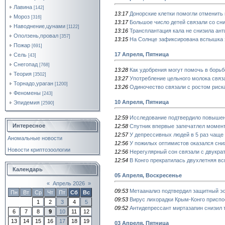
Лавина
[142]
13:17
Донорские клетки помогли отменить
Мороз
[316]
13:17
Большое число детей связали со сн
Наводнение,цунами
[1122]
13:16
Трансплантация кала не снизила ан
Оползень,провал
[357]
13:15
На Солнце зафиксирована вспышка 
Пожар
[691]
17 Апреля, Пятница
Сель
[43]
Снегопад
[768]
13:28
Как удобрения могут помочь в борь
Теория
[3502]
13:27
Употребление цельного молока связ
Торнадо,ураган
[1200]
13:26
Одиночество связали с ростом риск
Феномены
[243]
10 Апреля, Пятница
Эпидемия
[2590]
12:59
Исследование подтвердило повышенн
Интересное
12:58
Спутник впервые запечатлел момен
12:57
У депрессивных людей в 5 раз чаще
Аномальные новости
12:56
У пожилых оптимистов оказался сни
Новости криптозоологии
12:56
Нерегулярный сон связали с двукра
12:54
В Конго прекратилась двухлетняя в
Календарь
05 Апреля, Воскресенье
«
Апрель 2026
»
09:53
Метаанализ подтвердил защитный э
Пн
Вт
Ср
Чт
Пт
Сб
Вс
09:53
Вирус лихорадки Крым-Конго приспо
1
2
3
4
5
09:52
Антидепрессант миртазапин снизил 
6
7
8
9
10
11
12
13
14
15
16
17
18
19
03 Апреля, Пятница