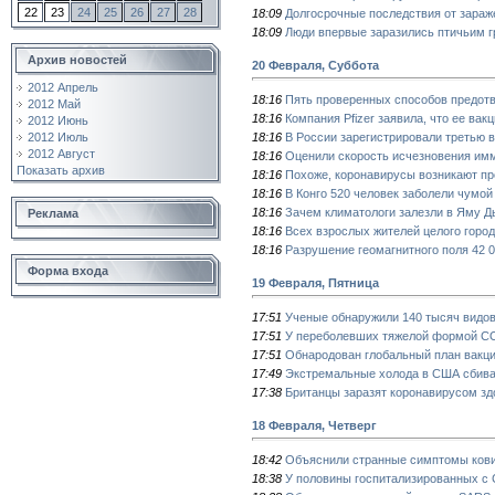
22
23
24
25
26
27
28
18:09
Долгосрочные последствия от зара
18:09
Люди впервые заразились птичьим 
Архив новостей
20 Февраля, Суббота
2012 Апрель
18:16
Пять проверенных способов предотв
2012 Май
18:16
Компания Pfizer заявила, что ее ва
2012 Июнь
18:16
В России зарегистрировали третью 
2012 Июль
2012 Август
18:16
Оценили скорость исчезновения им
Показать архив
18:16
Похоже, коронавирусы возникают пр
18:16
В Конго 520 человек заболели чумой
18:16
Зачем климатологи залезли в Яму Д
Реклама
18:16
Всех взрослых жителей целого горо
18:16
Разрушение геомагнитного поля 42 0
Форма входа
19 Февраля, Пятница
17:51
Ученые обнаружили 140 тысяч видов
17:51
У переболевших тяжелой формой CO
17:51
Обнародован глобальный план вакц
17:49
Экстремальные холода в США сбива
17:38
Британцы заразят коронавирусом з
18 Февраля, Четверг
18:42
Объяснили странные симптомы ков
18:38
У половины госпитализированных с