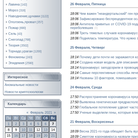
26 Февраля, Пятница
Лавина
[142]
Мороз
[316]
18:06
Чем важен "неандертальский" ген пр
Наводнение,цунами
[1122]
18:06
Зафиксировано беспрецедентное ос
Оползень,провал
[357]
18:06
Антитела привитых от COVID-19 по
переболевших
Пожар
(0)
[690]
18:06
Треть тяжелых случаев коронавирус
Сель
[43]
18:06
Поднялась температура. Что нужно 
Снегопад
[768]
Теория
[3502]
25 Февраля, Четверг
Торнадо,ураган
[1200]
18:14
Почему дети почти не заражаются к
Феномены
[243]
18:14
Создана новая модель для описания
Эпидемия
[2590]
18:14
Коронавирус заподозрили в провоци
18:14
Самые перспективные способы леч
Интересное
18:14
Названы 10 факторов, помешавших 
Аномальные новости
24 Февраля, Среда
Новости криптозоологии
17:50
Распространение коронавируса пред
17:50
Выявлена генетическая предраспол
Календарь
17:50
Глобальное потепление удвоит част
17:50
Ученые выделили гены, которые вли
«
Февраль 2021
»
Пн
Вт
Ср
Чт
Пт
Сб
Вс
21 Февраля, Воскресенье
1
2
3
4
5
6
7
8
9
10
11
12
13
14
18:09
Весна 2021-го года обещает быть ву
15
16
17
18
19
20
21
18:09
Симптом коронавируса назвали приз