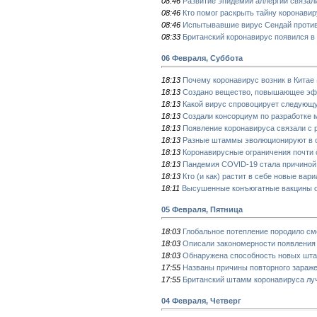
08:46
Развитие эпидемии аллергии связал
08:46
Кто помог раскрыть тайну коронави
08:46
Испытывавшие вирус Сендай против
08:33
Британский коронавирус появился в
06 Февраля, Суббота
18:13
Почему коронавирус возник в Китае
18:13
Создано вещество, повышающее эффе
18:13
Какой вирус спровоцирует следующ
18:13
Создали консорциум по разработке 
18:13
Появление коронавируса связали с 
18:13
Разные штаммы эволюционируют в 
18:13
Коронавирусные ограничения почти 
18:13
Пандемия COVID-19 стала причиной
18:13
Кто (и как) растит в себе новые вар
18:11
Высушенные конъюгатные вакцины о
05 Февраля, Пятница
18:03
Глобальное потепление породило с
18:03
Описали закономерности появления
18:03
Обнаружена способность новых шта
17:55
Названы причины повторного зараж
17:55
Британский штамм коронавируса луч
04 Февраля, Четверг