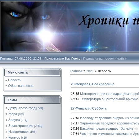
Пятница, 07.08.2026, 23:58 |
Приветствую Вас
Гость
|
Подписка на новости сайта
Главная
»
2021
»
Февраль
Меню сайта
Новости
28 Февраля, Воскресенье
Обратная связь
18:15
Метеоролог призвал наращивать орб
18:13
Температура в центральной Арктике 
Темы
Дождь,гроза,град
27 Февраля, Суббота
[799]
Жара
[638]
17:18
Исследуют древние вирусы из вечно
Засуха
[214]
17:17
Зараженные передают коронавирус 
Землетрясение
[2260]
17:14
Вакцины предотвращают болезнь
(0)
Извержение
[1105]
17:14
Чем грозят изменения климата в Арк
Космос
[416]