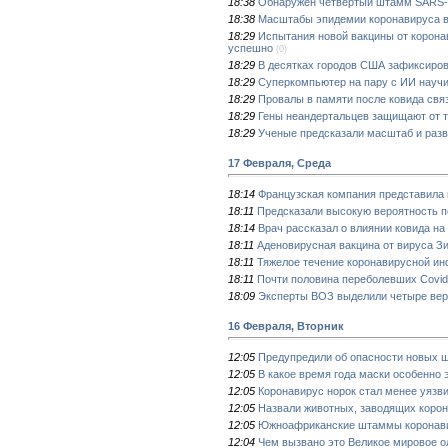
18:38
Обнаружен четвертый штамм SARS-
18:38
Масштабы эпидемии коронавируса в
18:29
Испытания новой вакцины от корона
успешно
(0)
18:29
В десятках городов США зафиксиро
18:29
Суперкомпьютер на пару с ИИ науч
18:29
Провалы в памяти после ковида свя
18:29
Гены неандертальцев защищают от 
18:29
Ученые предсказали масштаб и раз
17 Февраля, Среда
18:14
Французская компания представила
18:11
Предсказали высокую вероятность п
18:14
Врач рассказал о влиянии ковида на
18:11
Аденовирусная вакцина от вируса З
18:11
Тяжелое течение коронавирусной ин
18:11
Почти половина переболевших Covid
18:09
Эксперты ВОЗ выделили четыре вер
16 Февраля, Вторник
12:05
Предупредили об опасности новых 
12:05
В какое время года маски особенно
12:05
Коронавирус норок стал менее уязв
12:05
Назвали животных, заводящих корон
12:05
Южноафриканские штаммы коронавир
12:04
Чем вызвано это Великое мировое 