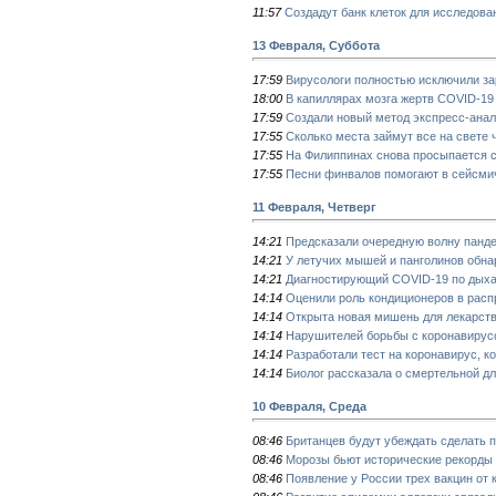
11:57
Создадут банк клеток для исследова
13 Февраля, Суббота
17:59
Вирусологи полностью исключили за
18:00
В капиллярах мозга жертв COVID-1
17:59
Создали новый метод экспресс-анал
17:55
Сколько места займут все на свете
17:55
На Филиппинах снова просыпается 
17:55
Песни финвалов помогают в сейсми
11 Февраля, Четверг
14:21
Предсказали очередную волну панд
14:21
У летучих мышей и панголинов обна
14:21
Диагностирующий COVID-19 по дыха
14:14
Оценили роль кондиционеров в расп
14:14
Открыта новая мишень для лекарств
14:14
Нарушителей борьбы с коронавирусо
14:14
Разработали тест на коронавирус, 
14:14
Биолог рассказала о смертельной дл
10 Февраля, Среда
08:46
Британцев будут убеждать сделать 
08:46
Морозы бьют исторические рекорды
08:46
Появление у России трех вакцин от 