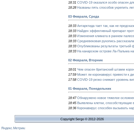
18:31
COVID-19 оказался особо опасен д
18:28
Названы пять способов укрепить лег
03 Февраля, Среда
18:33
Антарктида тает так, как не предск
18:33
Найден эффективный препарат прот
18:33
Изменения климата в раннем палеоз
18:33
Средневековая рукопись рассказала
18:33
Опубликованы результаты третьей 
18:33
На канарском острове Ла-Пальма на
02 Февраля, Вторник
18:01
Чем опасен британский штамм коро
17:59
Может ли коронавирус привести к д
17:58
COVID-19 резко снижает уровень ви
01 Февраля, Понедельник
18:47
Обнаружено новое тяжелое осложне
18:45
Выявлены клетки, способствующие 
18:36
Коронавирус способен вызывать нар
Copyright Sergo © 2012-2026