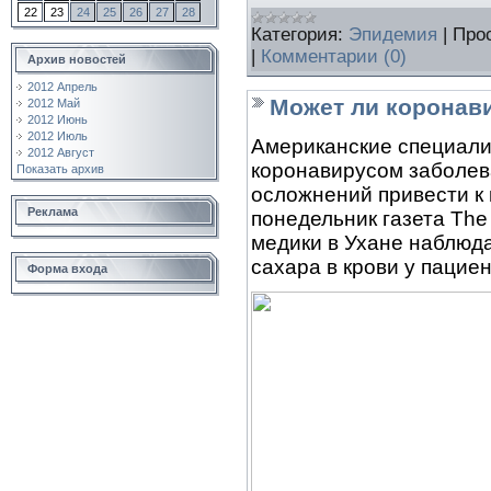
22
23
24
25
26
27
28
Категория:
Эпидемия
|
Про
|
Комментарии (0)
Архив новостей
2012 Апрель
Может ли коронави
2012 Май
2012 Июнь
2012 Июль
Американские специали
2012 Август
коронавирусом заболев
Показать архив
осложнений привести к 
Реклама
понедельник газета The
медики в Ухане наблюд
сахара в крови у пацие
Форма входа