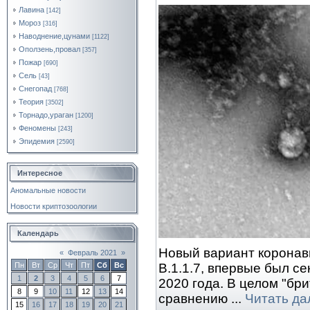
Лавина
[142]
Мороз
[316]
Наводнение,цунами
[1122]
Оползень,провал
[357]
Пожар
[690]
Сель
[43]
Снегопад
[768]
Теория
[3502]
Торнадо,ураган
[1200]
Феномены
[243]
Эпидемия
[2590]
Интересное
Аномальные новости
Новости криптозоологии
Календарь
Новый вариант коронав
«
Февраль 2021
»
B.1.1.7, впервые был с
Пн
Вт
Ср
Чт
Пт
Сб
Вс
1
2
3
4
5
6
7
2020 года. В целом "бр
8
9
10
11
12
13
14
сравнению
...
Читать да
15
16
17
18
19
20
21