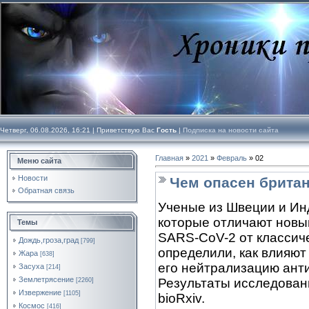
Четверг, 06.08.2026, 16:21 |
Приветствую Вас
Гость
|
Подписка на новости сайта
Главная
»
2021
»
Февраль
»
02
Меню сайта
Новости
Чем опасен брита
Обратная связь
Ученые из Швеции и Ин
которые отличают новы
Темы
SARS-CoV-2 от классиче
Дождь,гроза,град
[799]
определили, как влияют
Жара
[638]
его нейтрализацию ант
Засуха
[214]
Землетрясение
Результаты исследован
[2260]
Извержение
[1105]
bioRxiv.
Космос
[416]