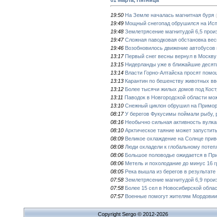
19:50
На Земле началась магнитная буря
19:49
Мощный снегопад обрушился на Ис
19:48
Землетрясение магнитудой 6,5 прои
19:47
Сложная паводковая обстановка вес
19:46
Возобновилось движение автобусов 
13:17
Первый снег весны вернул в Москву
13:15
Нидерланды уже в ближайшие десяти
13:14
Власти Горно-Алтайска просят помощ
13:13
Карантин по бешенству животных вв
13:12
Более тысячи жилых домов под Кост
13:11
Паводок в Новгородской области мож
13:10
Снежный циклон обрушил на Примор
08:17
У берегов Фукусимы поймали рыбу, 
08:16
Необычно сильная активность вулка
08:10
Арктическое таяние может запустит
08:09
Великое охлаждение на Солнце прив
08:08
Люди охладели к глобальному поте
08:06
Большое половодье ожидается в Пр
08:06
Метель и похолодание до минус 16 г
08:05
Река вышла из берегов в результате
07:58
Землетрясение магнитудой 6,9 прои
07:58
Более 15 сел в Новосибирской обла
07:57
Военные помогут жителям Мордовии
Copyright Sergo © 2012-2026