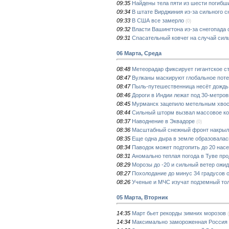
09:35
Найдены тела пяти из шести погибши
09:34
В штате Вирджиния из-за сильного 
09:33
В США все замерло
(0)
09:32
Власти Вашингтона из-за снегопада 
09:31
Спасательный ковчег на случай сил
06 Марта, Среда
08:48
Метеорадар фиксирует гигантское с
08:47
Вулканы маскируют глобальное пот
08:47
Пыль-путешественница несёт дождь 
08:46
Дороги в Индии лежат под 30-метро
08:45
Мурманск зацепило метельным хво
08:44
Сильный шторм вызвал массовое ко
08:37
Наводнение в Эквадоре
(0)
08:36
Масштабный снежный фронт накрыл
08:35
Еще одна дыра в земле образовала
08:34
Паводок может подтопить до 20 нас
08:31
Аномально теплая погода в Туве пр
08:29
Морозы до -20 и сильный ветер ожи
08:27
Похолодание до минус 34 градусов о
08:26
Ученые и МЧС изучат подземный тол
05 Марта, Вторник
14:35
Март бьет рекорды зимних морозов
14:34
Максимально замороженная Россия