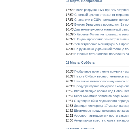
03 Марта, Воскресенье
17:53
Число разрушенных при землетрясен
17:52
Снежный циклон отрезал от мира по
17:51
Спасатели в США прекратили поиск
10:42
Вулкан Этна снова проснулся. За п
10:40
Два землетрясения магнитудой свы
10:39
У берегов Филиппин произошло земл
10:37
В Индии произошло землетрясение м
10:35
Землетрясение магнитудой 5,1 прои
10:34
На румынско-украинской границе п
10:33
В Японии пять человек погибли из-з
02 Марта, Суббота
20:33
Глобальное потепление причина «до
20:32
На юге Сибири весна отметилась эк
20:31
Немецкие метеорологи научились со
20:30
Предупреждение об угрозе схода сн
11:56
Впечатляющие облака над Новой Зе
11:56
Берег Мичигана завалило ледяными
11:54
О курице и яйце ледникового период
11:53
Дефицит кислорода-17 указал на ск
11:52
Штормовое предупреждение из-за ме
11:51
Аэропорт, автодороги и порты закры
11:50
Американца вместе с кроватью засо
01 Марта, Пятница