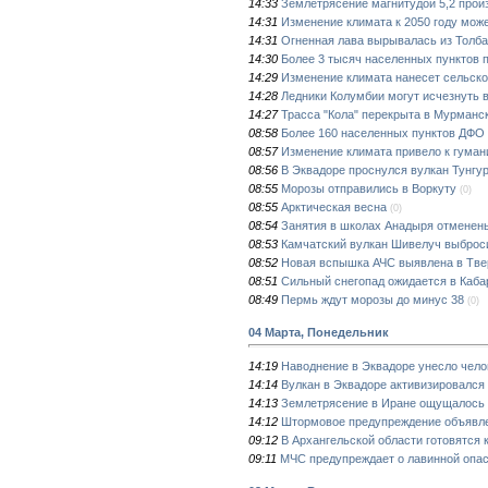
14:33
Землетрясение магнитудой 5,2 прои
14:31
Изменение климата к 2050 году може
14:31
Огненная лава вырывалась из Толба
14:30
Более 3 тысяч населенных пунктов п
14:29
Изменение климата нанесет сельско
14:28
Ледники Колумбии могут исчезнуть 
14:27
Трасса "Кола" перекрыта в Мурманск
08:58
Более 160 населенных пунктов ДФО м
08:57
Изменение климата привело к гуман
08:56
В Эквадоре проснулся вулкан Тунгу
08:55
Морозы отправились в Воркуту
(0)
08:55
Арктическая весна
(0)
08:54
Занятия в школах Анадыря отменены
08:53
Камчатский вулкан Шивелуч выброси
08:52
Новая вспышка АЧС выявлена в Тве
08:51
Сильный снегопад ожидается в Каба
08:49
Пермь ждут морозы до минус 38
(0)
04 Марта, Понедельник
14:19
Наводнение в Эквадоре унесло чело
14:14
Вулкан в Эквадоре активизировался
14:13
Землетрясение в Иране ощущалось
14:12
Штормовое предупреждение объявлено
09:12
В Архангельской области готовятся 
09:11
МЧС предупреждает о лавинной опас