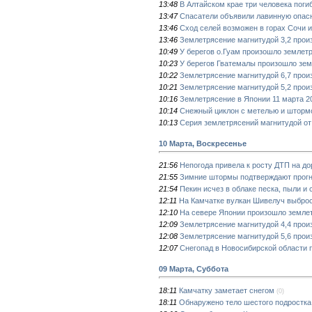
13:48
В Алтайском крае три человека поги
13:47
Спасатели объявили лавинную опасн
13:46
Сход селей возможен в горах Сочи и
13:46
Землетрясение магнитудой 3,2 прои
10:49
У берегов о.Гуам произошло землетр
10:23
У берегов Гватемалы произошло зем
10:22
Землетрясение магнитудой 6,7 прои
10:21
Землетрясение магнитудой 5,2 прои
10:16
Землетрясение в Японии 11 марта 20
10:14
Снежный циклон с метелью и шторм
10:13
Серия землетрясений магнитудой от 
10 Марта, Воскресенье
21:56
Непогода привела к росту ДТП на до
21:55
Зимние штормы подтверждают прогн
21:54
Пекин исчез в облаке песка, пыли и 
12:11
На Камчатке вулкан Шивелуч выброс
12:10
На севере Японии произошло землет
12:09
Землетрясение магнитудой 4,4 про
12:08
Землетрясение магнитудой 5,6 прои
12:07
Снегопад в Новосибирской области 
09 Марта, Суббота
18:11
Камчатку заметает снегом
(0)
18:11
Обнаружено тело шестого подростка,