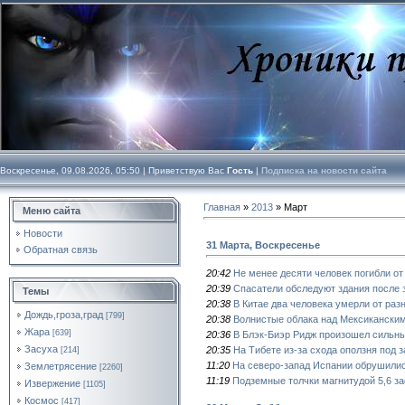
Воскресенье, 09.08.2026, 05:50 |
Приветствую Вас
Гость
|
Подписка на новости сайта
Главная
»
2013
»
Март
Меню сайта
Новости
31 Марта, Воскресенье
Обратная связь
20:42
Не менее десяти человек погибли о
20:39
Спасатели обследуют здания после 
Темы
20:38
В Китае два человека умерли от раз
Дождь,гроза,град
[799]
20:38
Волнистые облака над Мексикански
Жара
[639]
20:36
В Блэк-Биэр Ридж произошел сильн
Засуха
20:35
На Тибете из-за схода оползня под 
[214]
11:20
На северо-запад Испании обрушили
Землетрясение
[2260]
11:19
Подземные толчки магнитудой 5,6 з
Извержение
[1105]
Космос
[417]