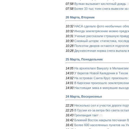
07:58
Вулкан вызывает кислотный дождь
(
07:58
Более 33 тыс тонн снега вывезли за 
26 Марта, Вторник
10:32
НАСА сделало фото необычных обла
10:32
Иногда землетрясение можно предс
10:31
Ученые рассказали страшную правд
10:30
Снежный шторм: статистика, послед
10:28
Полсотни дворов остаются подтопле
10:28
Двухмесячная норма снега выпала в
25 Марта, Понедельник
14:05
На архипелаге Вануату в Меланезии
14:03
У берегов Новой Каледонии в Тихом
14:02
На островах Санта-Крус произошло 
14:01
В Киргизии произошло землетрясени
14:00
Настоящая зима в минувшие выходн
24 Марта, Воскресенье
22:26
Несколько сел и участок дороги под
22:25
В Грузии из-за ветра без света оста
16:43
Гренландия тает
(0)
16:42
Ближний Восток накрыла песчаная б
16:41
Более 600 населенных пунктов на У