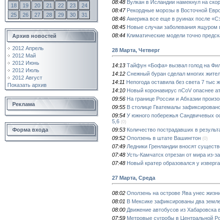
08:48
Вулкан в Исландии намекнул на ско
18
19
20
21
22
23
24
08:47
Рекордные морозы в Восточной Евр
25
26
27
28
29
30
31
08:46
Америка все еще в руинах после «С
08:45
Новые случаи заболевания ящуром 
08:44
Климатические модели точно предск
Архив новостей
2012 Апрель
28 Марта, Четверг
2012 Май
2012 Июнь
14:13
Тайфун «Бофа» вызвал голод на Фи
2012 Июль
14:12
Снежный буран сделал многих жите
2012 Август
14:11
Непогода оставила без света 7 тыс 
Показать архив
14:10
Новый коронавирус nCoV опаснее а
09:56
На границе России и Абхазии произ
Реклама
09:55
В столице Гватемалы зафиксировано
09:54
У южного побережья Сандвичевых ос
5,6
(0)
09:53
Количество пострадавших в результ
Форма входа
09:52
Оползень в штате Вашингтон
(0)
07:49
Ледники Гренландии вносят сущест
07:48
Усть-Камчатск отрезан от мира из-з
07:48
Новый кратер образовался у изверг
27 Марта, Среда
08:02
Оползень на острове Ява унес жизн
08:01
В Мексике зафиксированы два земл
08:00
Движение автобусов из Хабаровска 
07:59
Метровые сугробы в Центральной Р