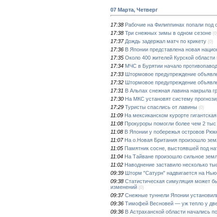
07 Марта, Четверг
17:38
Рабочие на Филиппинах попали под 
17:38
Три снежных зимы в одном сезоне
(0
17:37
Дождь задержал матч по крикету
(0)
17:36
В Японии представлена новая нацио
17:35
Около 400 жителей Курской области 
17:34
МЧС в Бурятии начало противопавод
17:33
Штормовое предупреждение объявле
17:32
Штормовое предупреждение объявле
17:31
В Альпах снежная лавина накрыла г
17:30
На МКС установят систему прогнози
17:29
Туристы спаслись от лавины
(0)
11:09
На мексиканском курорте гигантская
11:08
Прокуроры помогли более чем 2 тыс
11:08
В Японии у побережья островов Рюк
11:07
На о.Новая Британия произошло зем
11:05
Памятник сосне, выстоявшей под на
11:04
На Тайване произошло сильное зем
11:02
Наводнение заставило несколько тыс
09:39
Шторм "Сатурн" надвигается на Нью
09:38
Статистическая симуляция может б
изменений
(0)
09:37
Снежные туннели Японии установил
09:36
Тимофей Весновей ― уж тепло у дв
09:36
В Астраханской области начались п