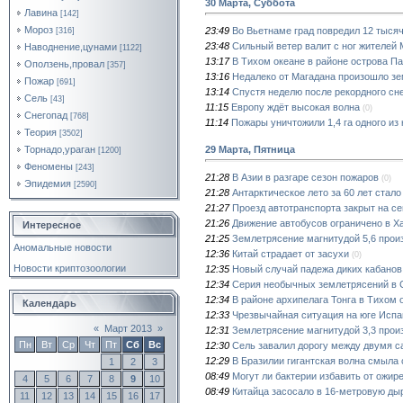
30 Марта, Суббота
Лавина
[142]
Мороз
23:49
Во Вьетнаме град повредил 12 тысяч
[316]
23:48
Сильный ветер валит с ног жителей
Наводнение,цунами
[1122]
13:17
В Тихом океане в районе острова П
Оползень,провал
[357]
13:16
Недалеко от Магадана произошло зе
Пожар
[691]
13:14
Спустя неделю после рекордного сн
Сель
[43]
11:15
Европу ждёт высокая волна
(0)
Снегопад
[768]
11:14
Пожары уничтожили 1,4 га одного из
Теория
[3502]
29 Марта, Пятница
Торнадо,ураган
[1200]
Феномены
[243]
21:28
В Азии в разгаре сезон пожаров
(0)
Эпидемия
[2590]
21:28
Антарктическое лето за 60 лет стало
21:27
Проезд автотранспорта закрыт на се
21:26
Движение автобусов ограничено в Х
Интересное
21:25
Землетрясение магнитудой 5,6 прои
Аномальные новости
12:36
Китай страдает от засухи
(0)
Новости криптозоологии
12:35
Новый случай падежа диких кабанов
12:34
Серия необычных землетрясений в
12:34
В районе архипелага Тонга в Тихом 
Календарь
12:33
Чрезвычайная ситуация на юге Испа
«
Март 2013
»
12:31
Землетрясение магнитудой 3,3 прои
Пн
Вт
Ср
Чт
Пт
Сб
Вс
12:30
Сель завалил дорогу между двумя 
12:29
В Бразилии гигантская волна смыла 
1
2
3
08:49
Могут ли бактерии избавить от ожир
4
5
6
7
8
9
10
08:49
Китайца засосало в 16-метровую дыр
11
12
13
14
15
16
17