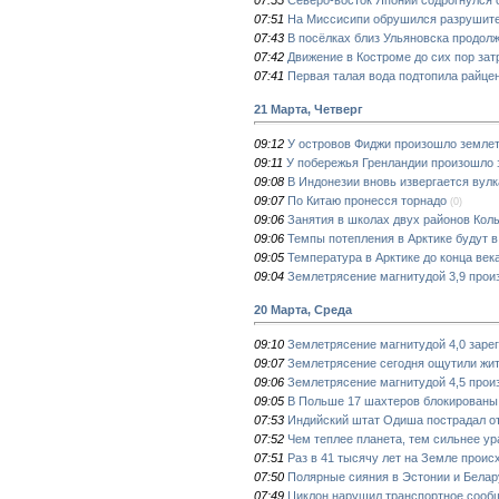
07:51
На Миссисипи обрушился разрушите
07:43
В посёлках близ Ульяновска продол
07:42
Движение в Костроме до сих пор зат
07:41
Первая талая вода подтопила райцен
21 Марта, Четверг
09:12
У островов Фиджи произошло землет
09:11
У побережья Гренландии произошло 
09:08
В Индонезии вновь извергается вулк
09:07
По Китаю пронесся торнадо
(0)
09:06
Занятия в школах двух районов Кол
09:06
Темпы потепления в Арктике будут в
09:05
Температура в Арктике до конца век
09:04
Землетрясение магнитудой 3,9 прои
20 Марта, Среда
09:10
Землетрясение магнитудой 4,0 заре
09:07
Землетрясение сегодня ощутили жи
09:06
Землетрясение магнитудой 4,5 прои
09:05
В Польше 17 шахтеров блокированы
07:53
Индийский штат Одиша пострадал от
07:52
Чем теплее планета, тем сильнее у
07:51
Раз в 41 тысячу лет на Земле проис
07:50
Полярные сияния в Эстонии и Белар
07:49
Циклон нарушил транспортное сооб