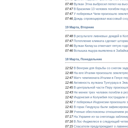
07:48
Вулкан Этна выбросил пепел на выс
07:47
В Бразилии 13 человек погибли под 
07:47
У побережья Чили произошло землет
07:46
Дождь спровоцировал массовый схо
19 Марта, Вторник
07:48
В результате ливневых дождей в Ко
07:47
Потепление климата сделает шторм
07:46
Вулкан Килауэа отмечает пятую год
07:46
Вспышка ящура выявлена в Забайка
18 Марта, Понедельник
12:52
В Венгрии для борьбы со снегом зад
12:48
На юге Италии произошло землетря
12:47
Матч чемпионата Италии в Генуе пе
12:46
Активность вулкана Тунгурауа в Эк
12:45
В центральной части Перу произошл
12:43
Не менее трех человек погибли в ре
12:42
Индонезия и Колумбия пострадали о
12:42
У побережья Индонезии произошло з
12:41
В горах Гиндукуш были зафиксирова
12:39
Ученые обеспокоены отношением ро
07:17
На Украине из-за снегопада заблоки
07:16
В Лос-Анджелесе в следующий четв
07:15
Спасатели предупреждают о лавинно