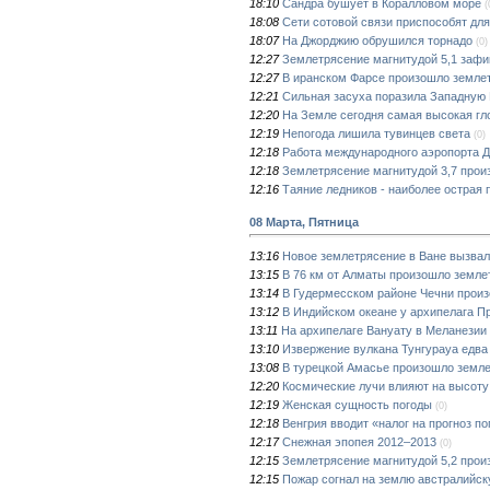
18:10
Сандра бушует в Коралловом море
(
18:08
Сети сотовой связи приспособят для
18:07
На Джорджию обрушился торнадо
(0)
12:27
Землетрясение магнитудой 5,1 зафи
12:27
В иранском Фарсе произошло земле
12:21
Сильная засуха поразила Западную 
12:20
На Земле сегодня самая высокая гл
12:19
Непогода лишила тувинцев света
(0)
12:18
Работа международного аэропорта Д
12:18
Землетрясение магнитудой 3,7 произ
12:16
Таяние ледников - наиболее острая
08 Марта, Пятница
13:16
Новое землетрясение в Ване вызвал
13:15
В 76 км от Алматы произошло земле
13:14
В Гудермесском районе Чечни прои
13:12
В Индийском океане у архипелага П
13:11
На архипелаге Вануату в Меланезии
13:10
Извержение вулкана Тунгурауа едва 
13:08
В турецкой Амасье произошло земл
12:20
Космические лучи влияют на высоту
12:19
Женская сущность погоды
(0)
12:18
Венгрия вводит «налог на прогноз п
12:17
Снежная эпопея 2012–2013
(0)
12:15
Землетрясение магнитудой 5,2 прои
12:15
Пожар согнал на землю австралийс