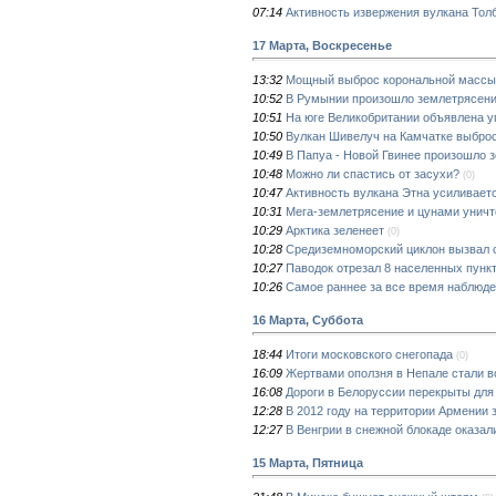
07:14
Активность извержения вулкана Тол
17 Марта, Воскресенье
13:32
Мощный выброс корональной массы 
10:52
В Румынии произошло землетрясени
10:51
На юге Великобритании объявлена у
10:50
Вулкан Шивелуч на Камчатке выброс
10:49
В Папуа - Новой Гвинее произошло 
10:48
Можно ли спастись от засухи?
(0)
10:47
Активность вулкана Этна усиливаетс
10:31
Мега-землетрясение и цунами унич
10:29
Арктика зеленеет
(0)
10:28
Средиземноморский циклон вызвал с
10:27
Паводок отрезал 8 населенных пунк
10:26
Самое раннее за все время наблюде
16 Марта, Суббота
18:44
Итоги московского снегопада
(0)
16:09
Жертвами оползня в Непале стали в
16:08
Дороги в Белоруссии перекрыты для
12:28
В 2012 году на территории Армении 
12:27
В Венгрии в снежной блокаде оказа
15 Марта, Пятница