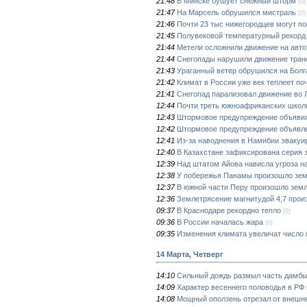
21:48
В Минске бушует снежный шторм
(0)
21:47
На Марсель обрушился мистраль
(0)
21:46
Почти 23 тыс нижегородцев могут по
21:45
Полувековой температурный рекорд 
21:44
Метели осложнили движение на авто
21:44
Снегопады нарушили движение тран
21:43
Ураганный ветер обрушился на Бол
21:42
Климат в России уже век теплеет по
21:41
Снегопад парализовал движение во 
12:44
Почти треть южноафриканских школ
12:43
Штормовое предупреждение объявили 
12:42
Штормовое предупреждение объявлен
12:41
Из-за наводнения в Намибии эвакуи
12:40
В Казахстане зафиксирована серия 
12:39
Над штатом Айова нависла угроза н
12:38
У побережья Панамы произошло зем
12:37
В южной части Перу произошло земл
12:36
Землетрясение магнитудой 4,7 прои
09:37
В Краснодаре рекордно тепло
(0)
09:36
В России началась жара
(0)
09:35
Изменения климата увеличат число
14 Марта, Четверг
14:10
Сильный дождь размыл часть дамбы
14:09
Характер весеннего половодья в РФ 
14:08
Мощный оползень отрезал от внешне