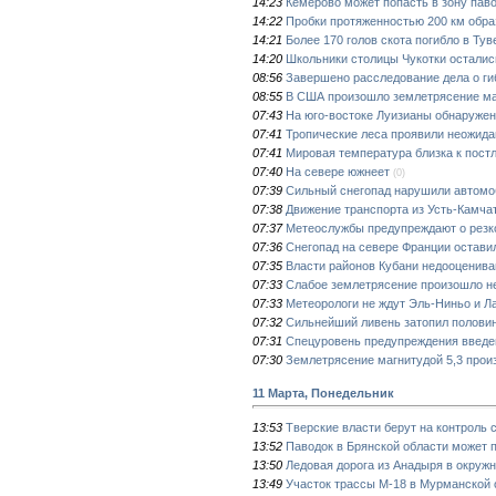
14:23
Кемерово может попасть в зону паво
14:22
Пробки протяженностью 200 км образ
14:21
Более 170 голов скота погибло в Тув
14:20
Школьники столицы Чукотки остались
08:56
Завершено расследование дела о ги
08:55
В США произошло землетрясение ма
07:43
На юго-востоке Луизианы обнаруже
07:41
Тропические леса проявили неожида
07:41
Мировая температура близка к пост
07:40
На севере южнеет
(0)
07:39
Сильный снегопад нарушили автомо
07:38
Движение транспорта из Усть-Камчат
07:37
Метеослужбы предупреждают о резк
07:36
Снегопад на севере Франции оставил
07:35
Власти районов Кубани недооценива
07:33
Слабое землетрясение произошло н
07:33
Метеорологи не ждут Эль-Ниньо и Ла
07:32
Сильнейший ливень затопил половин
07:31
Спецуровень предупреждения введен
07:30
Землетрясение магнитудой 5,3 прои
11 Марта, Понедельник
13:53
Тверские власти берут на контроль
13:52
Паводок в Брянской области может 
13:50
Ледовая дорога из Анадыря в окружн
13:49
Участок трассы М-18 в Мурманской 