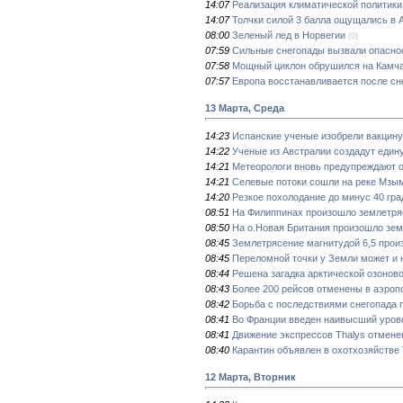
14:07
Реализация климатической политики
14:07
Толчки силой 3 балла ощущались в
08:00
Зеленый лед в Норвегии
(0)
07:59
Сильные снегопады вызвали опаснос
07:58
Мощный циклон обрушился на Камч
07:57
Европа восстанавливается после сн
13 Марта, Среда
14:23
Испанские ученые изобрели вакцину
14:22
Ученые из Австралии создадут едину
14:21
Метеорологи вновь предупреждают о
14:21
Селевые потоки сошли на реке Мзы
14:20
Резкое похолодание до минус 40 гра
08:51
На Филиппинах произошло землетряс
08:50
На о.Новая Британия произошло зем
08:45
Землетрясение магнитудой 6,5 прои
08:45
Переломной точки у Земли может и 
08:44
Решена загадка арктической озоново
08:43
Более 200 рейсов отменены в аэроп
08:42
Борьба с последствиями снегопада 
08:41
Во Франции введен наивысший урове
08:41
Движение экспрессов Тhalys отменен
08:40
Карантин объявлен в охотхозяйстве 
12 Марта, Вторник