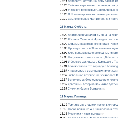
16:41
Аэропорт Ростова-на-Дону закрыт из
10:23
Тайвань переживает серьезную зас
10:21
У южного побережья Сандвичевых ос
10:20
В Японии произошло землетрясение 
10:19
Землетрясение магнитудой 6,3 прои
23 Марта, Суббота
16:22
Австралиец уехал от смерча на джи
16:20
Жизнь в Северной Ирландии почти 
16:20
Объемы накопленного снега в Росси
13:06
Проезд к почти 450 населенным пунк
13:04
Киев парализовало рекордным снег
12:06
Подземные толчки силой 3,8 балла 
12:05
У берегов архипелага Кермадек в Т
12:01
Количество жертв торнадо в Банглад
11:59
К триасовому вымиранию привязали
11:58
Глобальное потепление заставляет 
11:57
Выявлено зыбкое основание оползн
11:56
Ураганный ветер на Камчатке достиг
11:55
Снежная буря в Британии
(0)
22 Марта, Пятница
13:19
Торнадо опустошили несколько горо
13:18
Новая вспышка АЧС выявлена в охо
13:18
Морзянка – язык погоды
(0)
07:55
Северо-восток Японии содрогнулся 