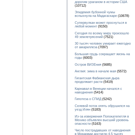
дорогим ураганом в истории США
(10712)
Эпидемия бубонной чумы
вспыхнула на Мадагаскаре
(10678)
Супервулкан может проснуться в
любой момент
(9150)
Сегодня по всему миру произошло
49 землетрясений
(7521)
30 тысяч человек умирает ежегодно
от амариллеза
(7097)
Большая грудь сокращает жизнь на
годы
(6003)
Остров ВИЗЕния
(5685)
Англия: зима в начале мая
(5572)
Гигантская Фабианская дыра
продолжает расти
(5419)
Карнавал в Венеции начался с
наводнения
(5414)
Гипотеза о СПИД
(5242)
Селевой поток опять обрушился на
уезд Илян
(5183)
Из-за извержения Попокатепетля в
Мехико объявлен высший уровень
опасности
(5163)
Число пострадавших от наводнения
в Мордовии достигло 4,5 тысяч