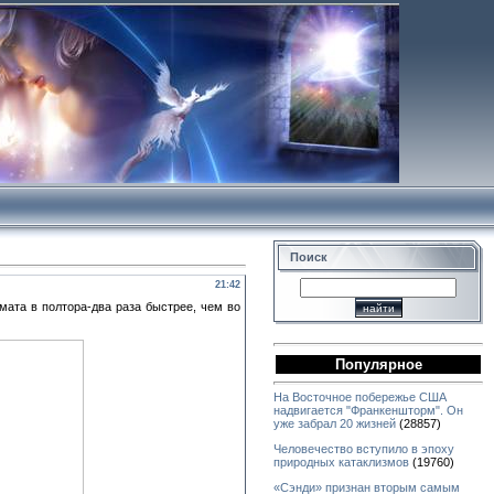
Поиск
21:42
ата в полтора-два раза быстрее, чем во
Популярное
На Восточное побережье США
надвигается "Франкеншторм". Он
уже забрал 20 жизней
(28857)
Человечество вступило в эпоху
природных катаклизмов
(19760)
«Сэнди» признан вторым самым