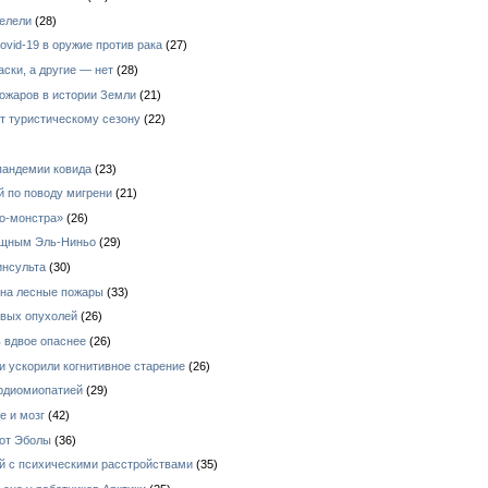
мелели
(28)
vid-19 в оружие против рака
(27)
ски, а другие — нет
(28)
ожаров в истории Земли
(21)
т туристическому сезону
(22)
пандемии ковида
(23)
 по поводу мигрени
(21)
ко-монстра»
(26)
ощным Эль-Ниньо
(29)
инсульта
(30)
 на лесные пожары
(33)
овых опухолей
(26)
 вдвое опаснее
(26)
 ускорили когнитивное старение
(26)
рдиомиопатией
(29)
е и мозг
(42)
 от Эболы
(36)
й с психическими расстройствами
(35)