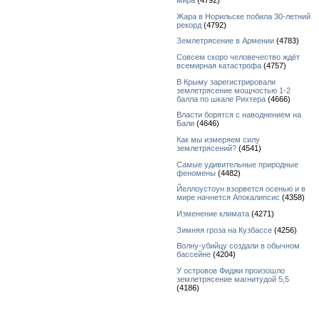
мира
(4792)
Жара в Норильске побила 30-летний
рекорд
(4792)
Землетрясение в Армении
(4783)
Совсем скоро человечество ждёт
всемирная катастрофа
(4757)
В Крыму зарегистрировали
землетрясение мощностью 1-2
балла по шкале Рихтера
(4666)
Власти борятся с наводнением на
Бали
(4646)
Как мы измеряем силу
землетрясений?
(4541)
Самые удивительные природные
феномены
(4482)
Йеллоустоун взорвется осенью и в
мире начнется Апокалипсис
(4358)
Изменение климата
(4271)
Зимняя гроза на Кузбассе
(4256)
Волну-убийцу создали в обычном
бассейне
(4204)
У островов Фиджи произошло
землетрясение магнитудой 5,5
(4186)