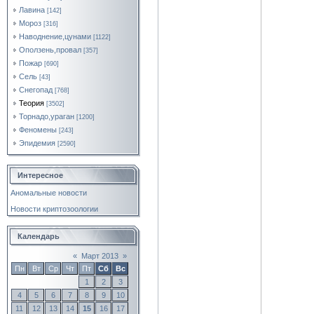
Лавина
[142]
Мороз
[316]
Наводнение,цунами
[1122]
Оползень,провал
[357]
Пожар
[690]
Сель
[43]
Снегопад
[768]
Теория
[3502]
Торнадо,ураган
[1200]
Феномены
[243]
Эпидемия
[2590]
Интересное
Аномальные новости
Новости криптозоологии
Календарь
«
Март 2013
»
Пн
Вт
Ср
Чт
Пт
Сб
Вс
1
2
3
4
5
6
7
8
9
10
11
12
13
14
15
16
17