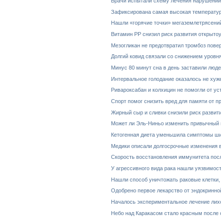
Врачи испытали схему лечения нарушений 
Зафиксирована самая высокая температура
Нашли «горячие точки» мегаземлетрясени
Витамин PP снизил риск развития открыто
Мезогликан не предотвратил тромбоз пове
Долгий ковид связали со снижением уровн
Минус 80 минут сна в день заставили люде
Интервальное голодание оказалось не хуж
Ривароксабан и колхицин не помогли от ус
Спорт помог снизить вред для памяти от п
Жирный сыр и сливки снизили риск развит
Может ли Эль-Ниньо изменить привычный
Кетогенная диета уменьшила симптомы ши
Медики описали долгосрочные изменения в
Скорость восстановления иммунитета посл
У агрессивного вида рака нашли уязвимос
Нашли способ уничтожать раковые клетки
Одобрено первое лекарство от эндокринн
Началось экспериментальное лечение лих
Небо над Каракасом стало красным после