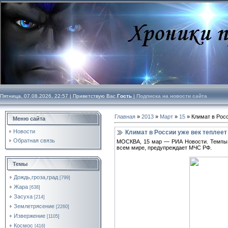
Пятница, 07.08.2026, 22:57 |
Приветствую Вас
Гость
|
Подписка на новости сайта
Главная
»
2013
»
Март
»
15
» Климат в Росс
Меню сайта
Новости
Климат в России уже век теплеет
Обратная связь
МОСКВА, 15 мар — РИА Новости. Темпы по
всем мире, предупреждает МЧС РФ.
Темы
Дождь,гроза,град
[799]
Жара
[638]
Засуха
[214]
Землетрясение
[2260]
Извержение
[1105]
Космос
[416]