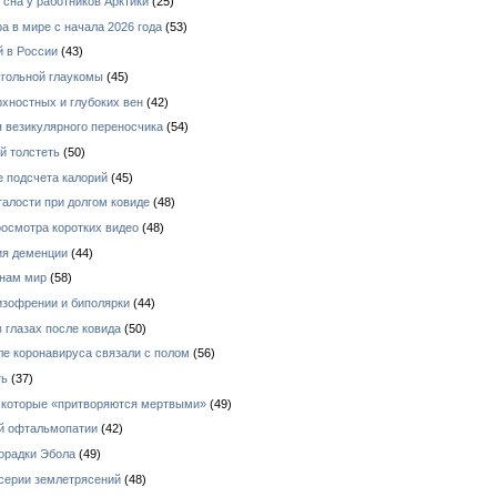
сна у работников Арктики
(25)
 в мире с начала 2026 года
(53)
й в России
(43)
угольной глаукомы
(45)
рхностных и глубоких вен
(42)
я везикулярного переносчика
(54)
й толстеть
(50)
е подсчета калорий
(45)
талости при долгом ковиде
(48)
росмотра коротких видео
(48)
ия деменции
(44)
 нам мир
(58)
зофрении и биполярки
(44)
 глазах после ковида
(50)
е коронавируса связали с полом
(56)
ть
(37)
, которые «притворяются мертвыми»
(49)
ой офтальмопатии
(42)
орадки Эбола
(49)
 серии землетрясений
(48)