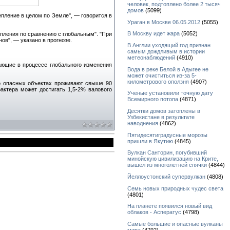
человек, подтоплено более 2 тысяч
домов
(5099)
пление в целом по Земле", — говорится в
Ураган в Москве 06.05.2012
(5055)
В Москву идет жара
(5052)
епления по сравнению с глобальным". "При
ов", — указано в прогнозе.
В Англии уходящий год признан
самым дождливым в истории
метеонаблюдений
(4910)
ающие в процессе глобального изменения
Вода в реке Белой в Адыгее не
может очиститься из-за 5-
километрового оползня
(4907)
о опасных объектах проживают свыше 90
актера может достигать 1,5-2% валового
Ученые установили точную дату
Всемирного потопа
(4871)
Десятки домов затоплены в
Узбекистане в результате
наводнения
(4862)
Пятидесятиградусные морозы
пришли в Якутию
(4845)
Вулкан Санторин, погубивший
минойскую цивилизацию на Крите,
вышел из многолетней спячки
(4844)
Йеллоустонский супервулкан
(4808)
Семь новых природных чудес света
(4801)
На планете появился новый вид
облаков - Асператус
(4798)
Самые большие и опасные вулканы