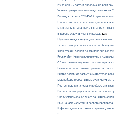
Из-за жары и засухи европейские реки об
Ученые превратили иммунную память от Co
Почему во время COVID-19 одни носили ма
Геологи нашли следы самой длинной эры п
Как пожары во Франции и Испании угрожаю
В Европе бушуют лесные пожары
(24)
Мужчины чаще женщин умирали в начале 
Лесные пожары повысили число обращений
Французский лесной пожар породил «обла
Редкая Ла-Нинья одновременно с суперм
Объем талии предсказал риск инфаркта и 
Рынки прогнозов начали принимать ставки
Виагра подавила развитие метастазов рак
Мощнейшие геомагнитные бури могут быть
Постоянные финансовые проблемы в жизни
Инфаркт миокарда у женщины оказался ка
Средиземноморская диета защитила сердц
ВОЗ начала испытания первого препарата
Кофе замедлил клеточное старение у люде