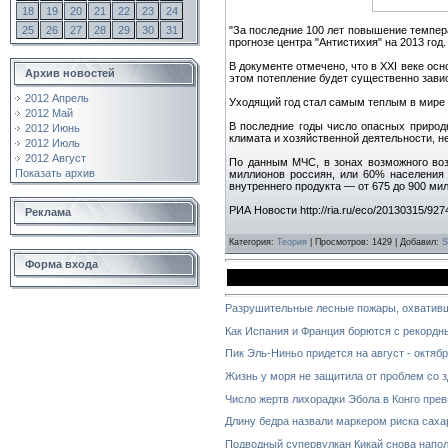
18
19
20
21
22
23
24
"За последние 100 лет повышение темпера
25
26
27
28
29
30
31
прогнозе центра "Антистихия" на 2013 год.
В документе отмечено, что в ХХI веке ос
Архив новостей
этом потепление будет существенно зависе
2012 Апрель
Уходящий год стал самым теплым в мире
2012 Май
В последние годы число опасных природ
2012 Июнь
климата и хозяйственной деятельности, н
2012 Июль
2012 Август
По данным МЧС, в зонах возможного во
Показать архив
миллионов россиян, или 60% населения 
внутреннего продукта — от 675 до 900 ми
РИА Новости http://ria.ru/eco/20130315/92
Реклама
Категория
:
Теория
|
Просмотров
: 1429 |
Добавил
:
S
Форма входа
Разрушительные лесные пожары, охватив
Как Испания и Франция борются с рекорд
Пик Эль-Ниньо придется на август - октяб
Жизнь у моря не защитила от проблем со 
Число жертв лихорадки Эбола в Конго пре
Длину бедра назвали маркером риска саха
Подводный супервулкан Кикай снова напо