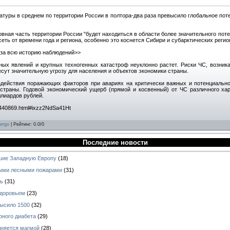
туры в среднем по территории России в полтора-два раза превысило глобальное поте
новная часть территории России "будет находиться в области более значительного пот
ть от времени года и региона, особенно это коснется Сибири и субарктических регион
 за всю историю наблюдений>>
ных явлений и крупных техногенных катастроф неуклонно растет. Риски ЧС, возник
есут значительную угрозу для населения и объектов экономики страны.
здействия поражающих факторов при авариях на критически важных и потенциальн
страны. Годовой экономический ущерб (прямой и косвенный) от ЧС различного хар
ллиардов рублей.
7440869.html#ixzz2NdSa41Ht
ergo
|
Рейтинг
:
0.0
/
0
Последние новости
шие Западную Европу
(18)
ными лесными пожарами
(31)
рь
(31)
здоровьем
(23)
высило 1500
(32)
рного диабета
(29)
лняется магмой
(28)