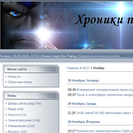
Четверг, 06.08.2026, 22:02 |
Приветствую Вас
Гость
|
Подписка на новости сайта
Главная
»
2017
»
Ноябрь
Меню сайта
Новости
30 Ноября, Четверг
Обратная связь
09:39
Извержения супервулканов происход
09:37
Пыль в атмосфере увеличила продо
Темы
Дождь,гроза,град
29 Ноября, Среда
[799]
Жара
[638]
11:25
Этой зимой 40 000 британцев умрут 
Засуха
[214]
Землетрясение
[2260]
28 Ноября, Вторник
Извержение
[1105]
10:17
Количество землетрясений в США ув
Космос
[416]