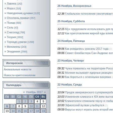
Лавина
[142]
26 Ноября, Воскресенье
Мороз
[316]
Наводнение,цунами
12:38
Глобальное потепление увеличивает
[1122]
Оползень,провал
[357]
25 Ноября, Суббота
Пожар
[690]
Сель
[43]
12:15
Мух предложили использовать для 
Снегопад
[768]
12:12
Как приготовление жирной еды влияе
Теория
[3502]
24 Ноября, Пятница
Торнадо,ураган
[1200]
Феномены
[243]
09:06
Как рождались ураганы 2017 года
(0)
Эпидемия
[2590]
09:06
Сюжет блокбастера Сан-Андреас во
23 Ноября, Четверг
Интересное
09:32
Чума появилась на территории Росси
Аномальные новости
09:31
Молнии вызывают ядерные реакции
Новости криптозоологии
09:30
Как бороться с огненными вихрями
(
22 Ноября, Среда
Календарь
«
Ноябрь 2017
»
10:04
Предок американского супермикроба
10:03
Изменение климата в XIX веке выгн
Пн
Вт
Ср
Чт
Пт
Сб
Вс
10:02
Климатологи отменили паузу в глоб
1
2
3
4
5
10:00
Эфиопский вулкан улыбнулся
(0)
6
7
8
9
10
11
12
09:59
Вирусы могут играть роль второй и
13
14
15
16
17
18
19