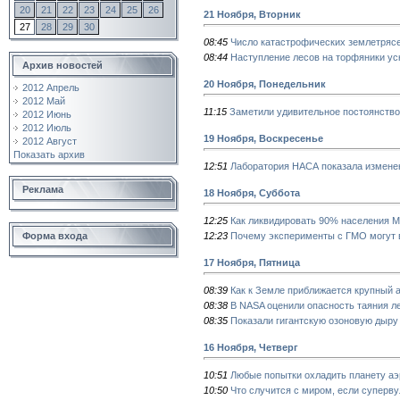
20
21
22
23
24
25
26
21 Ноября, Вторник
27
28
29
30
08:45
Число катастрофических землетрясе
08:44
Наступление лесов на торфяники ус
Архив новостей
20 Ноября, Понедельник
2012 Апрель
2012 Май
11:15
Заметили удивительное постоянств
2012 Июнь
2012 Июль
19 Ноября, Воскресенье
2012 Август
Показать архив
12:51
Лаборатория НАСА показала изменен
Реклама
18 Ноября, Суббота
12:25
Как ликвидировать 90% населения 
12:23
Почему эксперименты с ГМО могут 
Форма входа
17 Ноября, Пятница
08:39
Как к Земле приближается крупный 
08:38
В NASA оценили опасность таяния л
08:35
Показали гигантскую озоновую дыру
16 Ноября, Четверг
10:51
Любые попытки охладить планету аэ
10:50
Что случится с миром, если суперв