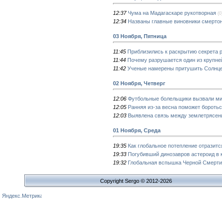
12:37
Чума на Мадагаскаре рукотворная
(0
12:34
Названы главные виновники смертон
03 Ноября, Пятница
11:45
Приблизились к раскрытию секрета 
11:44
Почему разрушается один из крупне
11:42
Ученые намерены притушить Солнц
02 Ноября, Четверг
12:06
Футбольные болельщики вызвали м
12:05
Ранняя из-за весна поможет бороть
12:03
Выявлена связь между землетрясе
01 Ноября, Среда
19:35
Как глобальное потепление отразитс
19:33
Погубивший динозавров астероид в 
19:32
Глобальная вспышка Черной Смерти
Copyright Sergo © 2012-2026