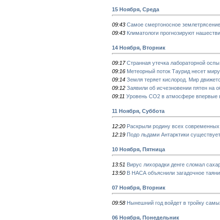
15 Ноября, Среда
09:43
Самое смертоносное землетрясение
09:43
Климатологи прогнозируют нашестви
14 Ноября, Вторник
09:17
Странная утечка лабораторной оспы
09:16
Метеорный поток Таурид несет мир
09:14
Земля теряет кислород. Мир движет
09:12
Заявили об исчезновении пятен на 
09:11
Уровень СО2 в атмосфере впервые в
11 Ноября, Суббота
12:20
Раскрыли родину всех современных
12:19
Подо льдами Антарктики существует
10 Ноября, Пятница
13:51
Вирус лихорадки денге сломал саха
13:50
В НАСА объяснили загадочное таяни
07 Ноября, Вторник
09:58
Нынешний год войдет в тройку самы
06 Ноября, Понедельник