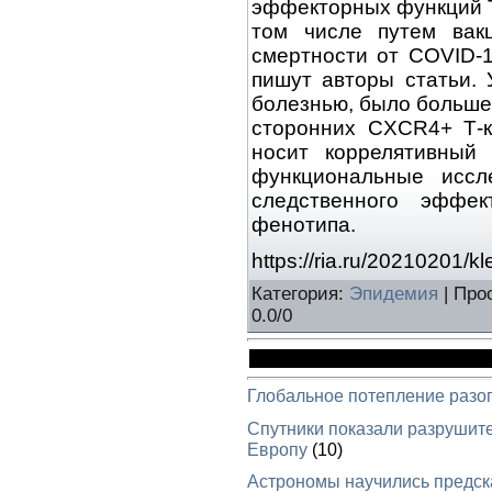
эффекторных функций Т
том числе путем вак
смертности от COVID-
пишут авторы статьи. 
болезнью, было больше
сторонних CXCR4+ Т-к
носит коррелятивный
функциональные иссл
следственного эффек
фенотипа.
https://ria.ru/20210201/k
Категория
:
Эпидемия
|
Про
0.0
/
0
Глобальное потепление разо
Спутники показали разрушит
Европу
(10)
Астрономы научились предска