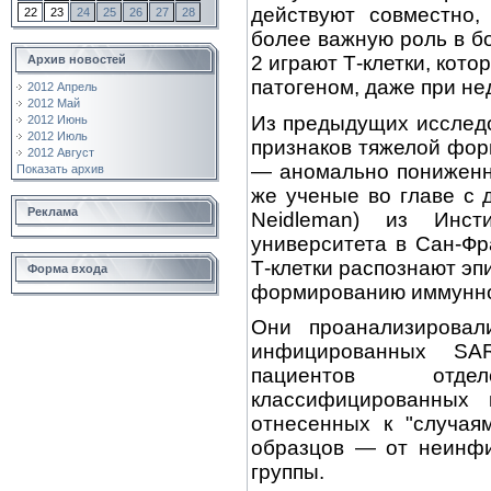
действуют совместно,
22
23
24
25
26
27
28
более важную роль в б
2 играют Т-клетки, кот
Архив новостей
патогеном, даже при не
2012 Апрель
2012 Май
Из предыдущих исследо
2012 Июнь
2012 Июль
признаков тяжелой фо
2012 Август
— аномально пониженн
Показать архив
же ученые во главе с
Реклама
Neidleman) из Инст
университета в Сан-Фр
Т-клетки распознают э
Форма входа
формированию иммунно
Они проанализировал
инфицированных SA
пациентов отде
классифицированных
отнесенных к "случая
образцов — от неинфи
группы.