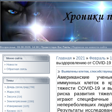
Воскресенье, 09.08.2026, 14:38 |
Приветствую Вас
Гость
|
Подписка на новости сайта
Главная
»
2021
»
Февраль
»
1
Меню сайта
выздоровлению от COVID-19
Новости
Обратная связь
Выявлены клетки, способствующ
Американские учен
Темы
иммунных клеток в к
тяжести COVID-19 и в
Дождь,гроза,град
[799]
Жара
[639]
риска развития тяже
Засуха
[214]
играют специфичные 
Землетрясение
[2260]
непереболевших людей 
Извержение
[1105]
Результаты исследован
Космос
[417]