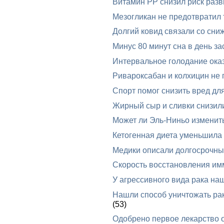
Витамин PP снизил риск разв
Мезогликан не предотвратил 
Долгий ковид связали со сни
Минус 80 минут сна в день за
Интервальное голодание оказ
Ривароксабан и колхицин не 
Спорт помог снизить вред дл
Жирный сыр и сливки снизил
Может ли Эль-Ниньо изменит
Кетогенная диета уменьшила
Медики описали долгосрочные
Скорость восстановления им
У агрессивного вида рака на
Нашли способ уничтожать ра
(53)
Одобрено первое лекарство 