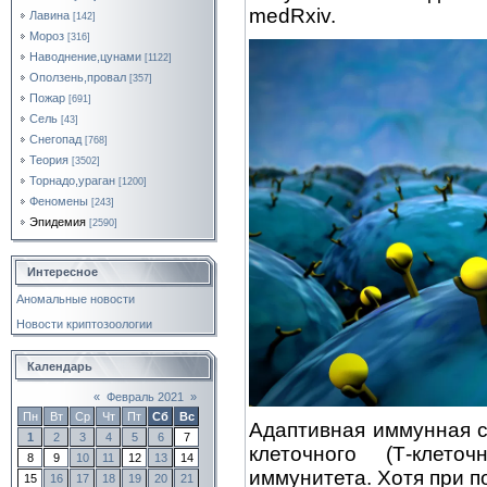
medRxiv.
Лавина
[142]
Мороз
[316]
Наводнение,цунами
[1122]
Оползень,провал
[357]
Пожар
[691]
Сель
[43]
Снегопад
[768]
Теория
[3502]
Торнадо,ураган
[1200]
Феномены
[243]
Эпидемия
[2590]
Интересное
Аномальные новости
Новости криптозоологии
Календарь
«
Февраль 2021
»
Пн
Вт
Ср
Чт
Пт
Сб
Вс
Адаптивная иммунная с
1
2
3
4
5
6
7
клеточного (Т-клеточ
8
9
10
11
12
13
14
иммунитета. Хотя при 
15
16
17
18
19
20
21