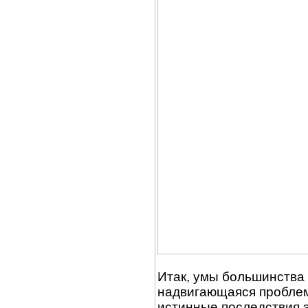
Итак, умы большинства
надвигающаяся проблем
истинные последствия э