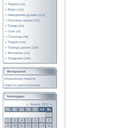
Лавина
[142]
Мороз
[316]
Наводнение,цунами
[1122]
Оползень,провал
[357]
Пожар
[690]
Сель
[43]
Снегопад
[768]
Теория
[3502]
Торнадо,ураган
[1200]
Феномены
[243]
Эпидемия
[2590]
Интересное
Аномальные новости
Новости криптозоологии
Календарь
«
Апрель 2012
»
Пн
Вт
Ср
Чт
Пт
Сб
Вс
1
2
3
4
5
6
7
8
9
10
11
12
13
14
15