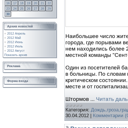
16
17
18
19
20
21
22
23
24
25
26
27
28
29
30
Архив новостей
2012 Апрель
Наибольшее число жите
2012 Май
города, где порывами в
2012 Июнь
2012 Июль
нем находились более 2
2012 Август
местной команды "Сент-
Показать архив
Реклама
Один из посетителей б
в больницы. По словам 
критическом состоянии.
Форма входа
месте и от госпитализа
Штормов
...
Читать дал
Категория:
Дождь,гроза,гра
30.04.2012
|
Комментарии (