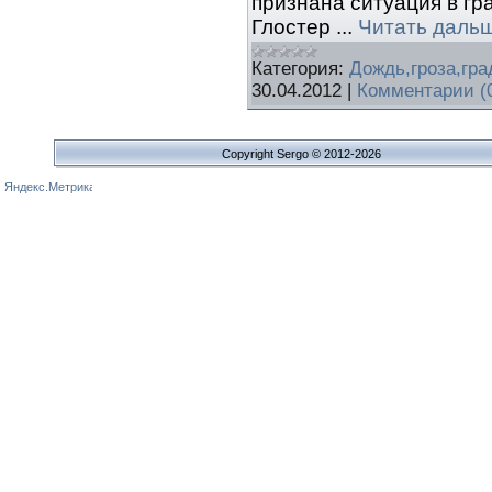
признана ситуация в г
Глостер
...
Читать даль
Категория:
Дождь,гроза,гра
30.04.2012
|
Комментарии (
Copyright Sergo © 2012-2026