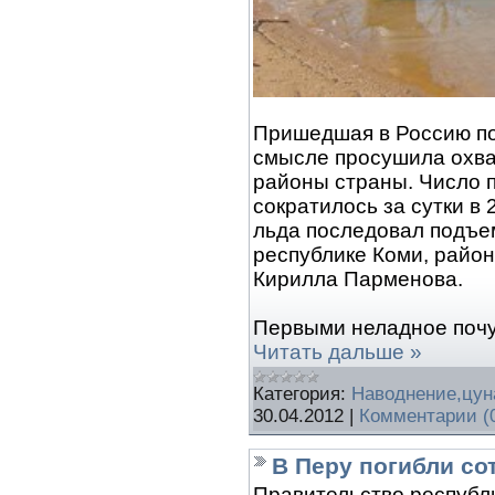
Пришедшая в Россию по
смысле просушила охв
районы страны. Число 
сократилось за сутки в 
льда последовал подъе
республике Коми, район
Кирилла Парменова.
Первыми неладное поч
Читать дальше »
Категория:
Наводнение,цу
30.04.2012
|
Комментарии (
В Перу погибли со
Правительство республ