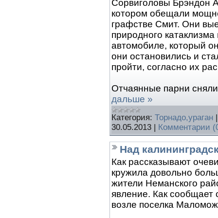
Сорвиголовы Брэндон Ай
котором обещали мощне
графстве Смит. Они вы
природного катаклизма
автомобиле, который о
они остановились и ста
пройти, согласно их рас
Отчаянные парни сняли
дальше »
Категория:
Торнадо,ураган
30.05.2013
|
Комментарии (
Над калининградс
Как рассказывают очев
кружила довольно больш
жители Неманского рай
явление. Как сообщает 
возле поселка Маломож