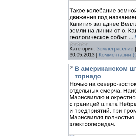
Такое колебание земной
движения под название
Капити» западнее Велли
земли на линии от о. К
геологическое событ
...
Категория:
Землетрясение
30.05.2013
|
Комментарии (
В американском шт
торнадо
Ночью на северо-восто
отдельных смерча. Наи
Мэрисвиллю и окрестност
с границей штата Небра
и предприятий, три пр
Мэрисвилля полностью 
электропередач.