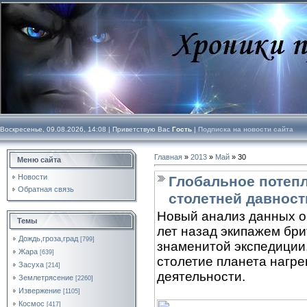
Воскресенье, 09.08.2026, 14:08 |
Приветствую Вас
Гость
|
Подписка на новости сайта
Главная
»
2013
»
Май
»
30
Меню сайта
Новости
Глобальное потеп
Обратная связь
столетней давност
Новый анализ данных о
Темы
лет назад экипажем бр
Дождь,гроза,град
[799]
знаменитой экспедиции,
Жара
[639]
столетие планета нагре
Засуха
[214]
деятельности.
Землетрясение
[2260]
Извержение
[1105]
Космос
[417]