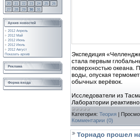
20
21
22
23
24
25
26
27
28
29
30
31
Архив новостей
2012 Апрель
2012 Май
2012 Июнь
2012 Июль
2012 Август
Экспедиция «Челленджер
Показать архив
стала первым глобальн
Реклама
поверхностью океана. 
воды, опуская термомет
обычных верёвок.
Форма входа
Исследователи из Тасма
Лаборатории реактивн
Категория:
Теория
|
Просмо
Комментарии (0)
Торнадо прошел н