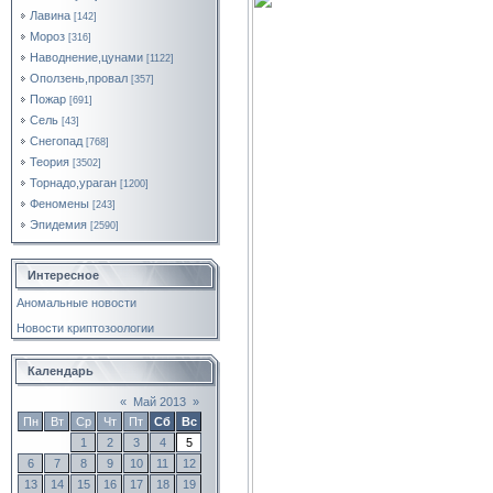
Лавина
[142]
Мороз
[316]
Наводнение,цунами
[1122]
Оползень,провал
[357]
Пожар
[691]
Сель
[43]
Снегопад
[768]
Теория
[3502]
Торнадо,ураган
[1200]
Феномены
[243]
Эпидемия
[2590]
Интересное
Аномальные новости
Новости криптозоологии
Календарь
«
Май 2013
»
Пн
Вт
Ср
Чт
Пт
Сб
Вс
1
2
3
4
5
6
7
8
9
10
11
12
13
14
15
16
17
18
19