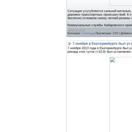
Ситуация усугубляется сильной метелью, 
дорожно-транспортных происшествий. К сч
беспечно отложили смену летней резины 
Коммунальные службы Хабаровского края
Категория:
Снегопад
|
Просмотров:
1371
|
Добавил
7 ноября в Екатеринбурге был у
7 ноября 2013 года в Екатеринбурге был
рекорд этих суток (+10,9) был установлен 