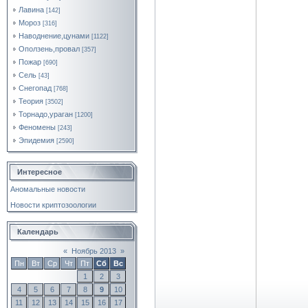
Лавина
[142]
Мороз
[316]
Наводнение,цунами
[1122]
Оползень,провал
[357]
Пожар
[690]
Сель
[43]
Снегопад
[768]
Теория
[3502]
Торнадо,ураган
[1200]
Феномены
[243]
Эпидемия
[2590]
Интересное
Аномальные новости
Новости криптозоологии
Календарь
«
Ноябрь 2013
»
Пн
Вт
Ср
Чт
Пт
Сб
Вс
1
2
3
4
5
6
7
8
9
10
11
12
13
14
15
16
17