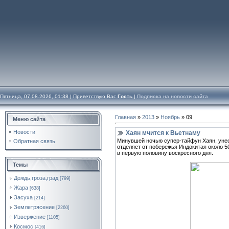
Пятница, 07.08.2026, 01:38 |
Приветствую Вас
Гость
|
Подписка на новости сайта
Главная
»
2013
»
Ноябрь
»
09
Меню сайта
Новости
Хаян мчится к Вьетнаму
Минувшей ночью супер-тайфун Хаян, унес
Обратная связь
отделяет от побережья Индокитая около 5
в первую половину воскресного дня.
Темы
Дождь,гроза,град
[799]
Жара
[638]
Засуха
[214]
Землетрясение
[2260]
Извержение
[1105]
Космос
[416]