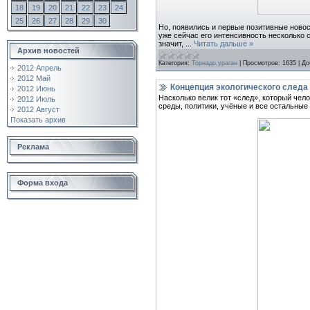
18
19
20
21
22
23
24
25
26
27
28
29
30
Но, появились и первые позитивные новос
уже сейчас его интенсивность несколько с
значит,
...
Читать дальше »
Архив новостей
Категория:
Торнадо,ураган
|
Просмотров:
1635
|
До
2012 Апрель
2012 Май
Концепция экологического следа
2012 Июнь
Насколько велик тот «след», который чело
2012 Июль
среды, политики, учёные и все остальные
2012 Август
Показать архив
Реклама
Форма входа