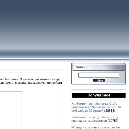
Поиск
ону Вьетнама. В настоящий момент вихрь
данным, вторжение на материк произойдет
Популярное
На Восточное побережье США
надвигается "Франкеншторм". Он
уже забрал 20 жизней
(28854)
Человечество вступило в эпоху
природных катаклизмов
(19759)
«Сэнди» признан вторым самым