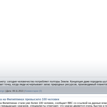
анету: сегодня человечество потребляет полторы Земли. Концепция даже породила шу
чает точку, когда люди исчерпывают запас природных ресурсов, производимый планетой
ergo
|
Дата:
09.11.2013
|
Комментарии (0)
а на Филиппинах превысило 100 человек
 Филиппинах стали уже более 100 человек, сообщает ВВС со ссылкой на данные власт
з предыдущих ураганов, специалисты отмечают, что ураган движется очень быстро и 