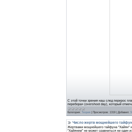
С этой точки зрения наш след перерос пл
перебора» (overshoot day), который отме
Категория:
Теория
|
Просмотров:
1319
|
Добавил:
S
Число жертв мощнейшего тайфун
Жертвами мощнейшего тайфуна "Хайян" на
"Хайянем" не может сравниться ни один и