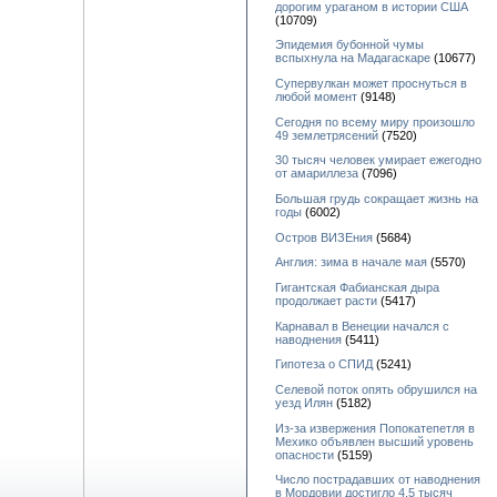
дорогим ураганом в истории США
(10709)
Эпидемия бубонной чумы
вспыхнула на Мадагаскаре
(10677)
Супервулкан может проснуться в
любой момент
(9148)
Сегодня по всему миру произошло
49 землетрясений
(7520)
30 тысяч человек умирает ежегодно
от амариллеза
(7096)
Большая грудь сокращает жизнь на
годы
(6002)
Остров ВИЗЕния
(5684)
Англия: зима в начале мая
(5570)
Гигантская Фабианская дыра
продолжает расти
(5417)
Карнавал в Венеции начался с
наводнения
(5411)
Гипотеза о СПИД
(5241)
Селевой поток опять обрушился на
уезд Илян
(5182)
Из-за извержения Попокатепетля в
Мехико объявлен высший уровень
опасности
(5159)
Число пострадавших от наводнения
в Мордовии достигло 4,5 тысяч