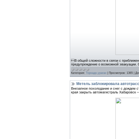
В общей сложности в связи с приближен
предупреждение о возможной эвакуации. С
Категория:
Торнадо,ураган
|
Просмотров:
1365
|
До
Метель заблокировала автотрасс
Внезапное похолодание и снег с дождем 
края закрыть автомагистраль Хабаровск 