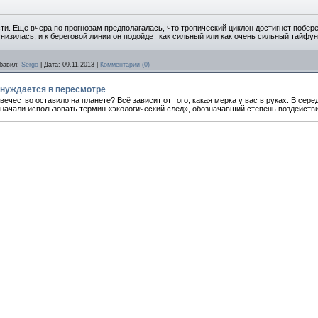
ти. Еще вчера по прогнозам предполагалась, что тропический циклон достигнет побер
низилась, и к береговой линии он подойдет как сильный или как очень сильный тайфун.
бавил:
Sergo
|
Дата:
09.11.2013
|
Комментарии (0)
 нуждается в пересмотре
вечество оставило на планете? Всё зависит от того, какая мерка у вас в руках. В се
 начали использовать термин «экологический след», обозначавший степень воздействи