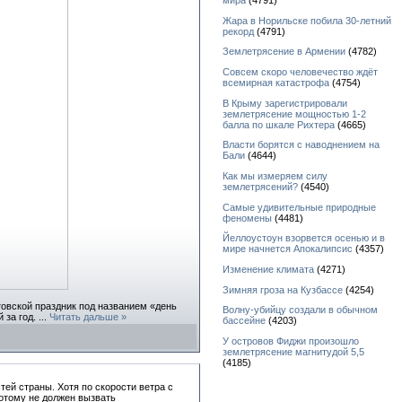
мира
(4791)
Жара в Норильске побила 30-летний
рекорд
(4791)
Землетрясение в Армении
(4782)
Совсем скоро человечество ждёт
всемирная катастрофа
(4754)
В Крыму зарегистрировали
землетрясение мощностью 1-2
балла по шкале Рихтера
(4665)
Власти борятся с наводнением на
Бали
(4644)
Как мы измеряем силу
землетрясений?
(4540)
Самые удивительные природные
феномены
(4481)
Йеллоустоун взорвется осенью и в
мире начнется Апокалипсис
(4357)
Изменение климата
(4271)
Зимняя гроза на Кузбассе
(4254)
товской праздник под названием «день
Волну-убийцу создали в обычном
 за год.
...
Читать дальше »
бассейне
(4203)
У островов Фиджи произошло
землетрясение магнитудой 5,5
(4185)
ей страны. Хотя по скорости ветра с
потому не должен вызвать