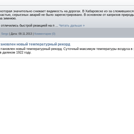
которая значительно снижает видимость на дорогах. В Хабаровске из-за сложившихся
астью, серьезных аварий не было зарегистрировано. В основном от капризов природы
на зимнюю.
 отличились быстрой реакцией на п
...
Читать дальше »
:
Sergo
|
Дата:
09.11.2013
|
Комментарии (0)
становлен новый температурный рекорд
 установлен новый температурный рекорд. Суточный максимум температуры воздуха в 
в далеком 1922 году.