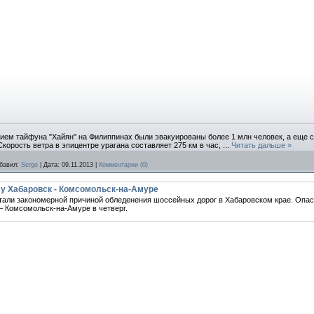
ием тайфуна "Хайян" на Филиппинах были эвакуированы более 1 млн человек, а еще 
корость ветра в эпицентре урагана составляет 275 км в час,
...
Читать дальше »
бавил:
Sergo
|
Дата:
09.11.2013
|
Комментарии (0)
у Хабаровск - Комсомольск-на-Амуре
стали закономерной причиной обледенения шоссейных дорог в Хабаровском крае. Опа
— Комсомольск-на-Амуре в четверг.