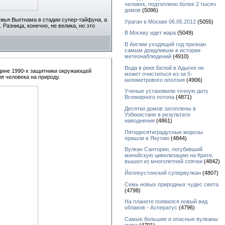
человек, подтоплено более 2 тысяч
домов
(5096)
ежья Вьетнама в стадии супер-тайфуна, а
Ураган в Москве 06.05.2012
(5055)
 Разница, конечно, не велика, но это
В Москву идет жара
(5049)
В Англии уходящий год признан
самым дождливым в истории
метеонаблюдений
(4910)
Вода в реке Белой в Адыгее не
редине 1990-х защитники окружающей
может очиститься из-за 5-
я человека на природу.
километрового оползня
(4906)
Ученые установили точную дату
Всемирного потопа
(4871)
Десятки домов затоплены в
Узбекистане в результате
наводнения
(4861)
Пятидесятиградусные морозы
пришли в Якутию
(4844)
Вулкан Санторин, погубивший
минойскую цивилизацию на Крите,
вышел из многолетней спячки
(4842)
Йеллоустонский супервулкан
(4807)
Семь новых природных чудес света
(4798)
На планете появился новый вид
облаков - Асператус
(4796)
Самые большие и опасные вулканы