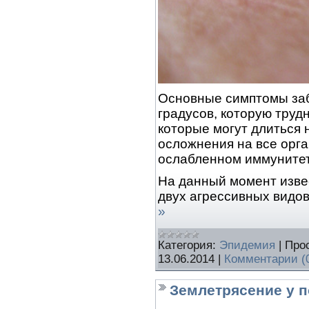
Основные симптомы заб
градусов, которую трудн
которые могут длиться 
осложнения на все орг
ослабленном иммунитет
На данный момент извес
двух агрессивных видов
»
Категория:
Эпидемия
|
Про
13.06.2014
|
Комментарии (
Землетрясение у 