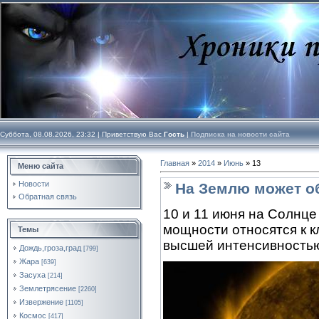
Суббота, 08.08.2026, 23:32 |
Приветствую Вас
Гость
|
Подписка на новости сайта
Главная
»
2014
»
Июнь
»
13
Меню сайта
Новости
На Землю может о
Обратная связь
10 и 11 июня на Солнце
мощности относятся к к
Темы
высшей интенсивностью
Дождь,гроза,град
[799]
Жара
[639]
Засуха
[214]
Землетрясение
[2260]
Извержение
[1105]
Космос
[417]