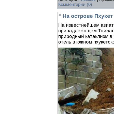
Комментарии (0)
На острове Пхукет
На известнейшем азиатс
принадлежащем Таиланд
природный катаклизм в
отель в южном пхукетск