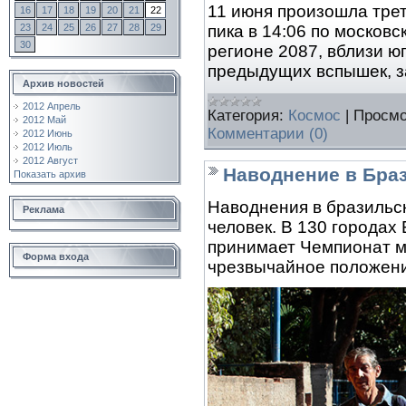
11 июня произошла трет
16
17
18
19
20
21
22
23
24
25
26
27
28
29
пика в 14:06 по москов
30
регионе 2087, вблизи юг
предыдущих вспышек, 
Архив новостей
2012 Апрель
Категория:
Космос
|
Просмо
2012 Май
Комментарии (0)
2012 Июнь
2012 Июль
2012 Август
Наводнение в Браз
Показать архив
Наводнения в бразильс
Реклама
человек. В 130 городах
принимает Чемпионат м
Форма входа
чрезвычайное положен