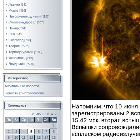
Лавина
[142]
Мороз
[316]
Наводнение,цунами
[1122]
Оползень,провал
[357]
Пожар
[691]
Сель
[43]
Снегопад
[768]
Теория
[3502]
Торнадо,ураган
[1200]
Феномены
[243]
Эпидемия
[2590]
Интересное
Аномальные новости
Новости криптозоологии
Напомним, что 10 июня
Календарь
зарегистрированы 2 вс
«
Июнь 2014
»
15.42 мск, вторая вспыш
Пн
Вт
Ср
Чт
Пт
Сб
Вс
Вспышки сопровождали
1
2
3
4
5
6
7
8
всплеском радиоизлучен
9
10
11
12
13
14
15