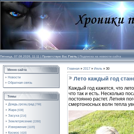
Пятница, 07.08.2026, 11:11 |
Приветствую Вас
Гость
|
Подписка на новости сайта
Главная
»
2017
»
Июль
»
30
Меню сайта
Новости
Лето каждый год стан
Обратная связь
Каждый год кажется, что ле
что так и есть. Несколько п
Темы
постоянно растет. Летняя пог
смертоносных волн тепла ув
Дождь,гроза,град
[799]
Жара
[638]
Засуха
[214]
Землетрясение
[2260]
Извержение
[1105]
Космос
[416]