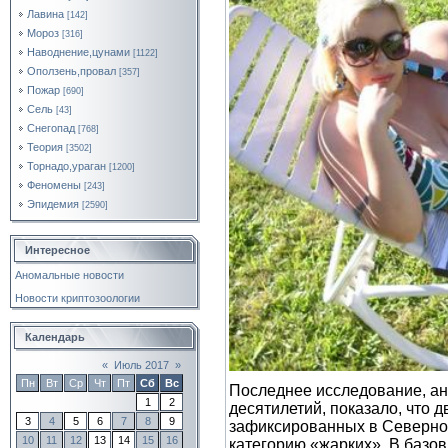
Лавина
[142]
Мороз
[316]
Наводнение,цунами
[1122]
Оползень,провал
[357]
Пожар
[690]
Сель
[43]
Снегопад
[768]
Теория
[3502]
Торнадо,ураган
[1200]
Феномены
[243]
Эпидемия
[2590]
Интересное
Аномальные новости
Новости криптозоологии
Календарь
«
Июль 2017
»
Пн
Вт
Ср
Чт
Пт
Сб
Вс
Последнее исследование, ан
1
2
десятилетий, показало, что 
3
4
5
6
7
8
9
зафиксированных в Северном 
10
11
12
13
14
15
16
категорию «жарких». В базовы