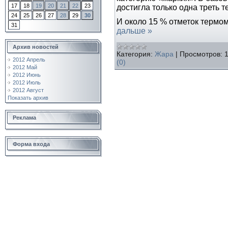
17
18
19
20
21
22
23
достигла только одна треть 
24
25
26
27
28
29
30
И около 15 % отметок термом
31
дальше »
Архив новостей
Категория:
Жара
|
Просмотров:
2012 Апрель
(0)
2012 Май
2012 Июнь
2012 Июль
2012 Август
Показать архив
Реклама
Форма входа