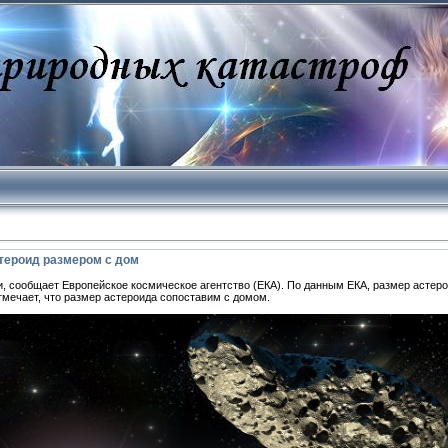
стероид размером с дом
, сообщает Европейское космическое агентство (ЕКА). По данным ЕКА, размер астеро
тмечает, что размер астероида сопоставим с домом.