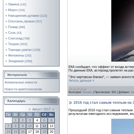
Лавина
[142]
Мороз
[316]
Наводнение,цунами
[1122]
Оползень,провал
[357]
Пожар
[690]
Сель
[43]
Снегопад
[768]
Теория
[3502]
Торнадо,ураган
[1200]
Феномены
[243]
Эпидемия
[2590]
ЕКА сообщает, что эффект от входа астер
По данным ЕКА, астероид пролетит на рас
Интересное
"Это чертовски близко", — заявил агентс
Читать дальше »
Аномальные новости
Новости криптозоологии
Категория:
Космос
|
Просмотров:
922
|
Добавил:
Se
Календарь
2016 год стал самым теплым на
«
Август 2017
»
Прошедший 2016 год стал самым теплым 
результатам ежегодного исследования, вк
Пн
Вт
Ср
Чт
Пт
Сб
Вс
1
2
3
4
5
6
7
8
9
10
11
12
13
14
15
16
17
18
19
20