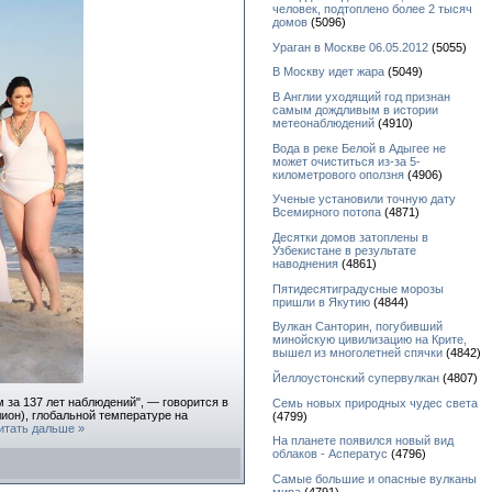
человек, подтоплено более 2 тысяч
домов
(5096)
Ураган в Москве 06.05.2012
(5055)
В Москву идет жара
(5049)
В Англии уходящий год признан
самым дождливым в истории
метеонаблюдений
(4910)
Вода в реке Белой в Адыгее не
может очиститься из-за 5-
километрового оползня
(4906)
Ученые установили точную дату
Всемирного потопа
(4871)
Десятки домов затоплены в
Узбекистане в результате
наводнения
(4861)
Пятидесятиградусные морозы
пришли в Якутию
(4844)
Вулкан Санторин, погубивший
минойскую цивилизацию на Крите,
вышел из многолетней спячки
(4842)
Йеллоустонский супервулкан
(4807)
 за 137 лет наблюдений", — говорится в
Семь новых природных чудес света
ион), глобальной температуре на
(4799)
итать дальше »
На планете появился новый вид
облаков - Асператус
(4796)
Самые большие и опасные вулканы