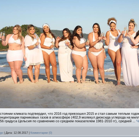
стоянии климата подтвердил, что 2016 год превзошел 2015 и стал самым теплым годом
онцентрации парниковых газов в атмосфере (402,9 молекул диоксида углерода на милл
56 градуса Цельсия по сравнению со среднем показателем 1981-2010 гг), средней
...
Ч
rgo
|
Дата:
12.08.2017
|
Комментарии (0)