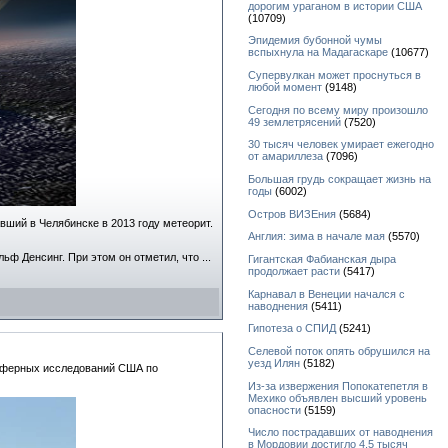
дорогим ураганом в истории США
(10709)
Эпидемия бубонной чумы
вспыхнула на Мадагаскаре
(10677)
Супервулкан может проснуться в
любой момент
(9148)
Сегодня по всему миру произошло
49 землетрясений
(7520)
30 тысяч человек умирает ежегодно
от амариллеза
(7096)
Большая грудь сокращает жизнь на
годы
(6002)
Остров ВИЗЕния
(5684)
вший в Челябинске в 2013 году метеорит.
Англия: зима в начале мая
(5570)
льф Денсинг. При этом он отметил, что
...
Гигантская Фабианская дыра
продолжает расти
(5417)
Карнавал в Венеции начался с
наводнения
(5411)
Гипотеза о СПИД
(5241)
Селевой поток опять обрушился на
уезд Илян
(5182)
осферных исследований США по
Из-за извержения Попокатепетля в
Мехико объявлен высший уровень
опасности
(5159)
Число пострадавших от наводнения
в Мордовии достигло 4,5 тысяч