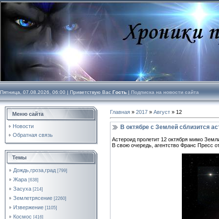
Пятница, 07.08.2026, 06:00 |
Приветствую Вас
Гость
|
Подписка на новости сайта
Главная
»
2017
»
Август
»
12
Меню сайта
Новости
В октябре с Землей сблизится а
Обратная связь
Астероид пролетит 12 октября мимо Земли
В свою очередь, агентство Франс Пресс о
Темы
Дождь,гроза,град
[799]
Жара
[638]
Засуха
[214]
Землетрясение
[2260]
Извержение
[1105]
Космос
[416]