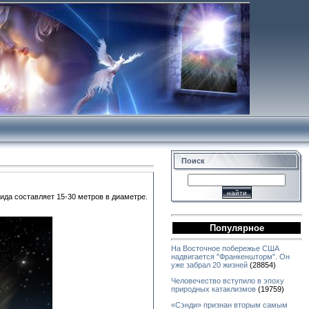
Поиск
ида составляет 15-30 метров в диаметре.
Популярное
На Восточное побережье США
надвигается "Франкеншторм". Он
уже забрал 20 жизней
(28854)
Человечество вступило в эпоху
природных катаклизмов
(19759)
«Сэнди» признан вторым самым