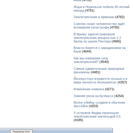
мира
(4791)
Жара в Норильске побила 30-летний
рекорд
(4791)
Землетрясение в Армении
(4782)
Совсем скоро человечество ждёт
всемирная катастрофа
(4755)
В Крыму зарегистрировали
землетрясение мощностью 1-2
балла по шкале Рихтера
(4665)
Власти борятся с наводнением на
Бали
(4644)
Как мы измеряем силу
землетрясений?
(4540)
Самые удивительные природные
феномены
(4481)
Йеллоустоун взорвется осенью и в
мире начнется Апокалипсис
(4357)
Изменение климата
(4271)
Зимняя гроза на Кузбассе
(4254)
Волну-убийцу создали в обычном
бассейне
(4203)
У островов Фиджи произошло
землетрясение магнитудой 5,5
(4185)