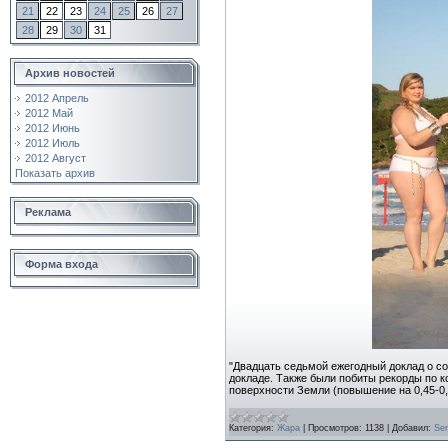
21
22
23
24
25
26
27
28
29
30
31
Архив новостей
2012 Апрель
2012 Май
2012 Июнь
2012 Июль
2012 Август
Показать архив
Реклама
Форма входа
"Двадцать седьмой ежегодный доклад о со
докладе. Также были побиты рекорды по к
поверхности Земли (повышение на 0,45-0,
Категория:
Жара
|
Просмотров:
1138
|
Добавил:
Se