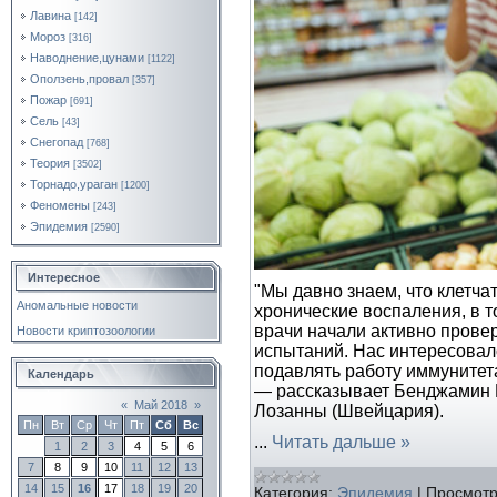
Лавина
[142]
Мороз
[316]
Наводнение,цунами
[1122]
Оползень,провал
[357]
Пожар
[691]
Сель
[43]
Снегопад
[768]
Теория
[3502]
Торнадо,ураган
[1200]
Феномены
[243]
Эпидемия
[2590]
Интересное
"Мы давно знаем, что клетча
Аномальные новости
хронические воспаления, в т
врачи начали активно провер
Новости криптозоологии
испытаний. Нас интересовало
подавлять работу иммунитет
Календарь
— рассказывает Бенджамин М
«
Май 2018
»
Лозанны (Швейцария).
Пн
Вт
Ср
Чт
Пт
Сб
Вс
...
Читать дальше »
1
2
3
4
5
6
7
8
9
10
11
12
13
14
15
16
17
18
19
20
Категория:
Эпидемия
|
Просмотр