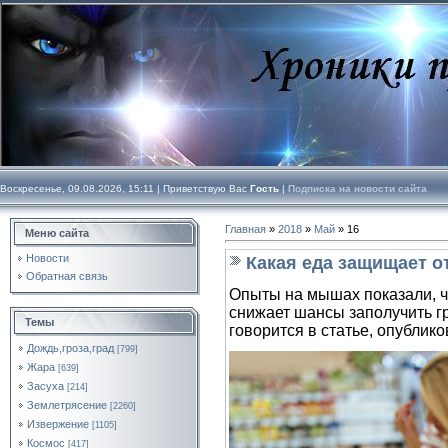
Воскресенье, 09.08.2026, 15:11 |
Приветствую Вас
Гость
|
Подписка на новости сайта
Главная
»
2018
»
Май
»
16
Меню сайта
Новости
Какая еда защищает о
Обратная связь
Опыты на мышах показали, чт
снижает шансы заполучить гр
Темы
говорится в статье, опублико
Дождь,гроза,град
[799]
Жара
[639]
Засуха
[214]
Землетрясение
[2260]
Извержение
[1105]
Космос
[417]