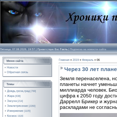
Пятница, 07.08.2026, 19:57 |
Приветствую Вас
Гость
|
Подписка на новости сайта
Главная
»
2019
»
Февраль
»
06
Меню сайта
Новости
Через 30 лет план
Обратная связь
Земля перенаселена, но
планеты начнет уменьш
Темы
миллиарда человек. Био
Дождь,гроза,град
[799]
цифра к 2050 году дост
Жара
[638]
Даррелл Брикер и журн
Засуха
[214]
Землетрясение
раскладами не согласн
[2260]
Извержение
[1105]
Космос
[416]