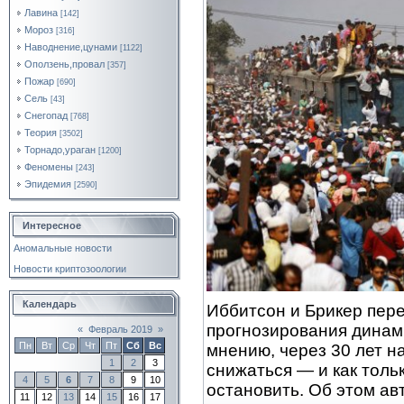
Лавина
[142]
Мороз
[316]
Наводнение,цунами
[1122]
Оползень,провал
[357]
Пожар
[690]
Сель
[43]
Снегопад
[768]
Теория
[3502]
Торнадо,ураган
[1200]
Феномены
[243]
Эпидемия
[2590]
Интересное
Аномальные новости
Новости криптозоологии
Календарь
Иббитсон и Брикер пер
прогнозирования динами
«
Февраль 2019
»
Пн
Вт
Ср
Чт
Пт
Сб
Вс
мнению, через 30 лет н
1
2
3
снижаться — и как тольк
4
5
6
7
8
9
10
остановить. Об этом ав
11
12
13
14
15
16
17