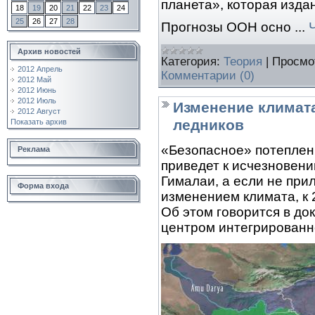
планета», которая издан
18
19
20
21
22
23
24
25
26
27
28
Прогнозы ООН осно
...
Архив новостей
Категория:
Теория
|
Просмо
2012 Апрель
Комментарии (0)
2012 Май
2012 Июнь
2012 Июль
Изменение климата
2012 Август
ледников
Показать архив
«Безопасное» потеплен
Реклама
приведет к исчезновени
Гималаи, а если не при
Форма входа
изменением климата, к 
Об этом говорится в д
центром интегрированно