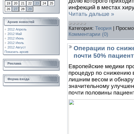
долю которого приходи
19
20
21
22
23
24
25
инфекций в местах хир
26
27
28
29
Читать дальше »
Архив новостей
Категория:
Теория
|
Просмо
2012 Апрель
Комментарии (0)
2012 Май
2012 Июнь
2012 Июль
Операции по сниже
2012 Август
Показать архив
почти 50% пациен
Реклама
Европейские медики пр
процедур по снижению 
лишним весом и обнаруж
Форма входа
значительному улучшен
почти половины пациен