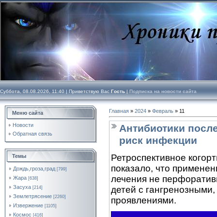
Суббота, 08.08.2026, 11:40 |
Приветствую Вас
Гость
|
Подписка на новости сайта
Главная
»
2024
»
Февраль
»
11
Меню сайта
Новости
Антибиотики после
Обратная связь
риск инфекции
Ретроспективное когор
Темы
показало, что применен
Дождь,гроза,град
[799]
лечения не перфоратив
Жара
[638]
Засуха
детей с гангренозными
[214]
Землетрясение
[2260]
проявлениями.
Извержение
[1105]
Космос
[416]