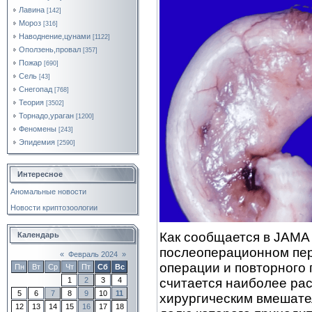
Лавина
[142]
Мороз
[316]
Наводнение,цунами
[1122]
Оползень,провал
[357]
Пожар
[690]
Сель
[43]
Снегопад
[768]
Теория
[3502]
Торнадо,ураган
[1200]
Феномены
[243]
Эпидемия
[2590]
Интересное
Аномальные новости
Новости криптозоологии
Как сообщается в JAMA 
Календарь
послеоперационном пер
«
Февраль 2024
»
операции и повторного
Пн
Вт
Ср
Чт
Пт
Сб
Вс
считается наиболее р
1
2
3
4
5
6
7
8
9
10
11
хирургическим вмешате
12
13
14
15
16
17
18