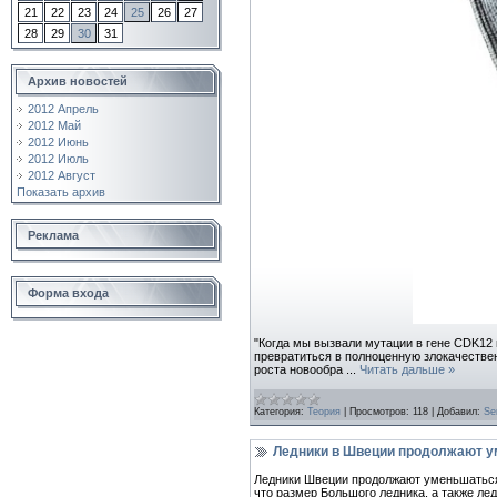
21
22
23
24
25
26
27
28
29
30
31
Архив новостей
2012 Апрель
2012 Май
2012 Июнь
2012 Июль
2012 Август
Показать архив
Реклама
Форма входа
"Когда мы вызвали мутации в гене CDK12 в
превратиться в полноценную злокачествен
роста новообра
...
Читать дальше »
Категория:
Теория
|
Просмотров:
118
|
Добавил:
Se
Ледники в Швеции продолжают у
Ледники Швеции продолжают уменьшаться.
что размер Большого ледника, а также ле