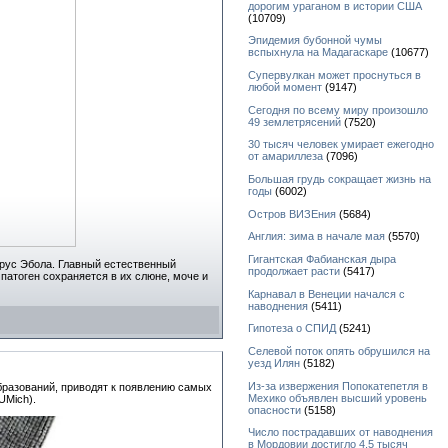
дорогим ураганом в истории США
(10709)
Эпидемия бубонной чумы
вспыхнула на Мадагаскаре
(10677)
Супервулкан может проснуться в
любой момент
(9147)
Сегодня по всему миру произошло
49 землетрясений
(7520)
30 тысяч человек умирает ежегодно
от амариллеза
(7096)
Большая грудь сокращает жизнь на
годы
(6002)
Остров ВИЗЕния
(5684)
Англия: зима в начале мая
(5570)
Гигантская Фабианская дыра
ирус Эбола. Главный естественный
продолжает расти
(5417)
патоген сохраняется в их слюне, моче и
Карнавал в Венеции начался с
наводнения
(5411)
Гипотеза о СПИД
(5241)
Селевой поток опять обрушился на
уезд Илян
(5182)
Из-за извержения Попокатепетля в
бразований, приводят к появлению самых
Мехико объявлен высший уровень
UMich).
опасности
(5158)
Число пострадавших от наводнения
в Мордовии достигло 4,5 тысяч