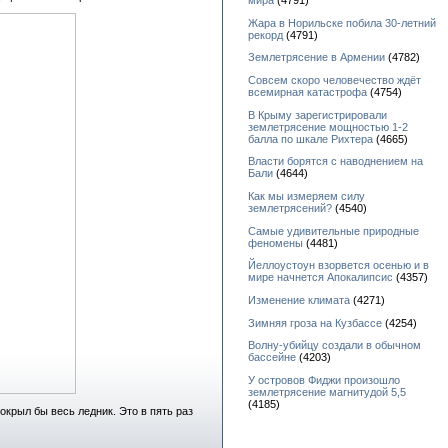
мира
(4791)
Жара в Норильске побила 30-летний
рекорд
(4791)
Землетрясение в Армении
(4782)
Совсем скоро человечество ждёт
всемирная катастрофа
(4754)
В Крыму зарегистрировали
землетрясение мощностью 1-2
балла по шкале Рихтера
(4665)
Власти борятся с наводнением на
Бали
(4644)
Как мы измеряем силу
землетрясений?
(4540)
Самые удивительные природные
феномены
(4481)
Йеллоустоун взорвется осенью и в
мире начнется Апокалипсис
(4357)
Изменение климата
(4271)
Зимняя гроза на Кузбассе
(4254)
Волну-убийцу создали в обычном
бассейне
(4203)
У островов Фиджи произошло
землетрясение магнитудой 5,5
(4185)
окрыл бы весь ледник. Это в пять раз