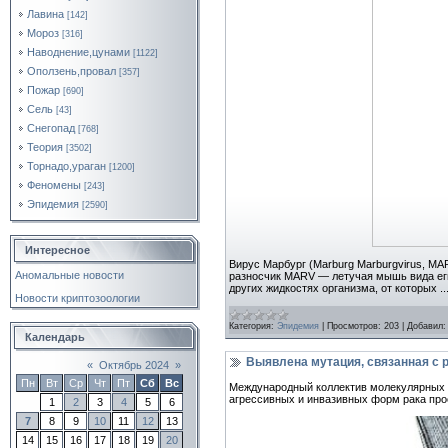
Лавина
[142]
Мороз
[316]
Наводнение,цунами
[1122]
Оползень,провал
[357]
Пожар
[690]
Сель
[43]
Снегопад
[768]
Теория
[3502]
Торнадо,ураган
[1200]
Феномены
[243]
Эпидемия
[2590]
Интересное
Вирус Марбург (Marburg Marburgvirus, M
Аномальные новости
разносчик MARV — летучая мышь вида егип
других жидкостях организма, от которых
..
Новости криптозоологии
Категория:
Эпидемия
|
Просмотров:
203
|
Добавил:
Календарь
Выявлена мутация, связанная с 
«
Октябрь 2024
»
Пн
Вт
Ср
Чт
Пт
Сб
Вс
Международный коллектив молекулярных б
агрессивных и инвазивных форм рака про
1
2
3
4
5
6
7
8
9
10
11
12
13
14
15
16
17
18
19
20