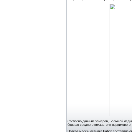
Согласно данным замеров, Большой ледник 
больше среднего показателя ледникового 
Потеря массы ледника Работ составила ок