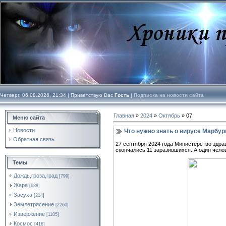
Четверг, 06.08.2026, 21:34 |
Приветствую Вас
Гость
|
Подписка на новости сайта
Главная
»
2024
»
Октябрь
»
07
Меню сайта
Новости
Что нужно знать о вирусе Марбур
Обратная связь
27 сентября 2024 года Министерство здр
скончались 11 заразившихся. А один чело
Темы
Дождь,гроза,град
[799]
Жара
[638]
Засуха
[214]
Землетрясение
[2260]
Извержение
[1105]
Космос
[416]