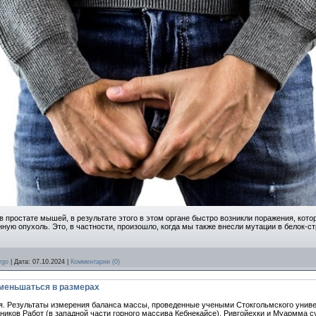
 простате мышей, в результате этого в этом органе быстро возникли поражения, кото
ную опухоль. Это, в частности, произошло, когда мы также внесли мутации в белок-
rgo
|
Дата:
07.10.2024
|
Комментарии (0)
меньшаться в размерах
 Результаты измерения баланса массы, проведенные учеными Стокгольмского универ
дников Работ (в западной части горного массива Кебнекайсе), Ривгойехки и Муармма 