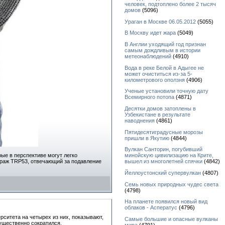
человек, подтоплено более 2 тысяч
домов
(5096)
Ураган в Москве 06.05.2012
(5055)
В Москву идет жара
(5049)
В Англии уходящий год признан
самым дождливым в истории
метеонаблюдений
(4910)
Вода в реке Белой в Адыгее не
может очиститься из-за 5-
километрового оползня
(4906)
Ученые установили точную дату
Всемирного потопа
(4871)
Десятки домов затоплены в
Узбекистане в результате
наводнения
(4861)
Пятидесятиградусные морозы
пришли в Якутию
(4844)
Вулкан Санторин, погубивший
рые в перспективе могут легко
минойскую цивилизацию на Крите,
страж TRP53, отвечающий за подавление
вышел из многолетней спячки
(4842)
Йеллоустонский супервулкан
(4807)
Семь новых природных чудес света
(4798)
На планете появился новый вид
облаков - Асператус
(4796)
ситета на четырех из них, показывают,
Самые большие и опасные вулканы
существенно сократился.