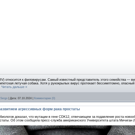
ARV) относится к филовирусам. Самый известный представитель этого семейства — в
етская летучая собака. Хотя у рукокрылых вирус протекает бессимптомно, опасный 
.
Читать дальше »
Sergo
|
Дата:
07.10.2024
|
Комментарии (0)
развитием агрессивных форм рака простаты
иологов доказал, что мутации в гене CDK12, отвечающем за подавление роста новоо
статы. Об этом сообщила пресс-служба американского Университета штата Мичиган (