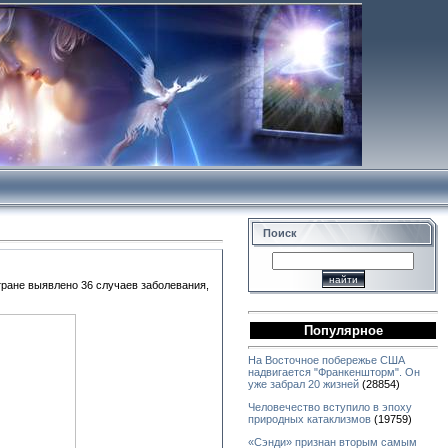
Поиск
ране выявлено 36 случаев заболевания,
Популярное
На Восточное побережье США
надвигается "Франкеншторм". Он
уже забрал 20 жизней
(28854)
Человечество вступило в эпоху
природных катаклизмов
(19759)
«Сэнди» признан вторым самым