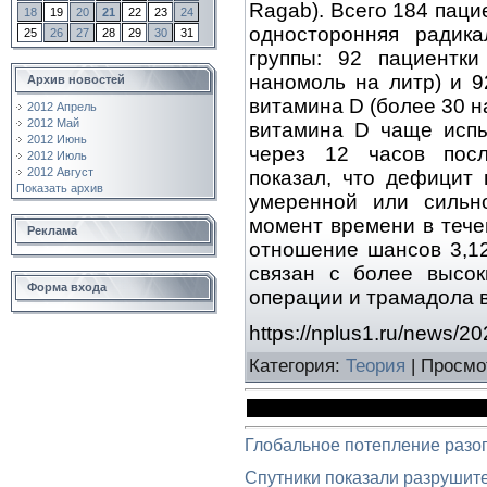
Ragab). Всего 184 паци
18
19
20
21
22
23
24
односторонняя радика
25
26
27
28
29
30
31
группы: 92 пациентк
наномоль на литр) и 9
Архив новостей
витамина D (более 30 
2012 Апрель
2012 Май
витамина D чаще испы
2012 Июнь
через 12 часов пос
2012 Июль
2012 Август
показал, что дефицит
Показать архив
умеренной или сильн
момент времени в тече
Реклама
отношение шансов 3,12
связан с более высо
Форма входа
операции и трамадола 
https://nplus1.ru/news/20
Категория
:
Теория
|
Просмо
Глобальное потепление разо
Спутники показали разрушит