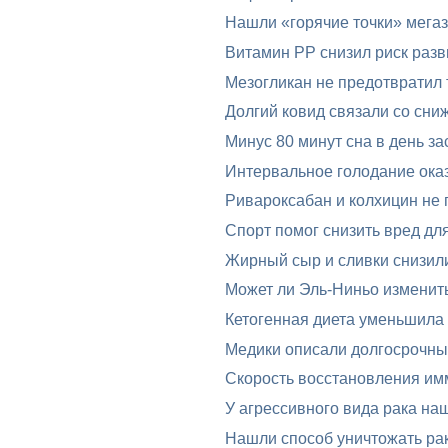
Нашли «горячие точки» мега
Витамин PP снизил риск разв
Мезогликан не предотвратил 
Долгий ковид связали со сни
Минус 80 минут сна в день за
Интервальное голодание оказ
Ривароксабан и колхицин не 
Спорт помог снизить вред дл
Жирный сыр и сливки снизил
Может ли Эль-Ниньо изменит
Кетогенная диета уменьшила
Медики описали долгосрочные
Скорость восстановления им
У агрессивного вида рака на
Нашли способ уничтожать ра