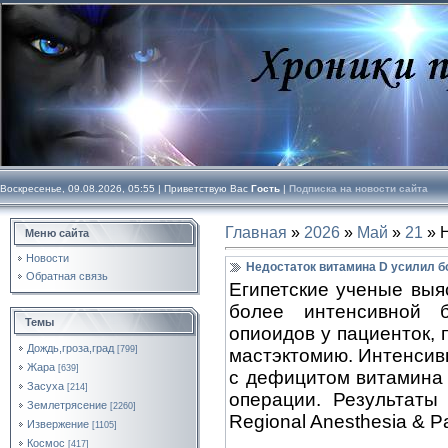
Воскресенье, 09.08.2026, 05:55 |
Приветствую Вас
Гость
|
Подписка на новости сайта
Главная
»
2026
»
Май
»
21
» 
Меню сайта
Новости
Недостаток витамина D усилил 
Обратная связь
Египетские ученые выя
более интенсивной 
Темы
опиоидов у пациенток,
Дождь,гроза,град
[799]
мастэктомию. Интенсив
Жара
[639]
с дефицитом витамина к
Засуха
[214]
операции. Результаты
Землетрясение
[2260]
Regional Anesthesia & Pa
Извержение
[1105]
Космос
[417]