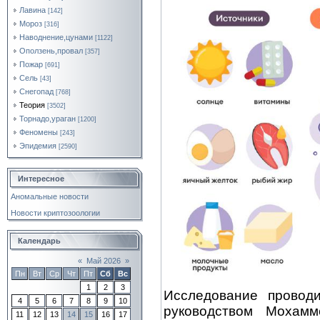
Лавина
[142]
Мороз
[316]
Наводнение,цунами
[1122]
Оползень,провал
[357]
Пожар
[691]
Сель
[43]
Снегопад
[768]
Теория
[3502]
Торнадо,ураган
[1200]
Феномены
[243]
Эпидемия
[2590]
Интересное
Аномальные новости
Новости криптозоологии
Календарь
«
Май 2026
»
Пн
Вт
Ср
Чт
Пт
Сб
Вс
1
2
3
Исследование провод
4
5
6
7
8
9
10
руководством Мохам
11
12
13
14
15
16
17