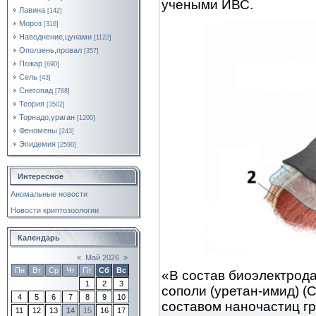
учеными ИВС.
Лавина
[142]
Мороз
[316]
Наводнение,цунами
[1122]
Оползень,провал
[357]
Пожар
[690]
Сель
[43]
Снегопад
[768]
Теория
[3502]
Торнадо,ураган
[1200]
Феномены
[243]
Эпидемия
[2590]
Интересное
Аномальные новости
Новости криптозоологии
Календарь
«
Май 2026
»
Пн
Вт
Ср
Чт
Пт
Сб
Вс
«В состав биоэлектрод
1
2
3
сополи (уретан-имид) 
4
5
6
7
8
9
10
составом наночастиц г
11
12
13
14
15
16
17