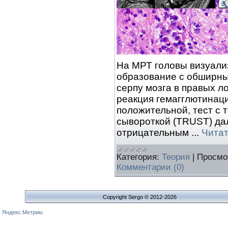
На МРТ головы визуали
образование с обширны
серпу мозга в правых л
реакция гемагглютинаци
положительной, тест с
сывороткой (TRUST) дал
отрицательным
...
Читат
Категория:
Теория
|
Просмо
Комментарии (0)
Copyright Sergo © 2012-2026