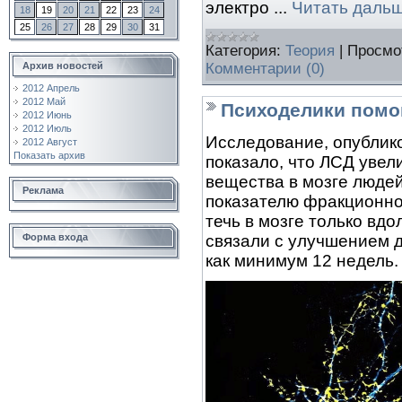
электро
...
Читать дальш
18
19
20
21
22
23
24
25
26
27
28
29
30
31
Категория:
Теория
|
Просмо
Архив новостей
Комментарии (0)
2012 Апрель
2012 Май
Психоделики помо
2012 Июнь
2012 Июль
Исследование, опублико
2012 Август
Показать архив
показало, что ЛСД увел
вещества в мозге людей
Реклама
показателю фракционно
течь в мозге только вд
Форма входа
связали с улучшением 
как минимум 12 недель.