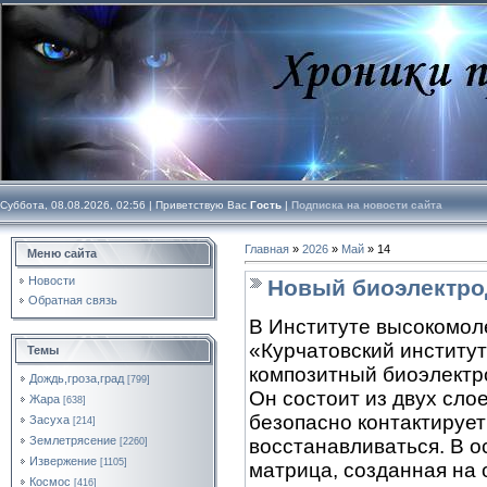
Суббота, 08.08.2026, 02:56 |
Приветствую Вас
Гость
|
Подписка на новости сайта
Главная
»
2026
»
Май
»
14
Меню сайта
Новости
Новый биоэлектро
Обратная связь
В Институте высокомо
«Курчатовский институ
Темы
композитный биоэлектро
Дождь,гроза,град
[799]
Он состоит из двух сло
Жара
[638]
безопасно контактирует
Засуха
[214]
Землетрясение
восстанавливаться. В о
[2260]
Извержение
[1105]
матрица, созданная на
Космос
[416]