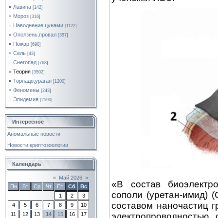
Лавина
[142]
Мороз
[316]
Наводнение,цунами
[1122]
Оползень,провал
[357]
Пожар
[690]
Сель
[43]
Снегопад
[768]
Теория
[3502]
Торнадо,ураган
[1200]
Феномены
[243]
Эпидемия
[2590]
Интересное
Аномальные новости
Новости криптозоологии
Календарь
«
Май 2026
»
«В состав биоэлектр
Пн
Вт
Ср
Чт
Пт
Сб
Вс
сополи (уретан-имид) 
1
2
3
составом наночастиц г
4
5
6
7
8
9
10
электропроводностью, 
11
12
13
14
15
16
17