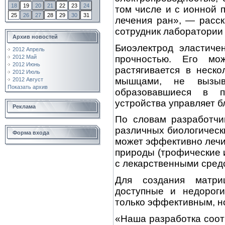
18
19
20
21
22
23
24
том числе и с ионной 
25
26
27
28
29
30
31
лечения ран», — расс
сотрудник лаборатории
Архив новостей
Биоэлектрод эластиче
2012 Апрель
прочностью. Его мо
2012 Май
2012 Июнь
растягивается в неско
2012 Июль
мышцами, не вызыв
2012 Август
Показать архив
образовавшиеся в п
устройства управляет б
Реклама
По словам разработчи
различных биологическ
Форма входа
может эффективно лечи
природы (трофические и
с лекарственными сред
Для создания матри
доступные и недороги
только эффективным, н
«Наша разработка соот