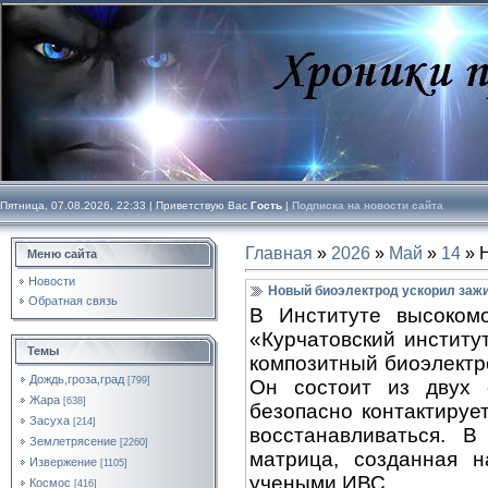
Пятница, 07.08.2026, 22:33 |
Приветствую Вас
Гость
|
Подписка на новости сайта
Главная
»
2026
»
Май
»
14
» 
Меню сайта
Новости
Новый биоэлектрод ускорил заж
Обратная связь
В Институте высоком
«Курчатовский инстит
Темы
композитный биоэлектр
Дождь,гроза,град
[799]
Он состоит из двух 
Жара
[638]
безопасно контактируе
Засуха
[214]
восстанавливаться. 
Землетрясение
[2260]
матрица, созданная н
Извержение
[1105]
учеными ИВС.
Космос
[416]