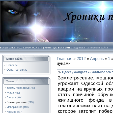
Воскресенье, 09.08.2026, 00:45 |
Приветствую Вас
Гость
|
Подписка на новости сайта
Главная
»
2012
»
Апрель
»
1
»
Меню сайта
цунами
Новости
Обратная связь
Одессу ожидает 7-балльное земл
Землетрясение, мощнос
Темы
угрожает Одесской об
аварии на крупных пр
Дождь,гроза,град
[799]
Жара
[639]
стать причиной обруш
Засуха
[214]
жилищного фонда в 
Землетрясение
[2260]
тектонических плит на
Извержение
[1105]
которое затопит побе
Космос
[417]