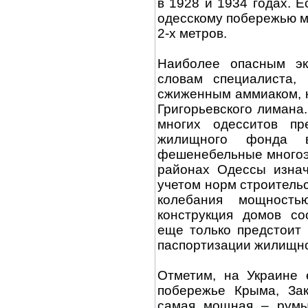
в 1928 и 1934 годах. Е
одесскому побережью м
2-х метров.
Наиболее опасным эк
словам специалиста,
сжиженным аммиаком, к
Григорьевского лимана
многих одесситов пре
жилищного фонда 
фешенебельные многоэ
районах Одессы изнач
учетом норм строитель
колебания мощност
конструкция домов со
еще только предстоит
паспортизации жилищн
Отметим, на Украине 
побережье Крыма, Зак
самая мощная – румын