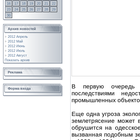
16
17
18
19
20
21
22
23
24
25
26
27
28
29
30
Архив новостей
2012 Апрель
2012 Май
2012 Июнь
2012 Июль
2012 Август
Показать архив
Реклама
В первую очередь 
Форма входа
последствиями недос
промышленных объектов
Еще одна угроза эколог
землетрясение может 
обрушится на одесское
вызванная подобным з