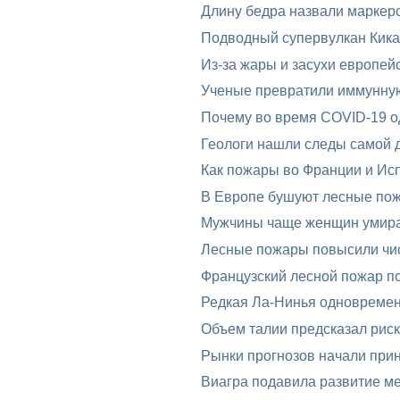
Длину бедра назвали маркеро
Подводный супервулкан Кика
Из-за жары и засухи европей
Ученые превратили иммунную 
Почему во время COVID-19 од
Геологи нашли следы самой 
Как пожары во Франции и Исп
В Европе бушуют лесные по
Мужчины чаще женщин умира
Лесные пожары повысили чис
Французский лесной пожар п
Редкая Ла-Нинья одновреме
Объем талии предсказал риск
Рынки прогнозов начали при
Виагра подавила развитие м