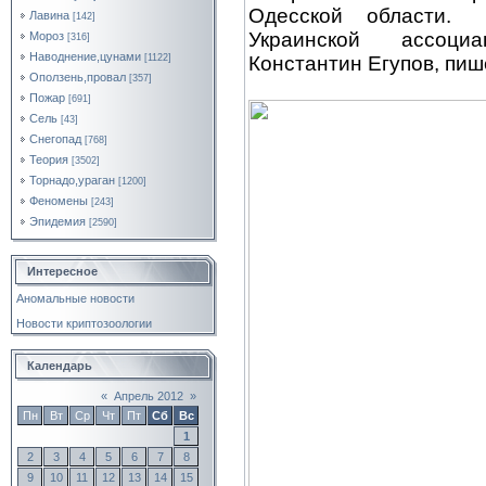
Одесской области. 
Лавина
[142]
Украинской ассоциа
Мороз
[316]
Наводнение,цунами
Константин Егупов, пиш
[1122]
Оползень,провал
[357]
Пожар
[691]
Сель
[43]
Снегопад
[768]
Теория
[3502]
Торнадо,ураган
[1200]
Феномены
[243]
Эпидемия
[2590]
Интересное
Аномальные новости
Новости криптозоологии
Календарь
«
Апрель 2012
»
Пн
Вт
Ср
Чт
Пт
Сб
Вс
1
2
3
4
5
6
7
8
9
10
11
12
13
14
15