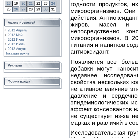
годности продуктов, 
18
19
20
21
22
23
24
25
26
27
28
29
30
31
микроорганизмов. Они 
действия. Антиоксидан
Архив новостей
жиров, масел и д
непосредственно ко
2012 Апрель
2012 Май
микроорганизмов. В 2
2012 Июнь
питания и напитков со
2012 Июль
2012 Август
антиоксидант.
Показать архив
Появляется все боль
Реклама
добавки могут наноси
недавнее исследован
свойства нескольких к
Форма входа
негативное влияние эт
давление и сердечно
эпидемиологических ис
эффект консервантов на
не существует из-за н
марках и различий в сос
Исследовательская гру