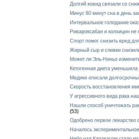
Долгий ковид связали со сни
Минус 80 минут сна в день за
Интервальное голодание оказ
Ривароксабан и колхицин не 
Спорт помог снизить вред дл
Жирный сыр и сливки снизил
Может ли Эль-Ниньо изменит
Кетогенная диета уменьшила
Медики описали долгосрочные
Скорость восстановления им
У агрессивного вида рака на
Нашли способ уничтожать ра
(53)
Одобрено первое лекарство 
Началось экспериментальное
Небо над Каракасом стало к