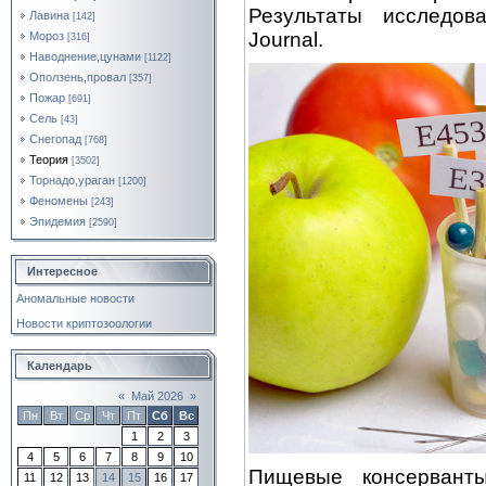
Результаты исследов
Лавина
[142]
Journal.
Мороз
[316]
Наводнение,цунами
[1122]
Оползень,провал
[357]
Пожар
[691]
Сель
[43]
Снегопад
[768]
Теория
[3502]
Торнадо,ураган
[1200]
Феномены
[243]
Эпидемия
[2590]
Интересное
Аномальные новости
Новости криптозоологии
Календарь
«
Май 2026
»
Пн
Вт
Ср
Чт
Пт
Сб
Вс
1
2
3
4
5
6
7
8
9
10
Пищевые консервант
11
12
13
14
15
16
17