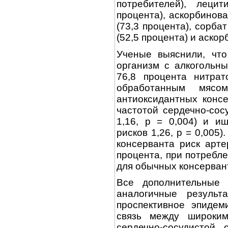
потребителей), лецит
процента), аскорбинова
(73,3 процента), сорба
(52,5 процента) и аскор
Ученые выяснили, что
организм с алкогольны
76,8 процента нитра
обработанным мясо
антиоксидантных конс
частотой сердечно-сос
1,16, p = 0,004) и и
рисков 1,26, p = 0,005
консерванта риск арт
процента, при потребл
для обычных консервант
Все дополнительные 
аналогичные резуль
проспективное эпидем
связь между широким
сердечно-сосудистой 