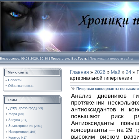
Воскресенье, 09.08.2026, 10:30 |
Приветствую Вас
Гость
|
Подписка на новости сайта
Главная
»
2026
»
Май
»
24
» 
Меню сайта
артериальной гипертензии
Новости
Обратная связь
Пищевые консерванты повысили 
Анализ дневников п
Темы
протяжении нескольких
антиоксидантов и кон
Дождь,гроза,град
[799]
Жара
[639]
повышают риск раз
Засуха
[214]
Антиоксиданты повы
Землетрясение
[2260]
консерванты — на 29 п
Извержение
[1105]
высоким риском разви
Космос
[417]