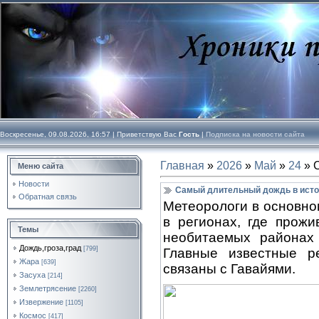
Воскресенье, 09.08.2026, 16:57 |
Приветствую Вас
Гость
|
Подписка на новости сайта
Главная
»
2026
»
Май
»
24
» 
Меню сайта
Новости
Самый длительный дождь в ист
Обратная связь
Метеорологи в основно
в регионах, где прожи
Темы
необитаемых районах 
Дождь,гроза,град
[799]
Главные известные р
Жара
[639]
связаны с Гавайями.
Засуха
[214]
Землетрясение
[2260]
Извержение
[1105]
Космос
[417]