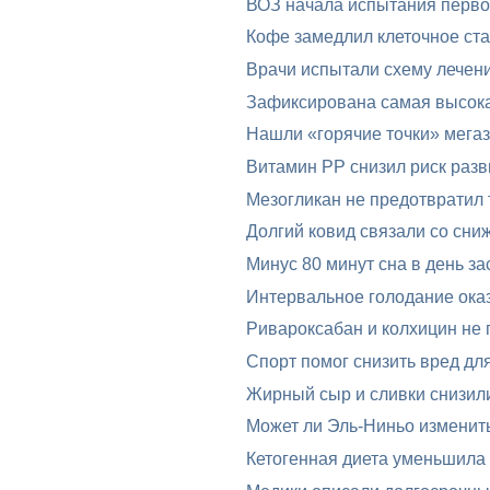
ВОЗ начала испытания перво
Кофе замедлил клеточное ста
Врачи испытали схему лечени
Зафиксирована самая высока
Нашли «горячие точки» мега
Витамин PP снизил риск разв
Мезогликан не предотвратил 
Долгий ковид связали со сни
Минус 80 минут сна в день за
Интервальное голодание оказ
Ривароксабан и колхицин не 
Спорт помог снизить вред дл
Жирный сыр и сливки снизил
Может ли Эль-Ниньо изменит
Кетогенная диета уменьшила