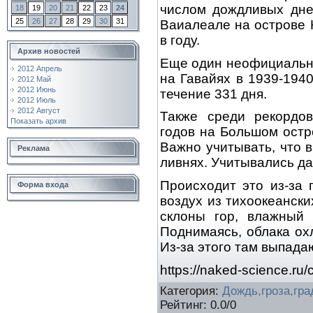
числом дождливых дне
18
19
20
21
22
23
24
25
26
27
28
29
30
31
Ваиалеале на острове 
в году.
Архив новостей
Еще один неофициальн
2012 Апрель
на Гавайях в 1939-194
2012 Май
2012 Июнь
течение 331 дня.
2012 Июль
2012 Август
Также среди рекордов
Показать архив
годов на Большом остр
Важно учитывать, что 
Реклама
ливнях. Учитывались да
Происходит это из-за 
Форма входа
воздух из тихоокеански
склоны гор, влажный 
Поднимаясь, облака ох
Из-за этого там выпада
https://naked-science.r
Категория
:
Дождь,гроза,гра
Рейтинг
:
0.0
/
0