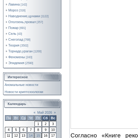
Лавина
[142]
Мороз
[316]
Наводнение,цунами
[1122]
Оползень,провал
[357]
Пожар
[691]
Сель
[43]
Снегопад
[768]
Теория
[3502]
Торнадо,ураган
[1200]
Феномены
[243]
Эпидемия
[2590]
Интересное
Аномальные новости
Новости криптозоологии
Календарь
«
Май 2026
»
Пн
Вт
Ср
Чт
Пт
Сб
Вс
1
2
3
4
5
6
7
8
9
10
Согласно «Книге рек
11
12
13
14
15
16
17