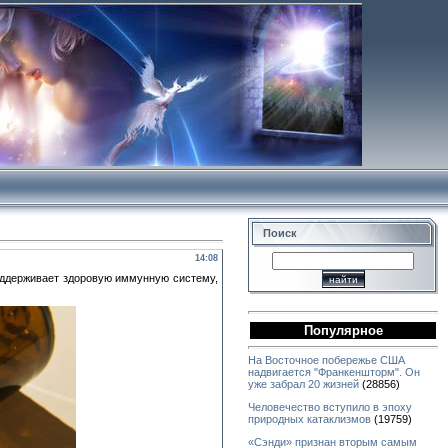
Поиск
14:08
оддерживает здоровую иммунную систему,
Популярное
На Восточное побережье США
надвигается "Франкеншторм". Он
уже забрал 20 жизней
(28856)
Человечество вступило в эпоху
природных катаклизмов
(19759)
«Сэнди» признан вторым самым