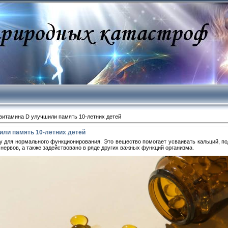
витамина D улучшили память 10-летних детей
ли память 10-летних детей
у для нормального функционирования. Это вещество помогает усваивать кальций, п
ервов, а также задействовано в ряде других важных функций организма.