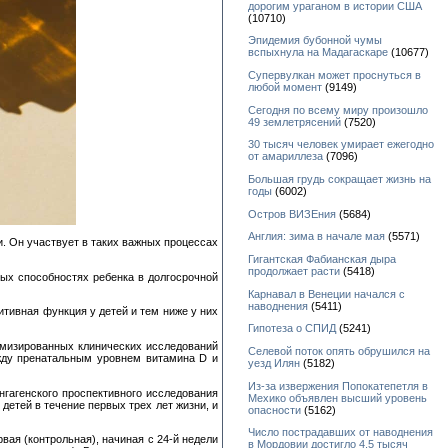
дорогим ураганом в истории США
(10710)
Эпидемия бубонной чумы
вспыхнула на Мадагаскаре
(10677)
Супервулкан может проснуться в
любой момент
(9149)
Сегодня по всему миру произошло
49 землетрясений
(7520)
30 тысяч человек умирает ежегодно
от амариллеза
(7096)
Большая грудь сокращает жизнь на
годы
(6002)
Остров ВИЗЕния
(5684)
Англия: зима в начале мая
(5571)
. Он участвует в таких важных процессах
Гигантская Фабианская дыра
продолжает расти
(5418)
ных способностях ребенка в долгосрочной
Карнавал в Венеции начался с
наводнения
(5411)
тивная функция у детей и тем ниже у них
Гипотеза о СПИД
(5241)
омизированных клинических исследований
Селевой поток опять обрушился на
ежду пренатальным уровнем витамина D и
уезд Илян
(5182)
Из-за извержения Попокатепетля в
нгагенского проспективного исследования
Мехико объявлен высший уровень
детей в течение первых трех лет жизни, и
опасности
(5162)
Число пострадавших от наводнения
ая (контрольная), начиная с 24-й недели
в Мордовии достигло 4,5 тысяч