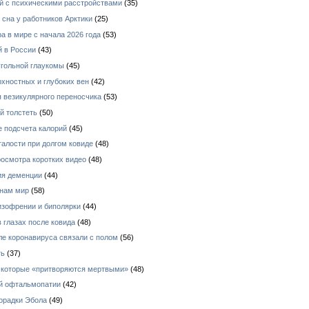
й с психическими расстройствами
(35)
сна у работников Арктики
(25)
 в мире с начала 2026 года
(53)
й в России
(43)
угольной глаукомы
(45)
рхностных и глубоких вен
(42)
я везикулярного переносчика
(53)
й толстеть
(50)
е подсчета калорий
(45)
талости при долгом ковиде
(48)
росмотра коротких видео
(48)
ия деменции
(44)
 нам мир
(58)
зофрении и биполярки
(44)
 глазах после ковида
(48)
е коронавируса связали с полом
(56)
ть
(37)
, которые «притворяются мертвыми»
(48)
ой офтальмопатии
(42)
орадки Эбола
(49)