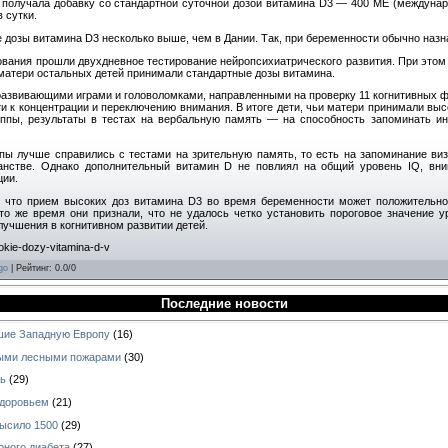
получала добавку со стандартной суточной дозой витамина D3 — 400 МЕ (междунаро
 сутки.
е дозы витамина D3 несколько выше, чем в Дании. Так, при беременности обычно назна
дования прошли двухдневное тестирование нейропсихиатрического развития. При этом
 матери остальных детей принимали стандартные дозы витамина.
развивающими играми и головоломками, направленными на проверку 11 когнитивных фу
ти к концентрации и переключению внимания. В итоге дети, чьи матери принимали вы
уппы, результаты в тестах на вербальную память — на способность запоминать и
ппы лучше справились с тестами на зрительную память, то есть на запоминание ви
анстве. Однако дополнительный витамин D не повлиял на общий уровень IQ, вни
ции.
, что прием высоких доз витамина D3 во время беременности может положительно
 то же время они признали, что не удалось четко установить пороговое значение 
лучшения в когнитивном развитии детей.
sokie-dozy-vitamina-d-v
go
|
Рейтинг
:
0.0
/
0
Последние новости
шие Западную Европу
(16)
ными лесными пожарами
(30)
рь
(29)
здоровьем
(21)
высило 1500
(29)
рного диабета
(27)