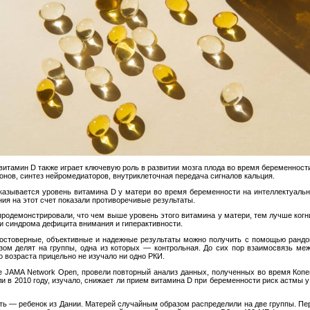
итамин D также играет ключевую роль в развитии мозга плода во время беременности
нов, синтез нейромедиаторов, внутриклеточная передача сигналов кальция.
сказывается уровень витамина D у матери во время беременности на интеллектуаль
ия на этот счет показали противоречивые результаты.
родемонстрировали, что чем выше уровень этого витамина у матери, тем лучше когни
 и синдрома дефицита внимания и гиперактивности.
 достоверные, объективные и надежные результаты можно получить с помощью ранд
азом делят на группы, одна из которых — контрольная. До сих пор взаимосвязь м
 возраста прицельно не изучало ни одно РКИ.
е JAMA Network Open, провели повторный анализ данных, полученных во время Копе
и в 2010 году, изучало, снижает ли прием витамина D при беременности риск астмы у 
а.
ь — ребенок из Дании. Матерей случайным образом распределили на две группы. Перв