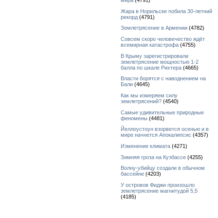
мира
(4791)
Жара в Норильске побила 30-летний
рекорд
(4791)
Землетрясение в Армении
(4782)
Совсем скоро человечество ждёт
всемирная катастрофа
(4755)
В Крыму зарегистрировали
землетрясение мощностью 1-2
балла по шкале Рихтера
(4665)
Власти борятся с наводнением на
Бали
(4645)
Как мы измеряем силу
землетрясений?
(4540)
Самые удивительные природные
феномены
(4481)
Йеллоустоун взорвется осенью и в
мире начнется Апокалипсис
(4357)
Изменение климата
(4271)
Зимняя гроза на Кузбассе
(4255)
Волну-убийцу создали в обычном
бассейне
(4203)
У островов Фиджи произошло
землетрясение магнитудой 5,5
(4185)