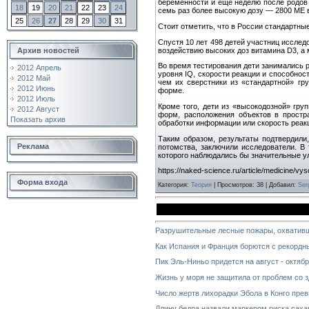
беременности и еще неделю после родов 
18
19
20
21
22
23
24
семь раз более высокую дозу — 2800 МЕ в
25
26
27
28
29
30
31
Стоит отметить, что в России стандартны
Спустя 10 лет 498 детей участниц иссле
воздействию высоких доз витамина D3, а
Архив новостей
Во время тестирования дети занимались 
2012 Апрель
уровня IQ, скорости реакции и способнос
2012 Май
чем их сверстники из «стандартной» гр
2012 Июнь
форме.
2012 Июль
Кроме того, дети из «высокодозной» гру
2012 Август
форм, расположения объектов в простр
Показать архив
обработки информации или скорость реак
Таким образом, результаты подтвердили
Реклама
потомства, заключили исследователи. В
которого наблюдались бы значительные у
https://naked-science.ru/article/medicine/vy
Форма входа
Категория
:
Теория
|
Просмотров
: 38 |
Добавил
:
Ser
Разрушительные лесные пожары, охватив
Как Испания и Франция борются с рекорд
Пик Эль-Ниньо придется на август - октяб
Жизнь у моря не защитила от проблем со 
Число жертв лихорадки Эбола в Конго пре
Длину бедра назвали маркером риска саха