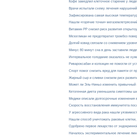
Кофе замедлил клеточное старение у люде
Врачи испытали схему лечения нарушений 
Зафиксирована самая высокая температура
Нашли «горячие точки» мегаземлетрясени
Витамин PP снизил риск развития открыто
Мезогликан не предотвратил тромбоз пове
Долгий ковид связали со снижением уровн
Минус 80 минут сна в день заставили люде
Интервальное голодание оказалось не хуж
Ривароксабан и колхицин не помогли от ус
Спорт помог снизить вред для памяти от п
Жирный сыр и сливки снизили риск развит
Может ли Эль-Ниньо изменить привычный
Кетогенная диета уменьшила симптомы ши
Медики описали долгосрочные изменения в
Скорость восстановления иммунитета посл
У агрессивного вида рака нашли уязвимос
Нашли способ уничтожать раковые клетки
Одобрено первое лекарство от эндокринн
Началось экспериментальное лечение лих