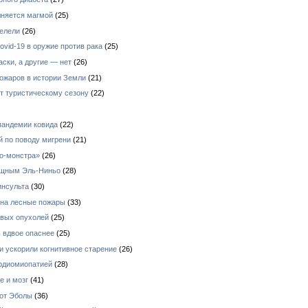
лняется магмой
(25)
мелели
(26)
vid-19 в оружие против рака
(25)
ски, а другие — нет
(26)
ожаров в истории Земли
(21)
т туристическому сезону
(22)
пандемии ковида
(22)
 по поводу мигрени
(21)
ко-монстра»
(26)
ощным Эль-Ниньо
(28)
инсульта
(30)
 на лесные пожары
(33)
овых опухолей
(25)
 вдвое опаснее
(25)
 ускорили когнитивное старение
(26)
рдиомиопатией
(28)
е и мозг
(41)
 от Эболы
(36)