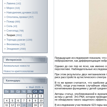
Лавина
[142]
Мороз
[316]
Наводнение,цунами
[1122]
Оползень,провал
[357]
Пожар
[690]
Сель
[43]
Снегопад
[768]
Теория
[3502]
Торнадо,ураган
[1200]
Феномены
[243]
Эпидемия
[2590]
Предыдущие исследования показали, что в
Интересное
нейроразвития, как дифференциация нейро
Аномальные новости
Однако до сих пор не ясно, как именно 
перспективе. Наблюдательные исследован
Новости криптозоологии
При этом результаты двух метаанализов п
риск расстройств аутистического спектра
Календарь
В то же время считается, что наиболее
(РКИ), когда участников случайным обр
«
Май 2026
»
когнитивными функциями у детей среднего
Пн
Вт
Ср
Чт
Пт
Сб
Вс
Авторы статьи, опубликованной в журнал
1
2
3
астмы у детей. Это РКИ, которое проводил
не обнаружило такого защитного эффект
4
5
6
7
8
9
10
В исследовании участвовали 623 пары мат
11
12
13
14
15
16
17