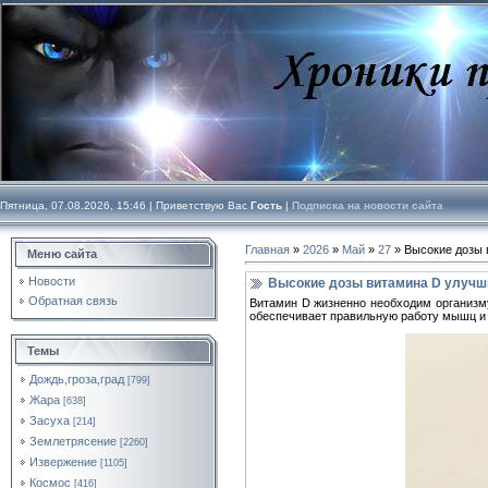
Пятница, 07.08.2026, 15:46 |
Приветствую Вас
Гость
|
Подписка на новости сайта
Главная
»
2026
»
Май
»
27
» Высокие дозы 
Меню сайта
Новости
Высокие дозы витамина D улучши
Обратная связь
Витамин D жизненно необходим организм
обеспечивает правильную работу мышц и н
Темы
Дождь,гроза,град
[799]
Жара
[638]
Засуха
[214]
Землетрясение
[2260]
Извержение
[1105]
Космос
[416]