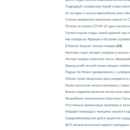
Подводный супервулкан Кикай снова напо
Из-за жары и засухи европейские реки об
Ученые превратили иммунную память от Co
Почему во время COVID-19 одни носили ма
Геологи нашли следы самой длинной эры п
Как пожары во Франции и Испании угрожаю
В Европе бушуют лесные пожары
(24)
Мужчины чаще женщин умирали в начале 
Лесные пожары повысили число обращений
Французский лесной пожар породил «обла
Редкая Ла-Нинья одновременно с суперм
Объем талии предсказал риск инфаркта и 
Рынки прогнозов начали принимать ставки
Виагра подавила развитие метастазов рак
Мощнейшие геомагнитные бури могут быть
Постоянные финансовые проблемы в жизни
Инфаркт миокарда у женщины оказался ка
Средиземноморская диета защитила сердц
ВОЗ начала испытания первого препарата