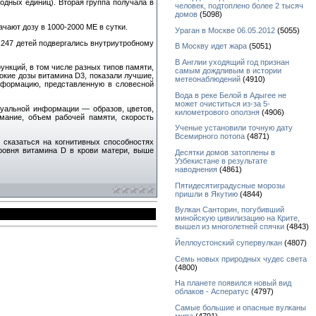
дных единиц). Вторая группа получала в
человек, подтоплено более 2 тысяч
домов
(5098)
чают дозу в 1000-2000 МЕ в сутки.
Ураган в Москве 06.05.2012
(5055)
 247 детей подвергались внутриутробному
В Москву идет жара
(5051)
В Англии уходящий год признан
нкций, в том числе разных типов памяти,
самым дождливым в истории
сокие дозы витамина D3, показали лучшие,
метеонаблюдений
(4910)
нформацию, представленную в словесной
Вода в реке Белой в Адыгее не
может очиститься из-за 5-
зуальной информации — образов, цветов,
километрового оползня
(4906)
мание, объем рабочей памяти, скорость
Ученые установили точную дату
Всемирного потопа
(4871)
 сказаться на когнитивных способностях
уровня витамина D в крови матери, выше
Десятки домов затоплены в
Узбекистане в результате
наводнения
(4861)
Пятидесятиградусные морозы
пришли в Якутию
(4844)
Вулкан Санторин, погубивший
минойскую цивилизацию на Крите,
вышел из многолетней спячки
(4843)
Йеллоустонский супервулкан
(4807)
Семь новых природных чудес света
(4800)
На планете появился новый вид
облаков - Асператус
(4797)
Самые большие и опасные вулканы