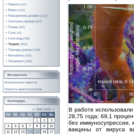
Лавина
[142]
Мороз
[316]
Наводнение,цунами
[1122]
Оползень,провал
[357]
Пожар
[691]
Сель
[43]
Снегопад
[768]
Теория
[3502]
Торнадо,ураган
[1200]
Феномены
[243]
Эпидемия
[2590]
Интересное
Аномальные новости
Новости криптозоологии
Календарь
В работе использовали
«
Май 2026
»
Пн
Вт
Ср
Чт
Пт
Сб
Вс
28,75 года; 69,1 проц
1
2
3
без иммуносупрессии, 
4
5
6
7
8
9
10
вакцины от вируса ва
11
12
13
14
15
16
17