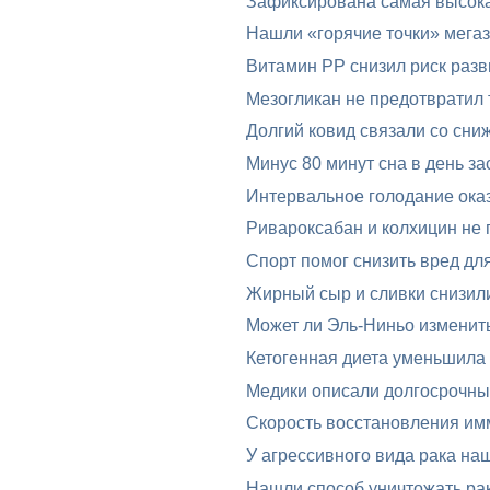
Зафиксирована самая высока
Нашли «горячие точки» мега
Витамин PP снизил риск разв
Мезогликан не предотвратил 
Долгий ковид связали со сни
Минус 80 минут сна в день за
Интервальное голодание оказ
Ривароксабан и колхицин не 
Спорт помог снизить вред дл
Жирный сыр и сливки снизил
Может ли Эль-Ниньо изменит
Кетогенная диета уменьшила
Медики описали долгосрочные
Скорость восстановления им
У агрессивного вида рака на
Нашли способ уничтожать ра