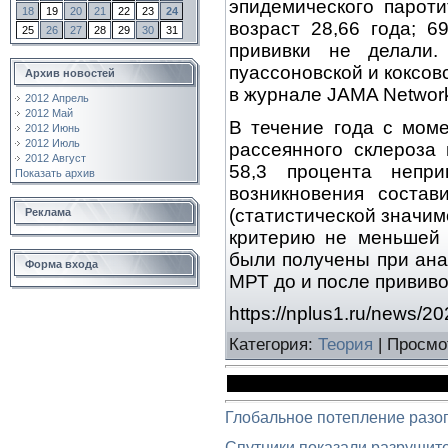
эпидемического пароти
18
19
20
21
22
23
24
возраст 28,66 года; 
25
26
27
28
29
30
31
прививки не делали
пуассоновской и коксов
Архив новостей
в журнале JAMA Networ
2012 Апрель
2012 Май
В течение года с мом
2012 Июнь
2012 Июль
рассеянного склероза
2012 Август
58,3 процента непри
Показать архив
возникновения состав
(статистической значим
Реклама
критерию не меньшей 
были получены при ана
Форма входа
МРТ до и после прививо
https://nplus1.ru/news/20
Категория
:
Теория
|
Просмо
Глобальное потепление разо
Спутники показали разрушит