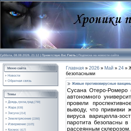
Суббота, 08.08.2026, 21:12 |
Приветствую Вас
Гость
|
Подписка на новости сайта
Главная
»
2026
»
Май
»
24
» 
Меню сайта
безопасными
Новости
Обратная связь
Живые противовирусные вакцин
Сусана Отеро-Ромеро (
Темы
автономного универси
провели проспективно
Дождь,гроза,град
[799]
Жара
[639]
выводу, что прививки
Засуха
[214]
вируса варицелла-зос
Землетрясение
[2260]
паротита безопасны в
Извержение
[1105]
рассеянным склерозом.
Космос
[417]