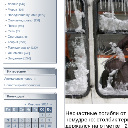
Лавина
[142]
Мороз
[316]
Наводнение,цунами
[1122]
Оползень,провал
[357]
Пожар
[690]
Сель
[43]
Снегопад
[768]
Теория
[3502]
Торнадо,ураган
[1200]
Феномены
[243]
Эпидемия
[2590]
Интересное
Аномальные новости
Новости криптозоологии
Календарь
«
Февраль 2014
»
Пн
Вт
Ср
Чт
Пт
Сб
Вс
Несчастные погибли от
1
2
немудрено: столбик те
3
4
5
6
7
8
9
держался на отметке −2
10
11
12
13
14
15
16