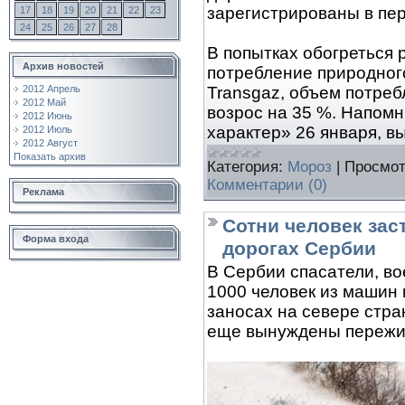
зарегистрированы в пер
17
18
19
20
21
22
23
24
25
26
27
28
В попытках обогреться
Архив новостей
потребление природног
Transgaz, объем потреб
2012 Апрель
2012 Май
возрос на 35 %. Напомн
2012 Июнь
характер» 26 января, в
2012 Июль
2012 Август
Показать архив
Категория:
Мороз
|
Просмот
Комментарии (0)
Реклама
Сотни человек зас
Форма входа
дорогах Сербии
В Сербии спасатели, в
1000 человек из машин 
заносах на севере стра
еще вынуждены пережид