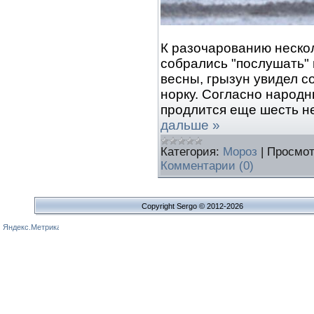
К разочарованию нескол
собрались "послушать"
весны, грызун увидел с
норку. Согласно народн
продлится еще шесть н
дальше »
Категория:
Мороз
|
Просмот
Комментарии (0)
Copyright Sergo © 2012-2026