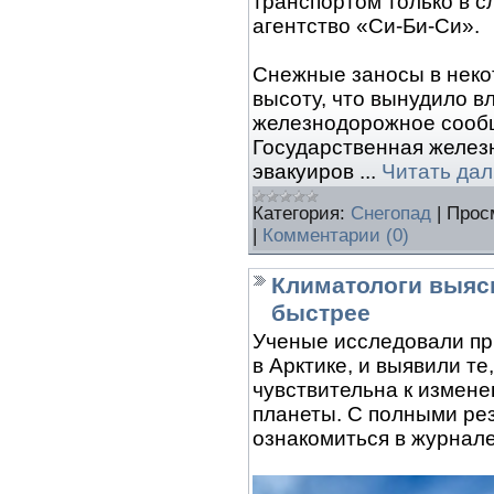
транспортом только в с
агентство «Си-Би-Си».
Снежные заносы в некот
высоту, что вынудило в
железнодорожное сообщ
Государственная желез
эвакуиров
...
Читать дал
Категория:
Снегопад
|
Прос
|
Комментарии (0)
Климатологи выясн
быстрее
Ученые исследовали пр
в Арктике, и выявили те
чувствительна к измен
планеты. С полными ре
ознакомиться в журнале