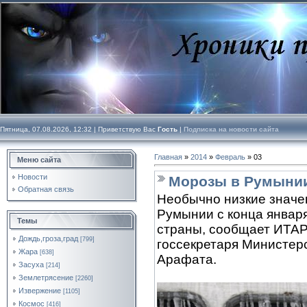
Пятница, 07.08.2026, 12:32 |
Приветствую Вас
Гость
|
Подписка на новости сайта
Главная
»
2014
»
Февраль
»
03
Меню сайта
Новости
Морозы в Румынии
Обратная связь
Необычно низкие значе
Румынии с конца января
Темы
страны, сообщает ИТАР
Дождь,гроза,град
[799]
госсекретаря Министер
Жара
[638]
Арафата.
Засуха
[214]
Землетрясение
[2260]
Извержение
[1105]
Космос
[416]