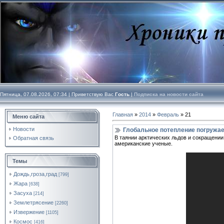
Пятница, 07.08.2026, 07:34 |
Приветствую Вас
Гость
|
Подписка на новости сайта
Главная
»
2014
»
Февраль
»
21
Меню сайта
Новости
Глобальное потепление погружае
В таянии арктических льдов и сокращении
Обратная связь
американские ученые.
Темы
Дождь,гроза,град
[799]
Жара
[638]
Засуха
[214]
Землетрясение
[2260]
Извержение
[1105]
Космос
[416]