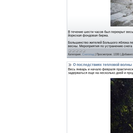
В течение шести часов был перекрыт весь
йоркская фондовая биржа.
Большинство жителей Большого яблока пе
весны. Мероприятия по устранению снег
Категория:
Снегопад
|
Просмотров:
1330
|
Добавил
О последствиях тепловой волны 
Весь январь и начало февраля практическ
задержаться еще на несколько дней и про