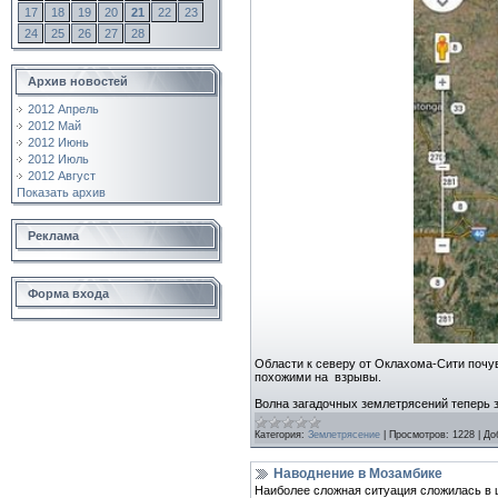
17
18
19
20
21
22
23
24
25
26
27
28
Архив новостей
2012 Апрель
2012 Май
2012 Июнь
2012 Июль
2012 Август
Показать архив
Реклама
Форма входа
Области к северу от Оклахома-Сити почув
похожими на взрывы.
Волна загадочных землетрясений теперь 
Категория:
Землетрясение
|
Просмотров:
1228
|
До
Наводнение в Мозамбике
Наиболее сложная ситуация сложилась в 