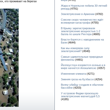
мира
(4791)
х, кто проживает на берегах
Жара в Норильске побила 30-летний
рекорд
(4791)
Землетрясение в Армении
(4782)
Совсем скоро человечество ждёт
всемирная катастрофа
(4755)
В Крыму зарегистрировали
землетрясение мощностью 1-2
балла по шкале Рихтера
(4665)
Власти борятся с наводнением на
Бали
(4644)
Как мы измеряем силу
землетрясений?
(4540)
Самые удивительные природные
феномены
(4481)
Йеллоустоун взорвется осенью и в
мире начнется Апокалипсис
(4357)
Изменение климата
(4271)
Зимняя гроза на Кузбассе
(4254)
Волну-убийцу создали в обычном
бассейне
(4203)
У островов Фиджи произошло
землетрясение магнитудой 5,5
(4185)