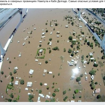
емель в северных провинциях Нампула и Кабо Делгадо. Самые опасные условия для те
ироваться.