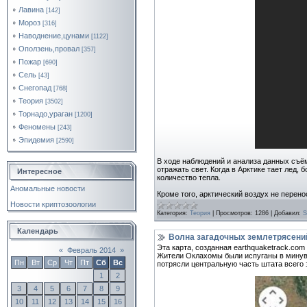
Лавина
[142]
Мороз
[316]
Наводнение,цунами
[1122]
Оползень,провал
[357]
Пожар
[690]
Сель
[43]
Снегопад
[768]
Теория
[3502]
Торнадо,ураган
[1200]
Феномены
[243]
Эпидемия
[2590]
В ходе наблюдений и анализа данных съём
отражать свет. Когда в Арктике тает лед,
Интересное
количество тепла.
Аномальные новости
Кроме того, арктический воздух не перено
Новости криптозоологии
Категория:
Теория
|
Просмотров:
1286
|
Добавил:
S
Календарь
Волна загадочных землетрясени
Эта карта, созданная earthquaketrack.co
«
Февраль 2014
»
Жители Оклахомы были испуганы в минувш
Пн
Вт
Ср
Чт
Пт
Сб
Вс
потрясли центральную часть штата всего з
1
2
3
4
5
6
7
8
9
10
11
12
13
14
15
16