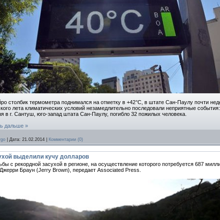
ро столбик термометра поднимался на отметку в +42°С, в штате Сан-Паулу почти нед
кого лета климатических условий незамедлительно последовали неприятные события:
ня в г. Сантуш, юго-запад штата Сан-Паулу, погибло 32 пожилых человека.
ь дальше »
rgo
|
Дата:
21.02.2014
|
Комментарии (0)
ухой выделили кучу долларов
бы с рекордной засухой в регионе, на осуществление которого потребуется 687 милл
жерри Браун (Jerry Brown), передает Associated Press.