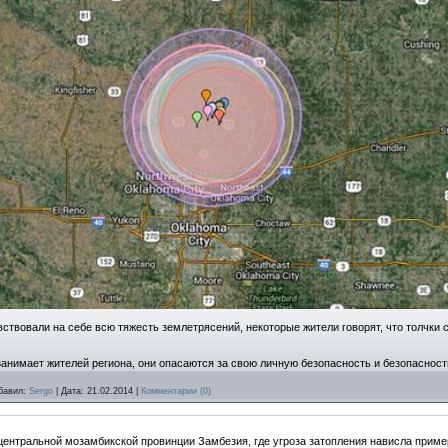
ствовали на себе всю тяжесть землетрясений, некоторые жители говорят, что толчки 
занимает жителей региона, они опасаются за свою личную безопасность и безопаснос
бавил:
Sergo
|
Дата:
21.02.2014
|
Комментарии (0)
центральной мозамбикской провинции Замбезия, где угроза затопления нависла приме