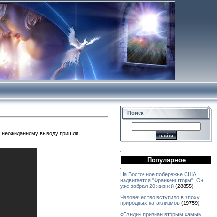
Поиск
му неожиданному выводу пришли
Популярное
На Восточное побережье США
надвигается "Франкеншторм". Он
уже забрал 20 жизней
(28855)
Человечество вступило в эпоху
природных катаклизмов
(19759)
«Сэнди» признан вторым самым