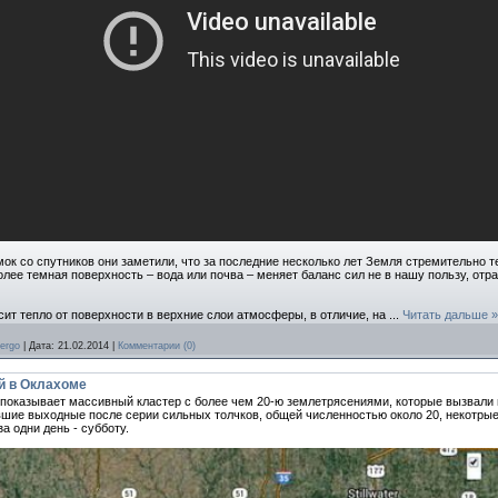
ок со спутников они заметили, что за последние несколько лет Земля стремительно те
 более темная поверхность – вода или почва – меняет баланс сил не в нашу пользу, о
сит тепло от поверхности в верхние слои атмосферы, в отличие, на
...
Читать дальше »
ergo
|
Дата:
21.02.2014
|
Комментарии (0)
й в Оклахоме
m показывает массивный кластер с более чем 20-ю землетрясениями, которые вызвали 
ие выходные после серии сильных толчков, общей численностью около 20, некотрые 
а одни день - субботу.