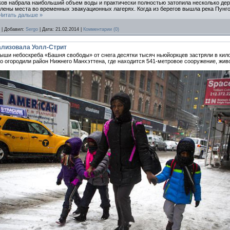
ков набрала наибольший объем воды и практически полностью затопила несколько де
влены места во временных эвакуационных лагерях. Когда из берегов вышла река Пунго
Читать дальше »
|
Добавил:
Sergo
|
Дата:
21.02.2014
|
Комментарии (0)
ализовала Уолл-Стрит
рыши небоскреба «Башня свободы» от снега десятки тысяч ньюйоркцев застряли в ки
огородили район Нижнего Манхэттена, где находится 541-метровое сооружение, живо