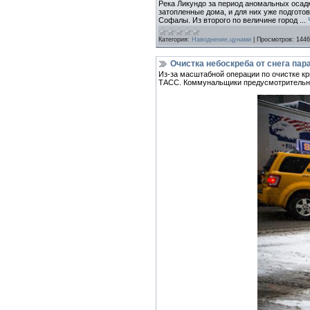
Река Ликундо за период аномальных осад
затопленные дома, и для них уже подгото
Софалы. Из второго по величине город
...
Категория:
Наводнение,цунами
|
Просмотров:
1446
Очистка небоскреба от снега пар
Из-за масштабной операции по очистке к
ТАСС. Коммунальщики предусмотрительно 