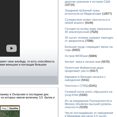
дорогим ураганом в истории США
(10710)
Эпидемия бубонной чумы
вспыхнула на Мадагаскаре
(10677)
Супервулкан может проснуться в
любой момент
(9149)
Сегодня по всему миру произошло
49 землетрясений
(7520)
30 тысяч человек умирает ежегодно
от амариллеза
(7096)
Большая грудь сокращает жизнь на
годы
(6002)
Остров ВИЗЕния
(5684)
ряет свое альбедо, то есть способность
Англия: зима в начале мая
(5570)
тражая меньшее и поглощая большее
Гигантская Фабианская дыра
продолжает расти
(5417)
Карнавал в Венеции начался с
наводнения
(5411)
Гипотеза о СПИД
(5241)
Селевой поток опять обрушился на
панику в Оклахоме в последние дни.
уезд Илян
(5182)
из которых имели величину 3,5 балла и
Из-за извержения Попокатепетля в
Мехико объявлен высший уровень
опасности
(5159)
Число пострадавших от наводнения
в Мордовии достигло 4,5 тысяч