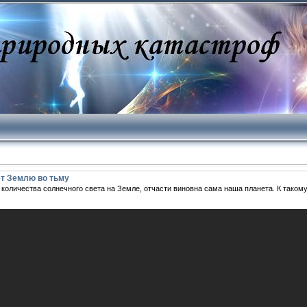
т Землю во тьму
 количества солнечного света на Земле, отчасти виновна сама наша планета. К тако