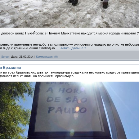
 деловой центр Нью-Йорка: в Нижнем Манхэттене находится мэрия города и квартал У
ренесли временные неудобства позитивно — они сочли операцию по очистке небоскр
а и льда с крыши «Башни Свободы»
...
Читать дальше »
:
Sergo
|
Дата:
21.02.2014
|
Комментарии (0)
в Бразилии
и во всех бразильских штатах температура воздуха на несколько градусов превышала
должает испытывать на прочность бразильцев.