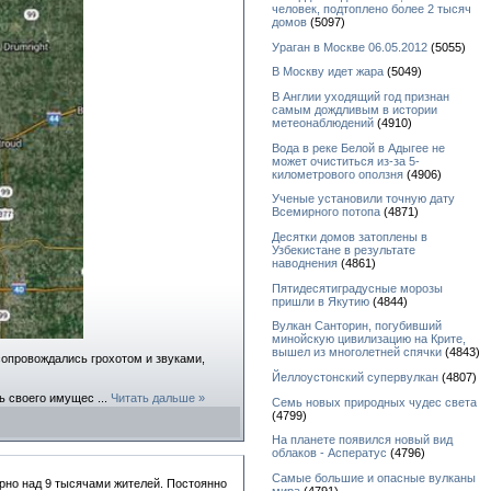
человек, подтоплено более 2 тысяч
домов
(5097)
Ураган в Москве 06.05.2012
(5055)
В Москву идет жара
(5049)
В Англии уходящий год признан
самым дождливым в истории
метеонаблюдений
(4910)
Вода в реке Белой в Адыгее не
может очиститься из-за 5-
километрового оползня
(4906)
Ученые установили точную дату
Всемирного потопа
(4871)
Десятки домов затоплены в
Узбекистане в результате
наводнения
(4861)
Пятидесятиградусные морозы
пришли в Якутию
(4844)
Вулкан Санторин, погубивший
минойскую цивилизацию на Крите,
вышел из многолетней спячки
(4843)
сопровождались грохотом и звуками,
Йеллоустонский супервулкан
(4807)
ть своего имущес
...
Читать дальше »
Семь новых природных чудес света
(4799)
На планете появился новый вид
облаков - Асператус
(4796)
Самые большие и опасные вулканы
рно над 9 тысячами жителей. Постоянно