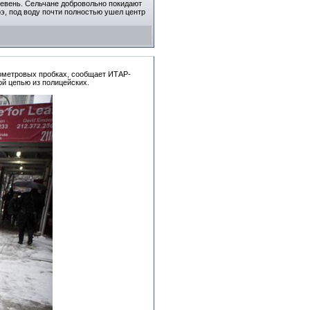
ревень. Сельчане добровольно покидают
э, под воду почти полностью ушел центр
лометровых пробках, сообщает ИТАР-
й цепью из полицейских.