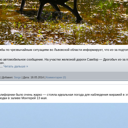
жбы по чрезвычайным ситуациям во Львовской области информирует, что из-за подтоп
о автомобильное сообщение. На участке железной дороги Самбор — Дрогобыч из-за 
и».
...
Читать дальше »
|
Добавил:
Sergo
|
Дата:
18.05.2014
|
Комментарии (0)
Калифорнии было очень жарко — стояла идеальная погода для наблюдения миражей в э
одки в заливе Монтерей 13 мая.