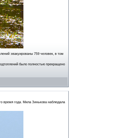
лений эвакуированы 759 человек, в том
подтоплений было полностью прекращено
то время года. Мила Зинькова наблюдала