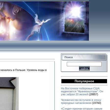
Поиск
 началось в Польше. Уровень воды в
Популярное
На Восточное побережье США
надвигается "Франкеншторм". Он
уже забрал 20 жизней
(28857)
Человечество вступило в эпоху
природных катаклизмов
(19760)
«Сэнди» признан вторым самым