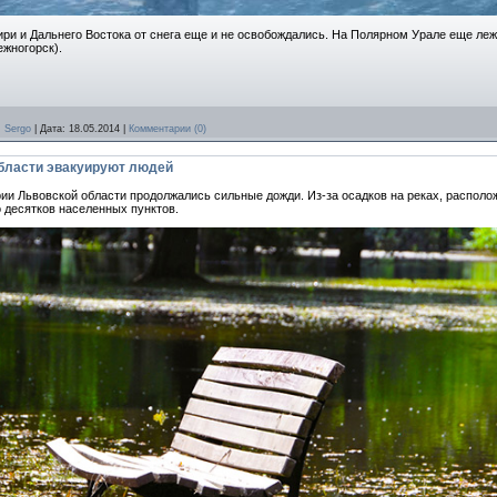
ири и Дальнего Востока от снега еще и не освобождались. На Полярном Урале еще ле
ежногорск).
:
Sergo
|
Дата:
18.05.2014
|
Комментарии (0)
области эвакуируют людей
ории Львовской области продолжались сильные дожди. Из-за осадков на реках, распол
 десятков населенных пунктов.