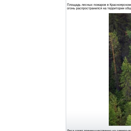
Площадь лесных пожаров в Красноярском к
огонь распространился на территории об
Леса горят преимущественно на северо-во