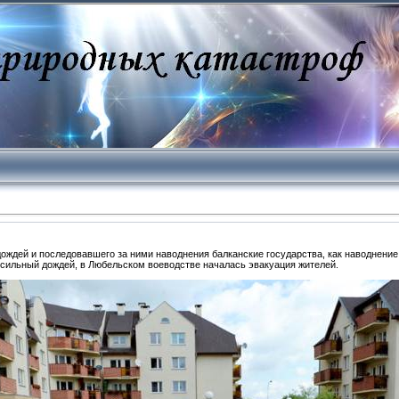
ождей и последовавшего за ними наводнения балканские государства, как наводнение
а сильный дождей, в Любельском воеводстве началась эвакуация жителей.