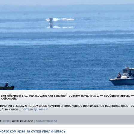
еют обычный вид, однако дальняя выглядит совсем по-другому, — сообщила автор. — 
 пейзажей».
ечения в жаркую погоду формируется инверсионное вертикальное распределение тем
о. С высотой
...
Читать дальше »
л:
Sergo
|
Дата:
18.05.2014
|
Комментарии (0)
оярском крае за сутки увеличилась