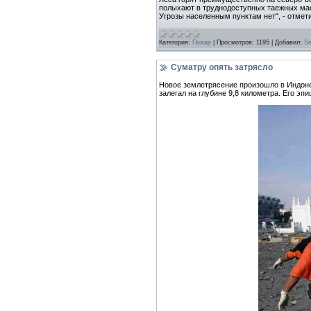
полыхают в труднодоступных таежных масс
Угрозы населенным пунктам нет", - отме
Категория:
Пожар
|
Просмотров:
1195
|
Добавил:
Se
Суматру опять затрясло
Новое землетрясение произошло в Индоне
залегал на глубине 9,8 километра. Его эп