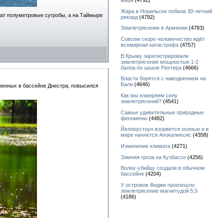
мира
(4792)
Жара в Норильске побила 30-летний
жат полуметровые сугробы, а на Таймыре
рекорд
(4792)
Землетрясение в Армении
(4783)
Совсем скоро человечество ждёт
всемирная катастрофа
(4757)
В Крыму зарегистрировали
землетрясение мощностью 1-2
балла по шкале Рихтера
(4666)
Власти борятся с наводнением на
Бали
(4646)
оженных в бассейне Днестра, повысился
Как мы измеряем силу
землетрясений?
(4541)
Самые удивительные природные
феномены
(4482)
Йеллоустоун взорвется осенью и в
мире начнется Апокалипсис
(4358)
Изменение климата
(4271)
Зимняя гроза на Кузбассе
(4256)
Волну-убийцу создали в обычном
бассейне
(4204)
У островов Фиджи произошло
землетрясение магнитудой 5,5
(4186)