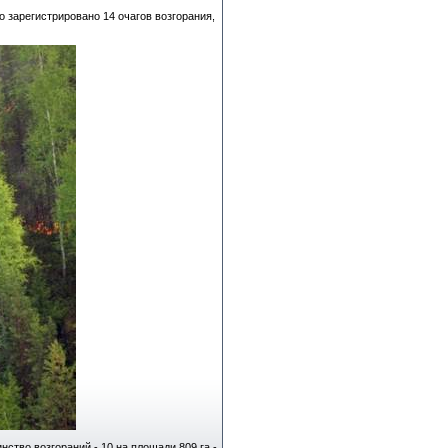
 зарегистрировано 14 очагов возгорания,
ство возгораний - 10 на площади 809 га -