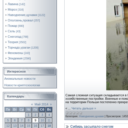
Лавина
[142]
Мороз
[316]
Наводнение,цунами
[1122]
Оползень,провал
[357]
Пожар
[690]
Сель
[43]
Снегопад
[768]
Теория
[3502]
Торнадо,ураган
[1200]
Феномены
[243]
Эпидемия
[2590]
Интересное
Аномальные новости
Новости криптозоологии
Самая сложная ситуация складывается в 
Календарь
хозяйственные постройки. Военные и пожа
на территории Польши постепенно прекратя
«
Май 2014
»
<
...
Читать дальше »
Пн
Вт
Ср
Чт
Пт
Сб
Вс
1
2
3
4
Категория:
Наводнение,цунами
|
Просмотров:
1452
5
6
7
8
9
10
11
12
13
14
15
16
17
18
Сибирь засыпало снегом