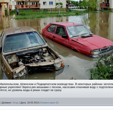
Малопольском, Шленском и Подкарпатском воеводствах. В некоторых районах затопле
рные укрепляют берега рек мешками с песком, насосами откачивая воду с подтоплен
тся, но уровень воды в реках спадет не сразу.
|
Добавил:
Sergo
|
Дата:
18.05.2014
|
Комментарии (0)