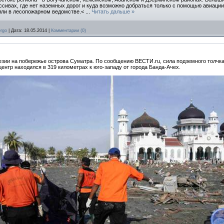
ивах, где нет наземных дорог и куда возможно добраться только с помощью авиации.
тили в лесопожарном ведомстве.<
...
Читать дальше »
rgo
|
Дата:
18.05.2014
|
Комментарии (0)
зии на побережье острова Суматра. По сообщению ВЕСТИ.ru, сила подземного толчка 
ицентр находился в 319 километрах к юго-западу от города Банда-Ачех.