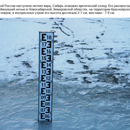
ской России наступила летняя жара, Сибирь атаковал арктический холод. Его распрос
инувшей ночью в Новосибирской, Кемеровской областях, на территории Красноярског
окров, в воскресенье утром его высота достигала 2-7 см, местами - 7-9 см.