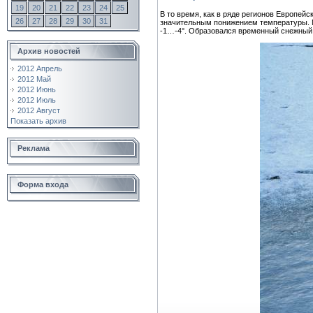
19
20
21
22
23
24
25
В то время, как в ряде регионов Европей
26
27
28
29
30
31
значительным понижением температуры. М
-1…-4°. Образовался временный снежный п
Архив новостей
2012 Апрель
2012 Май
2012 Июнь
2012 Июль
2012 Август
Показать архив
Реклама
Форма входа