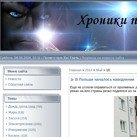
Суббота, 08.08.2026, 02:11 |
Приветствую Вас
Гость
|
Подписка на новости сайта
Главная
»
2014
»
Май
»
18
Меню сайта
Новости
В Польше началось наводнение
Обратная связь
Еще не успели оправиться от проливных д
реках на юге страны резко поднялся из-з
Темы
Дождь,гроза,град
[799]
Жара
[638]
Засуха
[214]
Землетрясение
[2260]
Извержение
[1105]
Космос
[416]