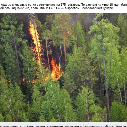
рае за минувшие сутки увеличилась на 175 гектаров. По данным на утро 18 мая, было
щей площадью 825 га, сообщили ИТАР-ТАСС в краевом Лесопожарном центре.
стоке региона - в Богучанском, Кежемском, Абанском и Дзержинском районах. Большин