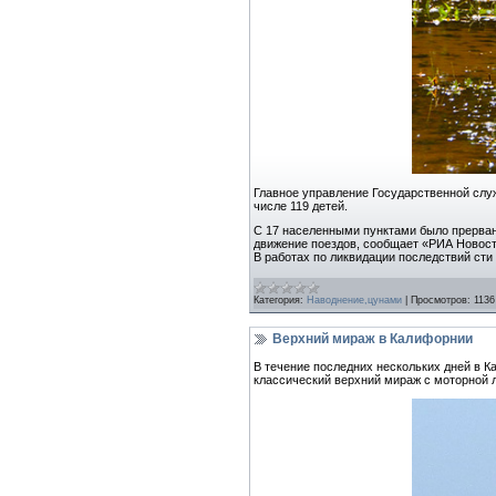
Главное управление Государственной слу
числе 119 детей.
С 17 населенными пунктами было прерван
движение поездов, сообщает «РИА Новост
В работах по ликвидации последствий сти
Категория:
Наводнение,цунами
|
Просмотров:
1136
Верхний мираж в Калифорнии
В течение последних нескольких дней в 
классический верхний мираж с моторной л