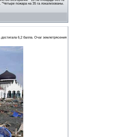
 "Четыре пожара на 35 га локализованы.
достигала 6,2 балла. Очаг землетрясения