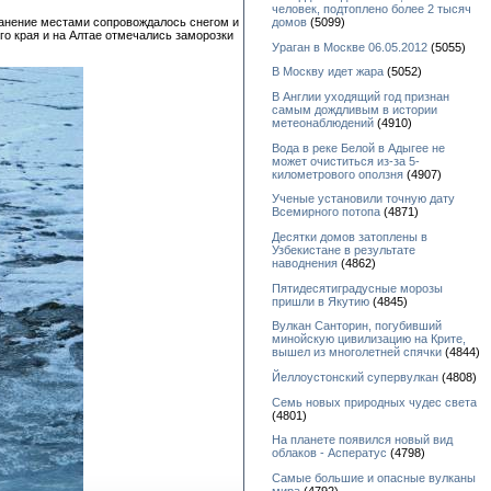
человек, подтоплено более 2 тысяч
домов
(5099)
транение местами сопровождалось снегом и
о края и на Алтае отмечались заморозки
Ураган в Москве 06.05.2012
(5055)
В Москву идет жара
(5052)
В Англии уходящий год признан
самым дождливым в истории
метеонаблюдений
(4910)
Вода в реке Белой в Адыгее не
может очиститься из-за 5-
километрового оползня
(4907)
Ученые установили точную дату
Всемирного потопа
(4871)
Десятки домов затоплены в
Узбекистане в результате
наводнения
(4862)
Пятидесятиградусные морозы
пришли в Якутию
(4845)
Вулкан Санторин, погубивший
минойскую цивилизацию на Крите,
вышел из многолетней спячки
(4844)
Йеллоустонский супервулкан
(4808)
Семь новых природных чудес света
(4801)
На планете появился новый вид
облаков - Асператус
(4798)
Самые большие и опасные вулканы