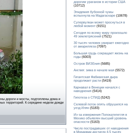
дорогим ураганом в истории США
(10712)
Эпидемия бубонной чумы
вспыхнула на Мадагаскаре
(10678)
Супервулкан может проснуться в
любой момент
(9151)
Сегодня по всему миру произошло
49 землетрясений
(7521)
30 тысяч человек умирает ежегодно
от амариллеза
(7097)
Большая грудь сокращает жизнь на
годы
(6003)
Остров ВИЗЕния
(5685)
Англия: зима в начале мая
(5572)
Гигантская Фабианская дыра
продолжает расти
(5419)
Карнавал в Венеции начался с
наводнения
(5414)
Гипотеза о СПИД
(5242)
ны дороги и мосты, подтоплены дома и
ных территорий. К середине недели дожди
Селевой поток опять обрушился на
уезд Илян
(5183)
Из-за извержения Попокатепетля в
Мехико объявлен высший уровень
опасности
(5163)
Число пострадавших от наводнения
в Мордовии достигло 4,5 тысяч