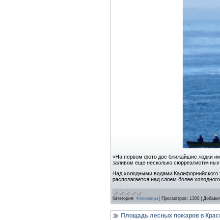
«На первом фото две ближайшие лодки им
заливом еще несколько сюрреалистичных
Над холодными водами Калифорнийского т
располагается над слоем более холодног
Категория:
Феномены
|
Просмотров:
1300
|
Добави
Площадь лесных пожаров в Красн