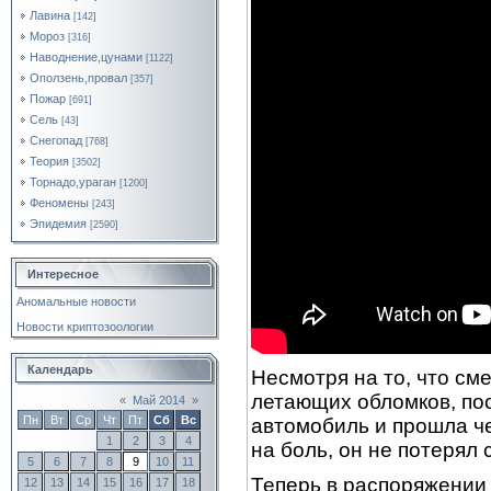
Лавина
[142]
Мороз
[316]
Наводнение,цунами
[1122]
Оползень,провал
[357]
Пожар
[691]
Сель
[43]
Снегопад
[768]
Теория
[3502]
Торнадо,ураган
[1200]
Феномены
[243]
Эпидемия
[2590]
Интересное
Аномальные новости
Новости криптозоологии
Календарь
Несмотря на то, что см
летающих обломков, пос
«
Май 2014
»
Пн
Вт
Ср
Чт
Пт
Сб
Вс
автомобиль и прошла че
1
2
3
4
на боль, он не потерял
5
6
7
8
9
10
11
Теперь в распоряжении 
12
13
14
15
16
17
18