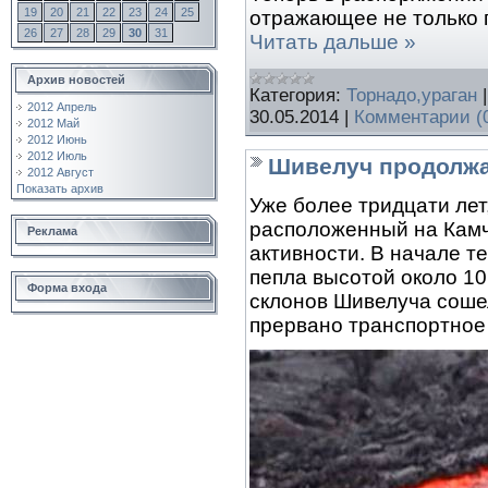
19
20
21
22
23
24
25
отражающее не только 
26
27
28
29
30
31
Читать дальше »
Архив новостей
Категория:
Торнадо,ураган
2012 Апрель
30.05.2014
|
Комментарии (
2012 Май
2012 Июнь
2012 Июль
Шивелуч продолжа
2012 Август
Показать архив
Уже более тридцати лет,
расположенный на Камч
Реклама
активности. В начале т
пепла высотой около 10
Форма входа
склонов Шивелуча сошел
прервано транспортное