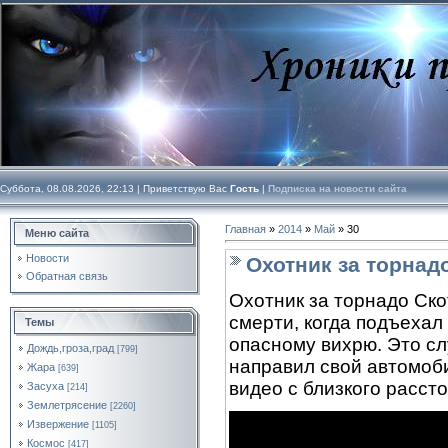
Суббота, 08.08.2026, 22:13 |
Приветствую Вас
Гость
|
Подписка на новости сайта
Главная
»
2014
»
Май
»
30
Меню сайта
Новости
Охотник за торнад
Обратная связь
Охотник за торнадо Ско
смерти, когда подъехал
Темы
опасному вихрю. Это с
Дождь,гроза,град
[799]
направил свой автомоби
Жара
[639]
видео с близкого рассто
Засуха
[214]
Землетрясение
[2260]
Извержение
[1105]
Космос
[417]