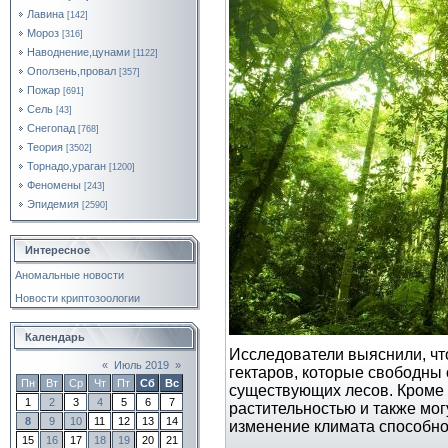
Лавина
[142]
Мороз
[316]
Наводнение,цунами
[1122]
Оползень,провал
[357]
Пожар
[691]
Сель
[43]
Снегопад
[768]
Теория
[3502]
Торнадо,ураган
[1200]
Феномены
[243]
Эпидемия
[2590]
Интересное
Аномальные новости
Новости криптозоологии
Календарь
Исследователи выяснили, чт
«
Июль 2019
»
гектаров, которые свободны 
Пн
Вт
Ср
Чт
Пт
Сб
Вс
существующих лесов. Кроме т
1
2
3
4
5
6
7
растительностью и также мог
8
9
10
11
12
13
14
изменение климата способн
15
16
17
18
19
20
21