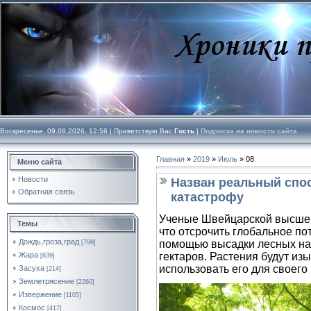
Воскресенье, 09.08.2026, 12:56 |
Приветствую Вас
Гость
|
Подписка на новости сайта
Главная
»
2019
»
Июль
»
08
Меню сайта
Новости
Назван реальный спо
Обратная связь
катастрофу
Ученые Швейцарской высшей
Темы
что отсрочить глобальное по
Дождь,гроза,град
помощью высадки лесных на
[799]
Жара
гектаров. Растения будут из
[639]
использовать его для своего 
Засуха
[214]
Землетрясение
[2260]
Извержение
[1105]
Космос
[417]