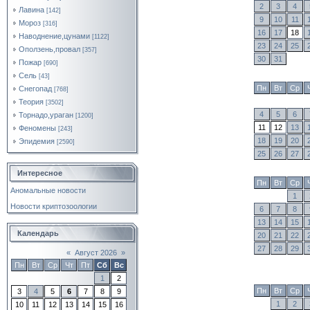
2
3
4
Лавина
[142]
9
10
11
Мороз
[316]
16
17
18
Наводнение,цунами
[1122]
23
24
25
Оползень,провал
[357]
30
31
Пожар
[690]
Сель
[43]
Пн
Вт
Ср
Снегопад
[768]
Теория
[3502]
4
5
6
Торнадо,ураган
[1200]
11
12
13
Феномены
[243]
18
19
20
Эпидемия
[2590]
25
26
27
Интересное
Пн
Вт
Ср
Аномальные новости
1
Новости криптозоологии
6
7
8
13
14
15
Календарь
20
21
22
27
28
29
«
Август 2026
»
Пн
Вт
Ср
Чт
Пт
Сб
Вс
1
2
Пн
Вт
Ср
3
4
5
6
7
8
9
1
2
10
11
12
13
14
15
16