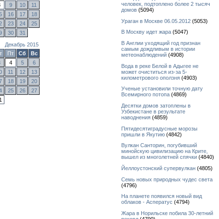
человек, подтоплено более 2 тысяч
8
9
10
11
домов
(5094)
5
16
17
18
Ураган в Москве 06.05.2012
(5053)
2
23
24
25
В Москву идет жара
(5047)
9
30
31
В Англии уходящий год признан
Декабрь 2015
самым дождливым в истории
т
Пт
Сб
Вс
метеонаблюдений
(4908)
3
4
5
6
Вода в реке Белой в Адыгее не
0
11
12
13
может очиститься из-за 5-
километрового оползня
(4903)
7
18
19
20
Ученые установили точную дату
4
25
26
27
Всемирного потопа
(4869)
1
Десятки домов затоплены в
Узбекистане в результате
наводнения
(4859)
Пятидесятиградусные морозы
пришли в Якутию
(4842)
Вулкан Санторин, погубивший
минойскую цивилизацию на Крите,
вышел из многолетней спячки
(4840)
Йеллоустонский супервулкан
(4805)
Семь новых природных чудес света
(4796)
На планете появился новый вид
облаков - Асператус
(4794)
Жара в Норильске побила 30-летний