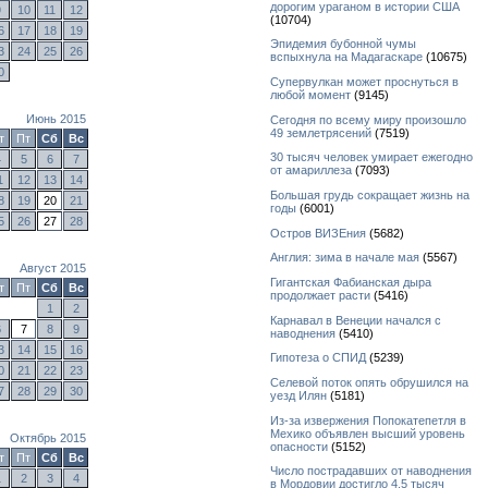
дорогим ураганом в истории США
9
10
11
12
(10704)
6
17
18
19
Эпидемия бубонной чумы
3
24
25
26
вспыхнула на Мадагаскаре
(10675)
0
Супервулкан может проснуться в
любой момент
(9145)
Июнь 2015
Сегодня по всему миру произошло
49 землетрясений
(7519)
т
Пт
Сб
Вс
30 тысяч человек умирает ежегодно
4
5
6
7
от амариллеза
(7093)
1
12
13
14
Большая грудь сокращает жизнь на
8
19
20
21
годы
(6001)
5
26
27
28
Остров ВИЗЕния
(5682)
Англия: зима в начале мая
(5567)
Август 2015
Гигантская Фабианская дыра
т
Пт
Сб
Вс
продолжает расти
(5416)
1
2
Карнавал в Венеции начался с
6
7
8
9
наводнения
(5410)
3
14
15
16
Гипотеза о СПИД
(5239)
0
21
22
23
Селевой поток опять обрушился на
7
28
29
30
уезд Илян
(5181)
Из-за извержения Попокатепетля в
Мехико объявлен высший уровень
Октябрь 2015
опасности
(5152)
т
Пт
Сб
Вс
Число пострадавших от наводнения
1
2
3
4
в Мордовии достигло 4,5 тысяч