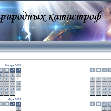
Январь 2015
Чт
Пт
Сб
Вс
Пн
Вт
Ср
Ч
1
2
3
4
8
9
10
11
2
3
4
15
16
17
18
9
10
11
1
22
23
24
25
16
17
18
1
29
30
31
23
24
25
2
Март 2015
Чт
Пт
Сб
Вс
Пн
Вт
Ср
Ч
1
1