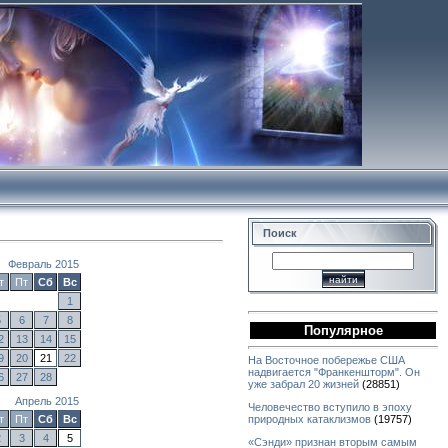
Поиск
Февраль 2015
т
Пт
Сб
Вс
1
5
6
7
8
Популярное
2
13
14
15
9
20
21
22
На Восточное побережье США
надвигается "Франкеншторм". Он
6
27
28
уже забрал 20 жизней
(28851)
Апрель 2015
Человечество вступило в эпоху
т
Пт
Сб
Вс
природных катаклизмов
(19757)
2
3
4
5
«Сэнди» признан вторым самым