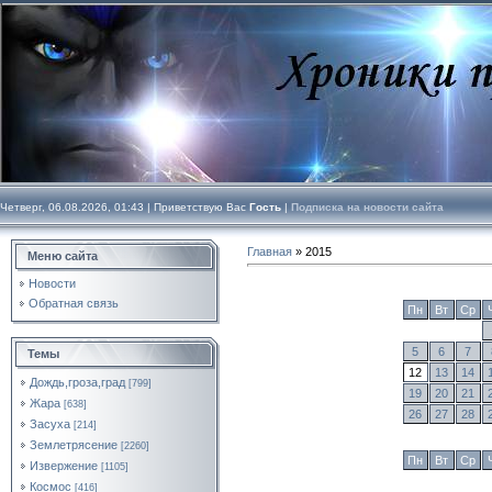
Четверг, 06.08.2026, 01:43 |
Приветствую Вас
Гость
|
Подписка на новости сайта
Главная
»
2015
Меню сайта
Новости
Обратная связь
Пн
Вт
Ср
5
6
7
Темы
12
13
14
Дождь,гроза,град
[799]
19
20
21
Жара
[638]
26
27
28
Засуха
[214]
Землетрясение
[2260]
Пн
Вт
Ср
Извержение
[1105]
Космос
[416]