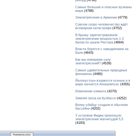
рекорд
(4790)
Самые большие и опасные вулканы
мира
(4788)
Землетрясение в Армении
(4779)
Совсем скоро человечество ждёт
всемирная катастрофа
(4752)
В Крыму зарегистрировали
землетрясение мощностью 1-2
балла по шкале Рихтера
(4664)
Власти борятся с наводнением на
Бали
(4643)
Как мы измеряем силу
землетрясений?
(4539)
Самые удивительные природные
феномены
(4480)
Йеллоустоун взорвется осенью и в
мире начнется Апокалипсис
(4355)
Изменение климата
(4270)
Зимняя гроза на Кузбассе
(4252)
Волну-убийцу создали в обычном
бассейне
(4202)
У островов Фиджи произошло
землетрясение магнитудой 5,5
(4183)