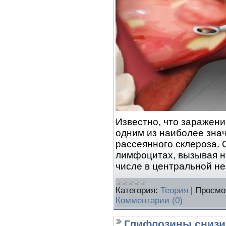
Известно, что заражен
одним из наиболее зна
рассеянного склероза. 
лимфоцитах, вызывая н
числе в центральной н
Категория:
Теория
|
Просмо
Комментарии (0)
Глифлозины снизи