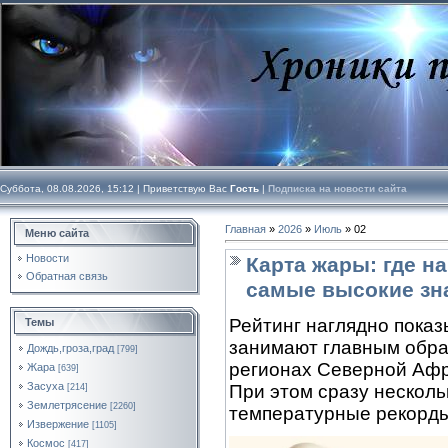
Суббота, 08.08.2026, 15:12 |
Приветствую Вас
Гость
|
Подписка на новости сайта
Главная
»
2026
»
Июль
»
02
Меню сайта
Новости
Карта жары: где н
Обратная связь
самые высокие зн
Рейтинг наглядно показ
Темы
занимают главным обра
Дождь,гроза,град
[799]
регионах Северной Афр
Жара
[639]
Засуха
При этом сразу несколь
[214]
Землетрясение
[2260]
температурные рекорды
Извержение
[1105]
Космос
[417]