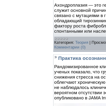
Ахондроплазия — это ге
служит основной причин
связано с мутациями в 
обладающий тирозинкин
фактору роста фибробл
спонтанными или насл
Категория:
Теория
|
Просмо
Комментарии (0)
Практика осознанн
Рандомизированное кли
ученых показало, что г
снижения стресса на о
облегчают хроническую 
не наблюдалось клиниче
вероятном отсутствии 
опубликовано в JAMA Int