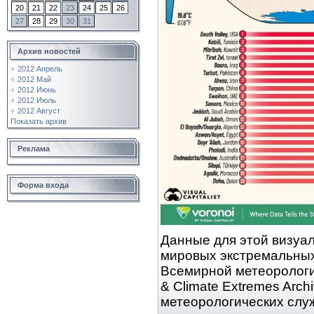
20
21
22
23
24
25
26
27
28
29
30
31
Архив новостей
2012 Апрель
2012 Май
2012 Июнь
2012 Июль
2012 Август
Показать архив
Реклама
Форма входа
Данные для этой визуа
мировых экстремальных
Всемирной метеорологи
& Climate Extremes Arch
метеорологических слу