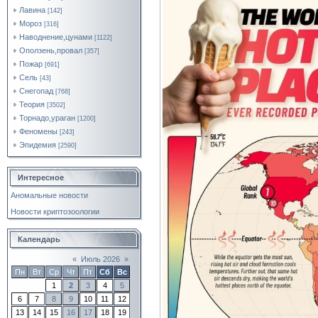
Лавина
[142]
Мороз
[316]
Наводнение,цунами
[1122]
Оползень,провал
[357]
Пожар
[691]
Сель
[43]
Снегопад
[768]
Теория
[3502]
Торнадо,ураган
[1200]
Феномены
[243]
Эпидемия
[2590]
Интересное
Аномальные новости
Новости криптозоологии
Календарь
«
Июль 2026
»
Пн
Вт
Ср
Чт
Пт
Сб
Вс
1
2
3
4
5
6
7
8
9
10
11
12
13
14
15
16
17
18
19