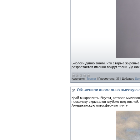
Биологи давно знали, что старые жировые
разрастается именно вокруг талии. До си
Категория:
Теория
|
Просмотров:
37
|
Добавил:
Ser
Объяснили аномально высокую с
Край микроплиты Якутат, которая миллио
поскольку скрывался глубоко под землей.
Американскую литосферную плиту.