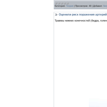
Категория:
Теория
|
Просмотров:
49
|
Добавил:
Ser
Оценили риск поражения артерий
Травмы нижних конечностей (бедра, голе