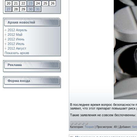
20
21
22
23
24
25
26
27
28
29
30
31
Архив новостей
2012 Апрель
2012 Май
2012 Июнь
2012 Июль
2012 Август
Показать архив
Реклама
Форма входа
В последнее время вопрос безопасности 
заявил, что этот препарат повышает риск 
Такие заявления не совсем беспочвенны:
Категория:
Теория
|
Просмотров:
49
|
Добавил:
Ser