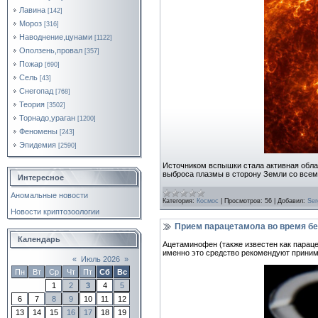
Лавина
[142]
Мороз
[316]
Наводнение,цунами
[1122]
Оползень,провал
[357]
Пожар
[690]
Сель
[43]
Снегопад
[768]
Теория
[3502]
Торнадо,ураган
[1200]
Феномены
[243]
Эпидемия
[2590]
Источником вспышки стала активная облас
выброса плазмы в сторону Земли со вс
Интересное
Аномальные новости
Категория:
Космос
|
Просмотров:
56
|
Добавил:
Ser
Новости криптозоологии
Прием парацетамола во время б
Календарь
Ацетаминофен (также известен как парац
именно это средство рекомендуют приним
«
Июль 2026
»
Пн
Вт
Ср
Чт
Пт
Сб
Вс
1
2
3
4
5
6
7
8
9
10
11
12
13
14
15
16
17
18
19