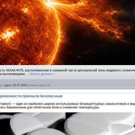
ть NOAA 4479, расположенная в северной части центральной зоны видимого солнечно
еми вытекающими
...
Читать дальше »
go
|
Дата:
03.07.2026
|
Комментарии (0)
еременности признали безопасным
етамол) — один из наиболее широко используемых безрецептурных анальгетиков и ж
ать беременным для облегчения боли и снижения температуры.