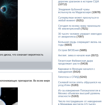
дорогим ураганом в истории США
(10712)
Эпидемия бубонной чумы
вспыхнула на Мадагаскаре
(10678)
Супервулкан может проснуться в
любой момент
(9151)
Сегодня по всему миру произошло
49 землетрясений
(7521)
30 тысяч человек умирает ежегодно
от амариллеза
(7097)
Большая грудь сокращает жизнь на
годы
(6003)
Остров ВИЗЕния
(5685)
го диска, что означает вероятность
Англия: зима в начале мая
(5572)
Гигантская Фабианская дыра
продолжает расти
(5419)
Карнавал в Венеции начался с
наводнения
(5414)
Гипотеза о СПИД
(5242)
аропонижающих препаратов. Во всем мире
Селевой поток опять обрушился на
уезд Илян
(5183)
Из-за извержения Попокатепетля в
Мехико объявлен высший уровень
опасности
(5163)
Число пострадавших от наводнения
в Мордовии достигло 4,5 тысяч