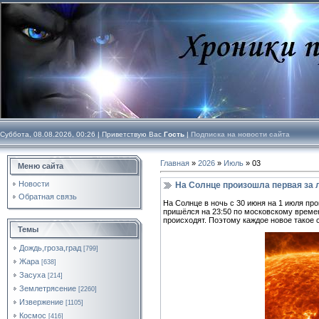
Суббота, 08.08.2026, 00:26 |
Приветствую Вас
Гость
|
Подписка на новости сайта
Главная
»
2026
»
Июль
»
03
Меню сайта
Новости
На Солнце произошла первая за 
Обратная связь
На Солнце в ночь с 30 июня на 1 июля п
пришёлся на 23:50 по московскому времен
происходят. Поэтому каждое новое такое 
Темы
Дождь,гроза,град
[799]
Жара
[638]
Засуха
[214]
Землетрясение
[2260]
Извержение
[1105]
Космос
[416]