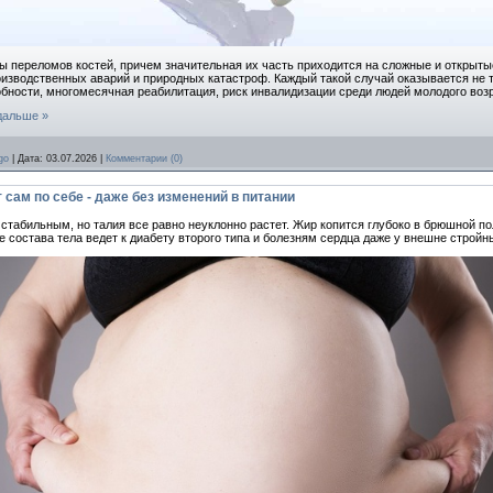
ы переломов костей, причем значительная их часть приходится на сложные и открыты
изводственных аварий и природных катастроф. Каждый такой случай оказывается не т
бности, многомесячная реабилитация, риск инвалидизации среди людей молодого возр
дальше »
go
|
Дата:
03.07.2026
|
Комментарии (0)
 сам по себе - даже без изменений в питании
 стабильным, но талия все равно неуклонно растет. Жир копится глубоко в брюшной 
состава тела ведет к диабету второго типа и болезням сердца даже у внешне стройн