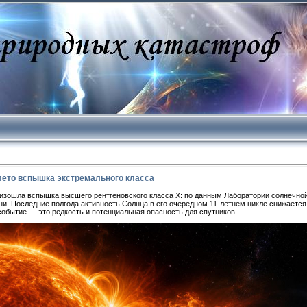
лето вспышка экстремального класса
роизошла вспышка высшего рентгеновского класса X: по данным Лаборатории солнечн
и. Последние полгода активность Солнца в его очередном 11-летнем цикле снижаетс
событие — это редкость и потенциальная опасность для спутников.