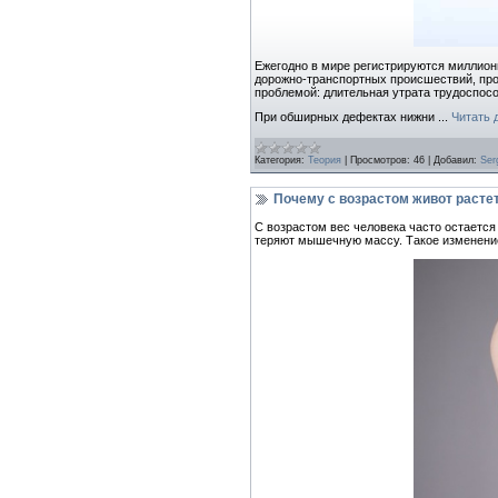
Ежегодно в мире регистрируются миллион
дорожно-транспортных происшествий, про
проблемой: длительная утрата трудоспосо
При обширных дефектах нижни
...
Читать 
Категория:
Теория
|
Просмотров:
46
|
Добавил:
Ser
Почему с возрастом живот растет
С возрастом вес человека часто остается
теряют мышечную массу. Такое изменение 