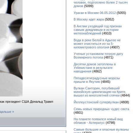
человек, подтоплено более 2 тысяч
домов
(5099)
Ураган в Москве 06.05.2012
(5055)
В Москву идет жара
(5052)
В Англии уходящий год признан
самым дождливым в истории
метеонаблюдений
(4910)
Вода в реке Белой в Адыгее не
может очиститься из-за 5-
километрового оползня
(4907)
Ученые установили точную дату
Всемирного потопа
(4871)
Десятки домов затоплены в
Узбекистане в результате
наводнения
(4862)
Пятидесятиградусные морозы
пришли в Якутию
(4845)
Вулкан Санторин, погубивший
минойскую цивилизацию на Крите,
вышел из многолетней спячки
(4844)
 как президент США Дональд Трамп
Йеллоустонский супервулкан
(4808)
Семь новых природных чудес света
 дальше »
(4801)
На планете появился новый вид
облаков - Асператус
(4798)
Самые большие и опасные вулканы