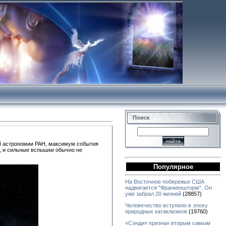
Поиск
ой астрономии РАН, максимум события
я, и сильные вспышки обычно не
Популярное
На Восточное побережье США
надвигается "Франкеншторм". Он
уже забрал 20 жизней
(28857)
Человечество вступило в эпоху
природных катаклизмов
(19760)
«Сэнди» признан вторым самым