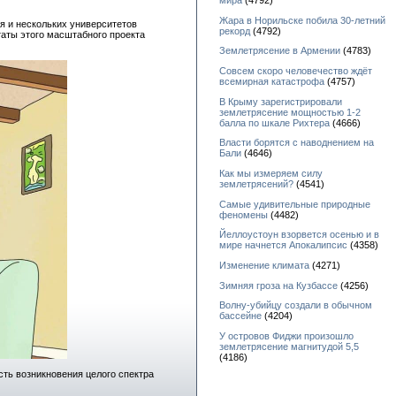
мира
(4792)
Жара в Норильске побила 30-летний
я и нескольких университетов
рекорд
(4792)
таты этого масштабного проекта
Землетрясение в Армении
(4783)
Совсем скоро человечество ждёт
всемирная катастрофа
(4757)
В Крыму зарегистрировали
землетрясение мощностью 1-2
балла по шкале Рихтера
(4666)
Власти борятся с наводнением на
Бали
(4646)
Как мы измеряем силу
землетрясений?
(4541)
Самые удивительные природные
феномены
(4482)
Йеллоустоун взорвется осенью и в
мире начнется Апокалипсис
(4358)
Изменение климата
(4271)
Зимняя гроза на Кузбассе
(4256)
Волну-убийцу создали в обычном
бассейне
(4204)
У островов Фиджи произошло
землетрясение магнитудой 5,5
(4186)
сть возникновения целого спектра